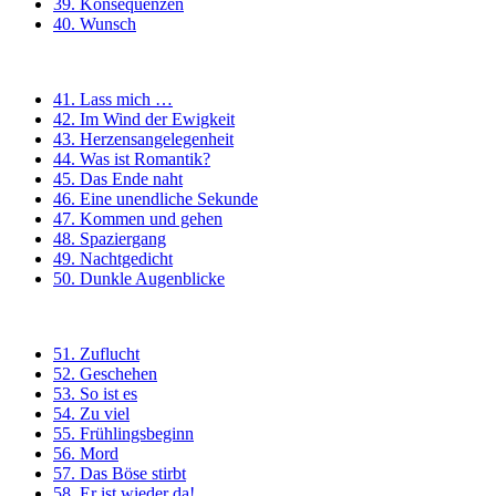
39. Konsequenzen
40. Wunsch
41. Lass mich …
42. Im Wind der Ewigkeit
43. Herzensangelegenheit
44. Was ist Romantik?
45. Das Ende naht
46. Eine unendliche Sekunde
47. Kommen und gehen
48. Spaziergang
49. Nachtgedicht
50. Dunkle Augenblicke
51. Zuflucht
52. Geschehen
53. So ist es
54. Zu viel
55. Frühlingsbeginn
56. Mord
57. Das Böse stirbt
58. Er ist wieder da!