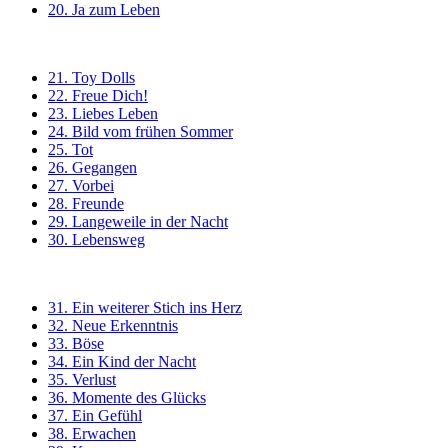
20. Ja zum Leben
21. Toy Dolls
22. Freue Dich!
23. Liebes Leben
24. Bild vom frühen Sommer
25. Tot
26. Gegangen
27. Vorbei
28. Freunde
29. Langeweile in der Nacht
30. Lebensweg
31. Ein weiterer Stich ins Herz
32. Neue Erkenntnis
33. Böse
34. Ein Kind der Nacht
35. Verlust
36. Momente des Glücks
37. Ein Gefühl
38. Erwachen