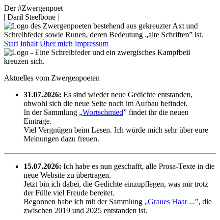
Der #Zwergenpoet
| Daril Steelbone |
Start
Inhalt
Über mich
Impressum
Aktuelles vom Zwergenpoeten
31.07.2026:
Es sind wieder neue Gedichte entstanden,
obwohl sich die neue Seite noch im Aufbau befindet.
In der Sammlung „
Wortschmied
” findet ihr die neuen
Einträge.
Viel Vergnügen beim Lesen. Ich würde mich sehr über eure
Meinungen dazu freuen.
15.07.2026:
Ich habe es nun geschafft, alle Prosa-Texte in die
neue Website zu übertragen.
Jetzt bin ich dabei, die Gedichte einzupflegen, was mir trotz
der Fülle viel Freude bereitet.
Begonnen habe ich mit der Sammlung
„Graues Haar ...”
, die
zwischen 2019 und 2025 entstanden ist.