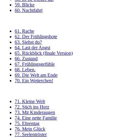
59. Blicke
60. Nachtfahrt
61. Rache
62. Der Frühlingsbote
63. Siehst du?
64. Last der Angst
65. Rückblick (finale Version)
66. Zustand
67. Frühlingsgefühle
68. Leben.
69. Die Welt am Ende
70. Ein Wetterchen!
71. Kleine Welt
72. Stich ins Herz
73. Mit Kinderaugen
74. Eine nette Familie
75. Ehrentag
76. Mein Glück
77. Seelentröster