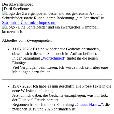
Der #Zwergenpoet
| Daril Steelbone |
Start
Inhalt
Über mich
Impressum
Aktuelles vom Zwergenpoeten
31.07.2026:
Es sind wieder neue Gedichte entstanden,
obwohl sich die neue Seite noch im Aufbau befindet.
In der Sammlung „
Wortschmied
” findet ihr die neuen
Einträge.
Viel Vergnügen beim Lesen. Ich würde mich sehr über eure
Meinungen dazu freuen.
15.07.2026:
Ich habe es nun geschafft, alle Prosa-Texte in die
neue Website zu übertragen.
Jetzt bin ich dabei, die Gedichte einzupflegen, was mir trotz
der Fülle viel Freude bereitet.
Begonnen habe ich mit der Sammlung
„Graues Haar ...”
, die
zwischen 2019 und 2025 entstanden ist.