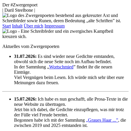
Der #Zwergenpoet
| Daril Steelbone |
Start
Inhalt
Über mich
Impressum
Aktuelles vom Zwergenpoeten
31.07.2026:
Es sind wieder neue Gedichte entstanden,
obwohl sich die neue Seite noch im Aufbau befindet.
In der Sammlung „
Wortschmied
” findet ihr die neuen
Einträge.
Viel Vergnügen beim Lesen. Ich würde mich sehr über eure
Meinungen dazu freuen.
15.07.2026:
Ich habe es nun geschafft, alle Prosa-Texte in die
neue Website zu übertragen.
Jetzt bin ich dabei, die Gedichte einzupflegen, was mir trotz
der Fülle viel Freude bereitet.
Begonnen habe ich mit der Sammlung
„Graues Haar ...”
, die
zwischen 2019 und 2025 entstanden ist.