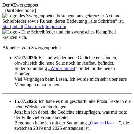
Der #Zwergenpoet
| Daril Steelbone |
Start
Inhalt
Über mich
Impressum
Aktuelles vom Zwergenpoeten
31.07.2026:
Es sind wieder neue Gedichte entstanden,
obwohl sich die neue Seite noch im Aufbau befindet.
In der Sammlung „
Wortschmied
” findet ihr die neuen
Einträge.
Viel Vergnügen beim Lesen. Ich würde mich sehr über eure
Meinungen dazu freuen.
15.07.2026:
Ich habe es nun geschafft, alle Prosa-Texte in die
neue Website zu übertragen.
Jetzt bin ich dabei, die Gedichte einzupflegen, was mir trotz
der Fülle viel Freude bereitet.
Begonnen habe ich mit der Sammlung
„Graues Haar ...”
, die
zwischen 2019 und 2025 entstanden ist.