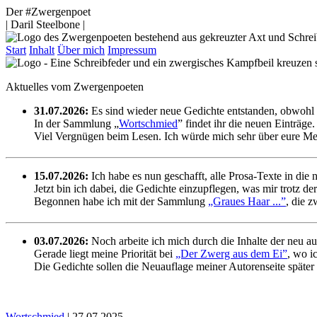
Der #Zwergenpoet
| Daril Steelbone |
Start
Inhalt
Über mich
Impressum
Aktuelles vom Zwergenpoeten
31.07.2026:
Es sind wieder neue Gedichte entstanden, obwohl s
In der Sammlung „
Wortschmied
” findet ihr die neuen Einträge.
Viel Vergnügen beim Lesen. Ich würde mich sehr über eure Me
15.07.2026:
Ich habe es nun geschafft, alle Prosa-Texte in die 
Jetzt bin ich dabei, die Gedichte einzupflegen, was mir trotz der
Begonnen habe ich mit der Sammlung
„Graues Haar ...”
, die 
03.07.2026:
Noch arbeite ich mich durch die Inhalte der neu a
Gerade liegt meine Priorität bei
„Der Zwerg aus dem Ei”
, wo i
Die Gedichte sollen die Neuauflage meiner Autorenseite später
Wortschmied
| 27.07.2025