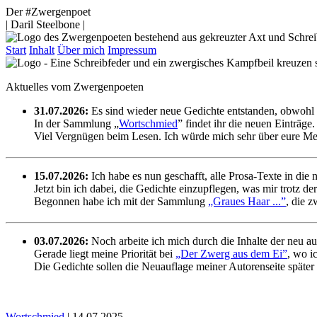
Der #Zwergenpoet
| Daril Steelbone |
Start
Inhalt
Über mich
Impressum
Aktuelles vom Zwergenpoeten
31.07.2026:
Es sind wieder neue Gedichte entstanden, obwohl s
In der Sammlung „
Wortschmied
” findet ihr die neuen Einträge.
Viel Vergnügen beim Lesen. Ich würde mich sehr über eure Me
15.07.2026:
Ich habe es nun geschafft, alle Prosa-Texte in die 
Jetzt bin ich dabei, die Gedichte einzupflegen, was mir trotz der
Begonnen habe ich mit der Sammlung
„Graues Haar ...”
, die 
03.07.2026:
Noch arbeite ich mich durch die Inhalte der neu a
Gerade liegt meine Priorität bei
„Der Zwerg aus dem Ei”
, wo i
Die Gedichte sollen die Neuauflage meiner Autorenseite später
Wortschmied
| 14.07.2025