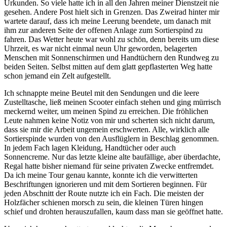
Urkunden. So viele hatte ich in all den Jahren meiner Dienstzeit nie
gesehen. Andere Post hielt sich in Grenzen. Das Zweirad hinter mir
wartete darauf, dass ich meine Leerung beendete, um danach mit
ihm zur anderen Seite der offenen Anlage zum Sortierspind zu
fahren. Das Wetter heute war wohl zu schön, denn bereits um diese
Uhrzeit, es war nicht einmal neun Uhr geworden, belagerten
Menschen mit Sonnenschirmen und Handtüchern den Rundweg zu
beiden Seiten. Selbst mitten auf dem glatt gepflasterten Weg hatte
schon jemand ein Zelt aufgestellt.
Ich schnappte meine Beutel mit den Sendungen und die leere
Zustelltasche, ließ meinen Scooter einfach stehen und ging mürrisch
meckernd weiter, um meinen Spind zu erreichen. Die fröhlichen
Leute nahmen keine Notiz von mir und scherten sich nicht darum,
dass sie mir die Arbeit ungemein erschwerten. Alle, wirklich alle
Sortierspinde wurden von den Ausflüglern in Beschlag genommen.
In jedem Fach lagen Kleidung, Handtücher oder auch
Sonnencreme. Nur das letzte kleine alte baufällige, aber überdachte,
Regal hatte bisher niemand für seine privaten Zwecke entfremdet.
Da ich meine Tour genau kannte, konnte ich die verwitterten
Beschriftungen ignorieren und mit dem Sortieren beginnen. Für
jeden Abschnitt der Route nutzte ich ein Fach. Die meisten der
Holzfächer schienen morsch zu sein, die kleinen Türen hingen
schief und drohten herauszufallen, kaum dass man sie geöffnet hatte.