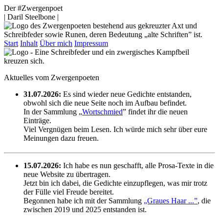
Der #Zwergenpoet
| Daril Steelbone |
Start
Inhalt
Über mich
Impressum
Aktuelles vom Zwergenpoeten
31.07.2026:
Es sind wieder neue Gedichte entstanden,
obwohl sich die neue Seite noch im Aufbau befindet.
In der Sammlung „
Wortschmied
” findet ihr die neuen
Einträge.
Viel Vergnügen beim Lesen. Ich würde mich sehr über eure
Meinungen dazu freuen.
15.07.2026:
Ich habe es nun geschafft, alle Prosa-Texte in die
neue Website zu übertragen.
Jetzt bin ich dabei, die Gedichte einzupflegen, was mir trotz
der Fülle viel Freude bereitet.
Begonnen habe ich mit der Sammlung
„Graues Haar ...”
, die
zwischen 2019 und 2025 entstanden ist.