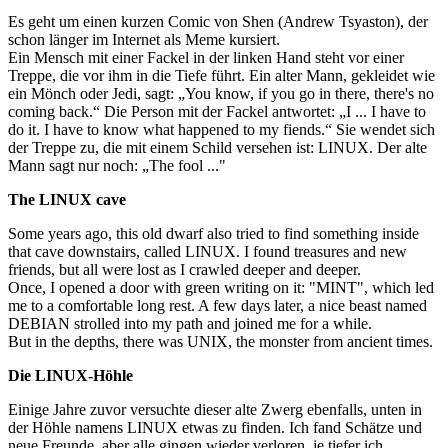
Es geht um einen kurzen Comic von Shen (Andrew Tsyaston), der
schon länger im Internet als Meme kursiert.
Ein Mensch mit einer Fackel in der linken Hand steht vor einer
Treppe, die vor ihm in die Tiefe führt. Ein alter Mann, gekleidet wie
ein Mönch oder Jedi, sagt: „You know, if you go in there, there's no
coming back.“ Die Person mit der Fackel antwortet: „I ... I have to
do it. I have to know what happened to my fiends.“ Sie wendet sich
der Treppe zu, die mit einem Schild versehen ist: LINUX. Der alte
Mann sagt nur noch: „The fool ..."
The LINUX cave
Some years ago, this old dwarf also tried to find something inside
that cave downstairs, called LINUX. I found treasures and new
friends, but all were lost as I crawled deeper and deeper.
Once, I opened a door with green writing on it: "MINT", which led
me to a comfortable long rest. A few days later, a nice beast named
DEBIAN strolled into my path and joined me for a while.
But in the depths, there was UNIX, the monster from ancient times.
Die LINUX-Höhle
Einige Jahre zuvor versuchte dieser alte Zwerg ebenfalls, unten in
der Höhle namens LINUX etwas zu finden. Ich fand Schätze und
neue Freunde, aber alle gingen wieder verloren, je tiefer ich