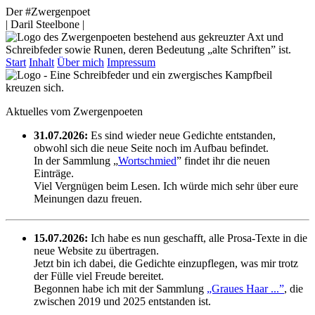
Der #Zwergenpoet
| Daril Steelbone |
Start
Inhalt
Über mich
Impressum
Aktuelles vom Zwergenpoeten
31.07.2026:
Es sind wieder neue Gedichte entstanden,
obwohl sich die neue Seite noch im Aufbau befindet.
In der Sammlung „
Wortschmied
” findet ihr die neuen
Einträge.
Viel Vergnügen beim Lesen. Ich würde mich sehr über eure
Meinungen dazu freuen.
15.07.2026:
Ich habe es nun geschafft, alle Prosa-Texte in die
neue Website zu übertragen.
Jetzt bin ich dabei, die Gedichte einzupflegen, was mir trotz
der Fülle viel Freude bereitet.
Begonnen habe ich mit der Sammlung
„Graues Haar ...”
, die
zwischen 2019 und 2025 entstanden ist.