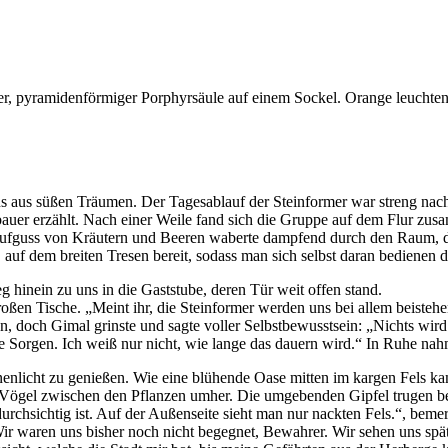
us süßen Träumen. Der Tagesablauf der Steinformer war streng nach d
bauer erzählt. Nach einer Weile fand sich die Gruppe auf dem Flur zu
er Aufguss von Kräutern und Beeren waberte dampfend durch den Raum,
 auf dem breiten Tresen bereit, sodass man sich selbst daran bedienen d
g hinein zu uns in die Gaststube, deren Tür weit offen stand.
ßen Tische. „Meint ihr, die Steinformer werden uns bei allem beistehen,
en, doch Gimal grinste und sagte voller Selbstbewusstsein: „Nichts wi
 Sorgen. Ich weiß nur nicht, wie lange das dauern wird.“ In Ruhe nah
enlicht zu genießen. Wie eine blühende Oase mitten im kargen Fels kam 
ne Vögel zwischen den Pflanzen umher. Die umgebenden Gipfel trugen 
rchsichtig ist. Auf der Außenseite sieht man nur nackten Fels.“, bemerkt
ir waren uns bisher noch nicht begegnet, Bewahrer. Wir sehen uns späte