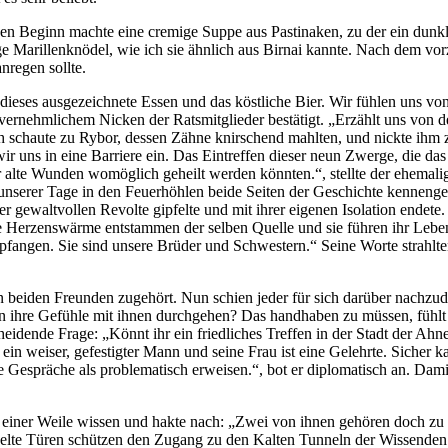
en Beginn machte eine cremige Suppe aus Pastinaken, zu der ein dunk
 Marillenknödel, wie ich sie ähnlich aus Birnai kannte. Nach dem vorz
nregen sollte.
ür dieses ausgezeichnete Essen und das köstliche Bier. Wir fühlen uns v
nvernehmlichem Nicken der Ratsmitglieder bestätigt. „Erzählt uns von
Ich schaute zu Rybor, dessen Zähne knirschend mahlten, und nickte ih
 uns in eine Barriere ein. Das Eintreffen dieser neun Zwerge, die das T
er alte Wunden womöglich geheilt werden könnten.“, stellte der ehema
unserer Tage in den Feuerhöhlen beide Seiten der Geschichte kenneng
r gewaltvollen Revolte gipfelte und mit ihrer eigenen Isolation endet
hre Herzenswärme entstammen der selben Quelle und sie führen ihr Leb
pfangen. Sie sind unsere Brüder und Schwestern.“ Seine Worte strahlte
en beiden Freunden zugehört. Nun schien jeder für sich darüber nach
en ihre Gefühle mit ihnen durchgehen? Das handhaben zu müssen, fühlt
heidende Frage: „Könnt ihr ein friedliches Treffen in der Stadt der A
ein weiser, gefestigter Mann und seine Frau ist eine Gelehrte. Sicher 
die Gespräche als problematisch erweisen.“, bot er diplomatisch an. Dam
h einer Weile wissen und hakte nach: „Zwei von ihnen gehören doch zu
gelte Türen schützen den Zugang zu den Kalten Tunneln der Wissenden. 