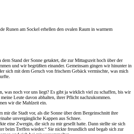
em Stand der Sonne getaktet, die zur Mittagszeit hoch über der
sammen und wir begrüßten einander. Gemeinsam gingen wir hinunter in
 der sich mit dem Geruch von frischem Gebäck vermischte, was mich
urfte.
 was noch vor uns liegt? Es gibt ja wirklich viel zu schaffen, bis wir
rd meine Leute davon abhalten, ihrer Pflicht nachzukommen.
men wir die Mahlzeit ein.
mir die Stadt vor, als die Sonne über dem Bergeinschnitt ihre
beinahe unvergängliche Kappen aus Schnee.
e eine Zwergin, die sich zu mir gesellt hatte. Dann stellte sie sich
r beim Treffen wieder.“ Sie nickte freundlich und begab sich zur