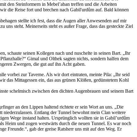
mit den Steinformern in Mebel’aban treffen und die Arbeiten
n wir die Reise fort und brechen nach Gabil'urdûm auf. Bald können
ehagen stellte ich fest, dass die Augen aller Anwesenden auf mir
 uns steht. Meinerseits steht es außer Frage, dass das gesteckte Ziel
en, schaute seinen Kollegen nach und nuschelte in seinen Bart. „Ihr
e Pflanzhalle?“ Gimal und Olthek sagten nichts, sondern halfen dem
üngeren Zwergen, die gut auf ihn Acht gaben.
 vorbei zur Taverne. Als wir dort eintraten, meinte Pila: „Ihr seid
wir das Mittagessen ein, das aus grünen Klößen, gedünstetem Kohl
rinste schelmisch zwischen den dichten Augenbrauen und seinem Bart
inger an den Lippen haltend richtete er sein Wort an uns. „Die
itt niederzulassen. Entlang der Tunnel bewohnt mein Clan weitere
tigen Wege instand halten. Ursprünglich wollten sie in Gabil’urdûm
 als Heim und zogen westwärts durch die neuen Tunnel. Es war noch
nge Freunde.“, gab der greise Ratsherr uns mit auf den Weg. Er