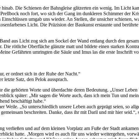
 hinab. Die Schienen der Bahngleise glitzerten ein wenig. Im Licht k
m Prellbock noch fort, wo sich der Gang im dunkleren Schimmer der Kris
len Einschlüssen umgab uns wieder. An Stellen, die unsicher schienen,
rikosenfarbenes Licht. Die Präzision der Baukunst erstaunte und berührte
s Band aus Licht zog sich am Sockel der Wand entlang durch den gesamt
Die rötliche Oberfläche glänzte matt und bildete einen starken Kontra
ne Gefährten umringten die Säule und Imus las die erste Inschrift vo
ur, er ordnet sich in der Ruhe der Nacht.“
r letzte Satz, den Pelok aussprach.
te die gehörten Worte und überdachte deren Bedeutung. „Unser Leben b
enblick später: „Mir sagen die Worte auch, dass ich mein Tun und mein
hend beschäftigt habe.“
er Weile. „So unterschiedlich unsere Leben auch geprägt seien, so all
emeinsam beschreiten. Danke, dass ihr mit Daril und mir hier seid.“, s
ang verließen und auf dem kleinen Vorplatz am Fuße der Stadt ankamen.
erblickt hatte. ‚Morgen wird es auch für uns wieder weitergehen, vorw