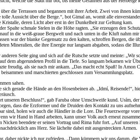
ssicht, welche die Stadt mir bot, bis meine Gefährten aus der Herberge
 über die Terrassen und begannen mit ihrer Arbeit. Zwei von ihnen kü
e tolle Aussicht über die Berge.“, bot Gimal an, womit alle einversta
Kristalle, deren Licht aber erst in der Dunkelheit zur Geltung kam.
 der Spalte schmale Stelen in die Höhe ragten. „Sie erzeugen den Schu
 hinauf in die weiß-graue Bergwelt und nach unten in die Kluft nahm mi
assen war der blanke Gegensatz zu den kalten, schroffen Bergen, die 
ten Mineralien, die ihre Energie nur langsam abgaben, sodass die Illus
 anderen Seite ging und sich auf die Rutsche setzte und meinte: „Wir 
r auf dem abgerundeten Profil in die Tiefe. So langsam bekamen wir Üb
chzte freudig, als sie nach mir ankam. „Das macht echt Spaß! In Amon
der beisammen und marschierten geschlossen zum Versammlungsplatz.
kommen sahen.
zte sich gerade die Hände an den Hosenbeinen ab. „Idmí, Reisende!“, 
eräusch.
rt unseren Beschluss!“, gab Faruba ohne Umschweife kund. Usím, der E
sorgen, dass die Erzformer und die Druiden den Kontakt zu uns aufnehm
ar sind, holen wir auch die Händler in die Lore. Die Feuerzwerge vorer
wenn wir Hand in Hand arbeiten, kann unser Volk auch erneut zusamme
 Nicken beendete er seinen Vortrag und Rima fuhr fort. „Auf unseren B
 nachdrücklich ans Herz. Sie lächelte dabei mit ausgestreckten Armen.
dar, daher nickte ich nur zufrieden. „Dann kümmern wir uns darum, die