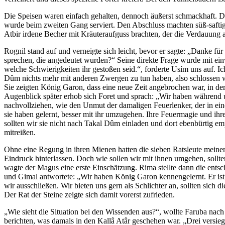
Die Speisen waren einfach gehalten, dennoch äußerst schmackhaft. D
wurde beim zweiten Gang serviert. Den Abschluss machten süß-saftige
Atbir irdene Becher mit Kräuteraufguss brachten, der die Verdauung a
Rognil stand auf und verneigte sich leicht, bevor er sagte: „Danke f
sprechen, die angedeutet wurden?“ Seine direkte Frage wurde mit ei
welche Schwierigkeiten ihr gestoßen seid.“, forderte Usím uns auf. 
Dûm nichts mehr mit anderen Zwergen zu tun haben, also schlossen wir
Sie zeigten König Garon, dass eine neue Zeit angebrochen war, in d
Augenblick später erhob sich Foret und sprach: „Wir haben während 
nachvollziehen, wie den Unmut der damaligen Feuerlenker, der in eine
sie haben gelernt, besser mit ihr umzugehen. Ihre Feuermagie und i
sollten wir sie nicht nach Takal Dûm einladen und dort ebenbürtig em
mitreißen.
Ohne eine Regung in ihren Mienen hatten die sieben Ratsleute mein
Eindruck hinterlassen. Doch wie sollen wir mit ihnen umgehen, sollt
wagte der Magus eine erste Einschätzung. Rima stellte dann die entsc
und Gimal antwortete: „Wir haben König Garon kennengelernt. Er ist 
wir ausschließen. Wir bieten uns gern als Schlichter an, sollten sich 
Der Rat der Steine zeigte sich damit vorerst zufrieden.
„Wie sieht die Situation bei den Wissenden aus?“, wollte Faruba nac
berichten, was damals in den Kallâ Atâr geschehen war. „Drei versie