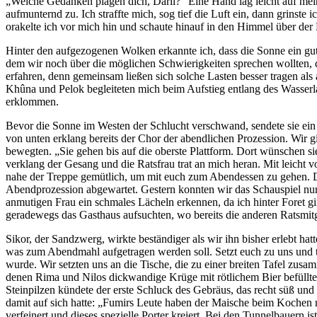
„Welche Gedanken plagen dich, Daril?“ Eine Hand lag leicht auf mein
aufmunternd zu. Ich straffte mich, sog tief die Luft ein, dann grinste
orakelte ich vor mich hin und schaute hinauf in den Himmel über der 
Hinter den aufgezogenen Wolken erkannte ich, dass die Sonne ein gu
dem wir noch über die möglichen Schwierigkeiten sprechen wollten, 
erfahren, denn gemeinsam ließen sich solche Lasten besser tragen als a
Khûna und Pelok begleiteten mich beim Aufstieg entlang des Wasserl
erklommen.
Bevor die Sonne im Westen der Schlucht verschwand, sendete sie ein le
von unten erklang bereits der Chor der abendlichen Prozession. Wir g
bewegten. „Sie gehen bis auf die oberste Plattform. Dort wünschen sie
verklang der Gesang und die Ratsfrau trat an mich heran. Mit leicht vo
nahe der Treppe gemütlich, um mit euch zum Abendessen zu gehen. Die
Abendprozession abgewartet. Gestern konnten wir das Schauspiel nur
anmutigen Frau ein schmales Lächeln erkennen, da ich hinter Foret gi
geradewegs das Gasthaus aufsuchten, wo bereits die anderen Ratsmit
Sikor, der Sandzwerg, wirkte beständiger als wir ihn bisher erlebt ha
was zum Abendmahl aufgetragen werden soll. Setzt euch zu uns und 
wurde. Wir setzten uns an die Tische, die zu einer breiten Tafel zu
denen Rima und Nilos dickwandige Krüge mit rötlichem Bier befüllte
Steinpilzen kündete der erste Schluck des Gebräus, das recht süß und
damit auf sich hatte: „Fumirs Leute haben der Maische beim Kochen
verfeinert und dieses spezielle Porter kreiert. Bei den Tunnelbauern ist