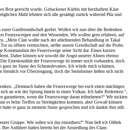
les Brot gereicht wurde. Gebackener Kürbis mit herzhaftem Käse
üglichen Mahl lehnten sich alle gesättigt zurück während Pila und
on eurer Gastfreundschaft geehrt. Wollen wir nun über die Bedenken
 den Feuerzwergen und den Wissenden. Wir wollen gern erfahren, auf
m zu. „Mein Clan wollte nach der ablehnenden Behandlung in Takal
or zu öffnen vermochten, stellte unsere Gesellschaft auf die Probe.
lige Kommandant der Feuerzwerge seine Sicht dar. Einen kurzen
elernt. Daher können wir sowohl die Angst unserer Ahnen ebenso
e. Die Emotionalität der Feuerzwerge ist immer noch vorhanden, doch
en ganz im Sinne des Schmiedevaters. Ich würde mich schämen,
n förmlich vor Überzeugung, doch die Steinformer ließen sich nicht
zudenken. „Demnach haben die Feuerzwerge bei euch einen mächtigen
 sich an wie der Sprung hinein in einen Vulkan. Ich habe Bedenken.“,
hnen garantieren, wenn die Feuerzwerge daran teilnehmen?“ Wir nickten
kann es beim Treffen zu Streitigkeiten kommen, aber Gewalt können
it hatte er ganz in meinem Sinne gesprochen und ich dankte ihm still.
 eurer Gruppe. Wie sollen wir das einordnen?“ Nun ließ ich Olthek
Ihre Anführer hatten bereits bei der Ansiedlung des Clans