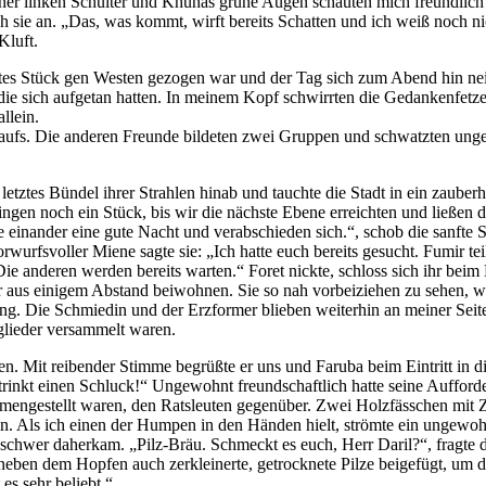
er linken Schulter und Khûnas grüne Augen schauten mich freundlich a
 ich sie an. „Das, was kommt, wirft bereits Schatten und ich weiß noch 
Kluft.
tes Stück gen Westen gezogen war und der Tag sich zum Abend hin neig
die sich aufgetan hatten. In meinem Kopf schwirrten die Gedankenfetz
llein.
aufs. Die anderen Freunde bildeten zwei Gruppen und schwatzten ungez
tztes Bündel ihrer Strahlen hinab und tauchte die Stadt in ein zauberh
ingen noch ein Stück, bis wir die nächste Ebene erreichten und ließen 
 einander eine gute Nacht und verabschieden sich.“, schob die sanfte S
rwurfsvoller Miene sagte sie: „Ich hatte euch bereits gesucht. Fumir teil
 anderen werden bereits warten.“ Foret nickte, schloss sich ihr beim
 aus einigem Abstand beiwohnen. Sie so nah vorbeiziehen zu sehen, war
ng. Die Schmiedin und der Erzformer blieben weiterhin an meiner Seite
glieder versammelt waren.
tten. Mit reibender Stimme begrüßte er uns und Faruba beim Eintritt in
trinkt einen Schluck!“ Ungewohnt freundschaftlich hatte seine Auffo
sammengestellt waren, den Ratsleuten gegenüber. Zwei Holzfässchen mi
n. Als ich einen der Humpen in den Händen hielt, strömte ein ungewohn
 schwer daherkam. „Pilz-Bräu. Schmeckt es euch, Herr Daril?“, fragte 
 neben dem Hopfen auch zerkleinerte, getrocknete Pilze beigefügt, 
 es sehr beliebt.“