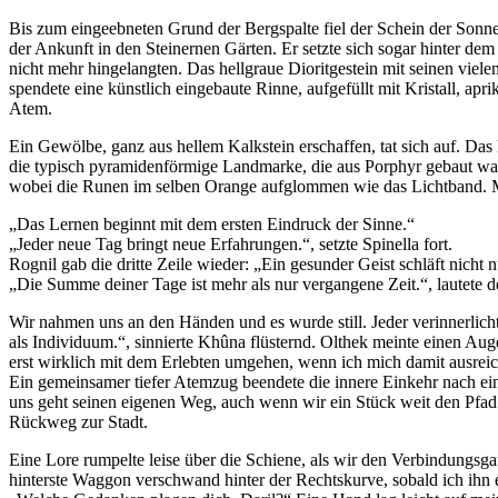
Bis zum eingeebneten Grund der Bergspalte fiel der Schein der Sonne
der Ankunft in den Steinernen Gärten. Er setzte sich sogar hinter de
nicht mehr hingelangten. Das hellgraue Dioritgestein mit seinen vie
spendete eine künstlich eingebaute Rinne, aufgefüllt mit Kristall, ap
Atem.
Ein Gewölbe, ganz aus hellem Kalkstein erschaffen, tat sich auf. Da
die typisch pyramidenförmige Landmarke, die aus Porphyr gebaut war. 
wobei die Runen im selben Orange aufglommen wie das Lichtband. Mei
„Das Lernen beginnt mit dem ersten Eindruck der Sinne.“
„Jeder neue Tag bringt neue Erfahrungen.“, setzte Spinella fort.
Rognil gab die dritte Zeile wieder: „Ein gesunder Geist schläft nicht n
„Die Summe deiner Tage ist mehr als nur vergangene Zeit.“, lautete de
Wir nahmen uns an den Händen und es wurde still. Jeder verinnerlich
als Individuum.“, sinnierte Khûna flüsternd. Olthek meinte einen Aug
erst wirklich mit dem Erlebten umgehen, wenn ich mich damit ausreic
Ein gemeinsamer tiefer Atemzug beendete die innere Einkehr nach ein
uns geht seinen eigenen Weg, auch wenn wir ein Stück weit den Pfad g
Rückweg zur Stadt.
Eine Lore rumpelte leise über die Schiene, als wir den Verbindungsg
hinterste Waggon verschwand hinter der Rechtskurve, sobald ich ihn 