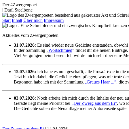
Der #Zwergenpoet
| Daril Steelbone |
Start
Inhalt
Über mich
Impressum
Aktuelles vom Zwergenpoeten
31.07.2026:
Es sind wieder neue Gedichte entstanden, obwohl s
In der Sammlung „
Wortschmied
” findet ihr die neuen Einträge.
Viel Vergnügen beim Lesen. Ich würde mich sehr über eure Me
15.07.2026:
Ich habe es nun geschafft, alle Prosa-Texte in die 
Jetzt bin ich dabei, die Gedichte einzupflegen, was mir trotz der
Begonnen habe ich mit der Sammlung
„Graues Haar ...”
, die 
03.07.2026:
Noch arbeite ich mich durch die Inhalte der neu a
Gerade liegt meine Priorität bei
„Der Zwerg aus dem Ei”
, wo i
Die Gedichte sollen die Neuauflage meiner Autorenseite später
Der Zwerg aus dem Ei
| 14.04.2026