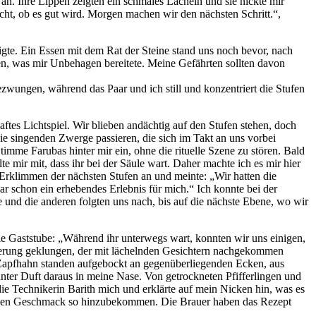
n. Ihre Lippen zeigten ein schmales Lächeln und sie nickte mir
nicht, ob es gut wird. Morgen machen wir den nächsten Schritt.“,
te. Ein Essen mit dem Rat der Steine stand uns noch bevor, nach
en, was mir Unbehagen bereitete. Meine Gefährten sollten davon
wungen, während das Paar und ich still und konzentriert die Stufen
aftes Lichtspiel. Wir blieben andächtig auf den Stufen stehen, doch
die singenden Zwerge passieren, die sich im Takt an uns vorbei
timme Farubas hinter mir ein, ohne die rituelle Szene zu stören. Bald
te mir mit, dass ihr bei der Säule wart. Daher machte ich es mir hier
 Erklimmen der nächsten Stufen an und meinte: „Wir hatten die
 schon ein erhebendes Erlebnis für mich.“ Ich konnte bei der
 und die anderen folgten uns nach, bis auf die nächste Ebene, wo wir
 die Gaststube: „Während ihr unterwegs wart, konnten wir uns einigen,
rderung geklungen, der mit lächelnden Gesichtern nachgekommen
t Zapfhahn standen aufgebockt an gegenüberliegenden Ecken, aus
ter Duft daraus in meine Nase. Von getrockneten Pfifferlingen und
die Technikerin Barith mich und erklärte auf mein Nicken hin, was es
um den Geschmack so hinzubekommen. Die Brauer haben das Rezept