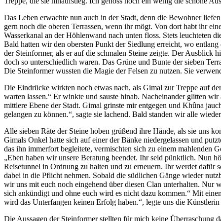
Treppe, die sie hinaufstieg. Ich genoss noch ein wenig die schöne Au
Das Leben erwachte nun auch in der Stadt, denn die Bewohner liefen
gern noch die oberen Terrassen, wenn ihr mögt. Von dort habt ihr ein
Wasserkanal an der Höhlenwand nach unten floss. Stets leuchteten die 
Bald hatten wir den obersten Punkt der Siedlung erreicht, wo entlang
der Steinformer, als er auf die schmalen Steine zeigte. Der Ausblick
doch so unterschiedlich waren. Das Grüne und Bunte der sieben Terr
Die Steinformer wussten die Magie der Felsen zu nutzen. Sie verwende
Die Eindrücke wirkten noch etwas nach, als Gimal zur Treppe auf der
warten lassen.“ Er winkte und sauste hinab. Nacheinander glitten wi
mittlere Ebene der Stadt. Gimal grinste mir entgegen und Khûna jau
gelangen zu können.“, sagte sie lachend. Bald standen wir alle wie
Alle sieben Räte der Steine hoben grüßend ihre Hände, als sie uns 
Gimals Onkel hatte sich auf einer der Bänke niedergelassen und put
das ihn immerfort begleitete, vermischten sich zu einem mahlenden G
„Eben haben wir unsere Beratung beendet. Ihr seid pünktlich. Nun hö
Reisetunnel in Ordnung zu halten und zu erneuern. Ihr werdet dafür 
dabei in die Pflicht nehmen. Sobald die südlichen Gänge wieder nutzb
wir uns mit euch noch eingehend über diesen Clan unterhalten. Nur 
sich ankündigt und ohne euch wird es nicht dazu kommen.“ Mit einem
wird das Unterfangen keinen Erfolg haben.“, legte uns die Künstlerin
Die Aussagen der Steinformer stellten für mich keine Überraschung 