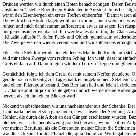
Druiden werden wir durch einen Boten benachrichtigen. Deren Beistan
abstimmen.“, stellte Rognil den Ratsleuten in Aussicht. Imus bestäti
wir in den Eisenbergen ein erstes Treffen einberufen.“ Damit waren al
Die wirklichen Hürden lagen wohl noch vor uns, auch wenn ich wusste
ruhten und mich damit stumm aufforderten, etwas zu sagen. Ich räusper
nur gemeinsam erreichbar ist. Ich werde alles dafür tun, die Clans 
„Khazâd sullusôn!“, riefen Pelok und Olthek, gemeinsam wiederholten
Die Zwerge werden wieder vereint sein und wir sollten das ermöglich
Die sieben Steinformer nickten ein letztes Mal in die Runde, um sich
seid mir schon Zwerge vom rechten Schlag. Ich weiß, dass ihr einfach
Greis einfach auf. Dann folgten wir dem Trio zur Treppe und glitten 
Gemächlich folgte ich dem Greis, der mit seinem Neffen plauderte. Ol
gerade noch rechtzeitig zur Tagesmahlzeit angekommen. Setzt euch,
und einem Pilzragout bestand. Das Bier kam hell und leicht in irdene
„… dann könnt ihr ja zur Säule gehen und ich werde meine Rüben gie
hervor, als ich ihm einen Blick zuwarf.
Nickend verabschiedeten wir uns nacheinander aus der Schenke. Der B
Landmarke befindet sich ganz unten, etwas abseits der Siedlung. An j
Höhlen, die durch die Arbeit an den Gängen erschlossen wurden. Baza
bleiben, was sich aber als wenig praktisch erwies, wenn sie ihrer 
vor meiner Berufung, als die Generation meiner Eltern die Steinernen
wandte sich zum Tor der Pflanzhalle, ging darauf zu. Wir begaben un