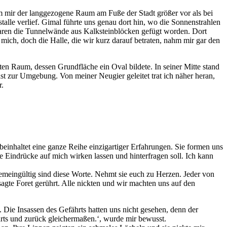
am mir der langgezogene Raum am Fuße der Stadt größer vor als bei
talle verlief. Gimal führte uns genau dort hin, wo die Sonnenstrahlen
 waren die Tunnelwände aus Kalksteinblöcken gefügt worden. Dort
 mich, doch die Halle, die wir kurz darauf betraten, nahm mir gar den
en Raum, dessen Grundfläche ein Oval bildete. In seiner Mitte stand
st zur Umgebung. Von meiner Neugier geleitet trat ich näher heran,
r.
einhaltet eine ganze Reihe einzigartiger Erfahrungen. Sie formen uns
e Eindrücke auf mich wirken lassen und hinterfragen soll. Ich kann
gemeingültig sind diese Worte. Nehmt sie euch zu Herzen. Jeder von
agte Foret gerührt. Alle nickten und wir machten uns auf den
 Die Insassen des Gefährts hatten uns nicht gesehen, denn der
ärts und zurück gleichermaßen.‘, wurde mir bewusst.