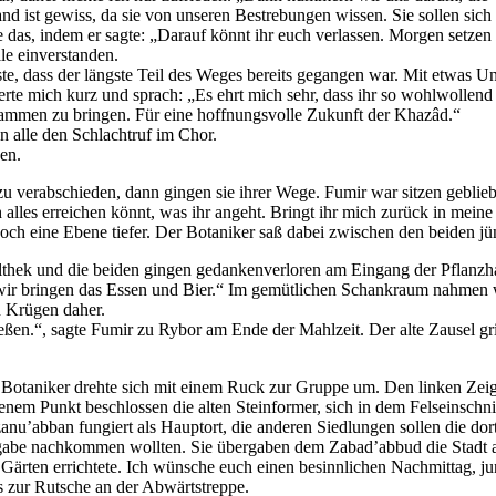
d ist gewiss, da sie von unseren Bestrebungen wissen. Sie sollen sich 
gte das, indem er sagte: „Darauf könnt ihr euch verlassen. Morgen setze
le einverstanden.
, dass der längste Teil des Weges bereits gegangen war. Mit etwas Unb
te mich kurz und sprach: „Es ehrt mich sehr, dass ihr so wohlwollend zu
zusammen zu bringen. Für eine hoffnungsvolle Zukunft der Khazâd.“
 alle den Schlachtruf im Chor.
en.
 zu verabschieden, dann gingen sie ihrer Wege. Fumir war sitzen geblieb
 alles erreichen könnt, was ihr angeht. Bringt ihr mich zurück in mein
noch eine Ebene tiefer. Der Botaniker saß dabei zwischen den beiden j
thek und die beiden gingen gedankenverloren am Eingang der Pflanzhalle
 wir bringen das Essen und Bier.“ Im gemütlichen Schankraum nahmen 
n Krügen daher.
ßen.“, sagte Fumir zu Rybor am Ende der Mahlzeit. Der alte Zausel g
otaniker drehte sich mit einem Ruck zur Gruppe um. Den linken Zeigef
enem Punkt beschlossen die alten Steinformer, sich in dem Felseinschn
nu’abban fungiert als Hauptort, die anderen Siedlungen sollen die dor
Aufgabe nachkommen wollten. Sie übergaben dem Zabad’abbud die Stadt
 Gärten errichtete. Ich wünsche euch einen besinnlichen Nachmittag, ju
s zur Rutsche an der Abwärtstreppe.