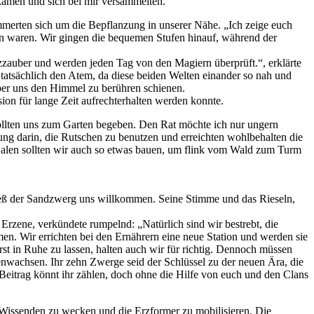
 kamen und sich bei mir versammelten.
mmerten sich um die Bepflanzung in unserer Nähe. „Ich zeige euch
nden waren. Wir gingen die bequemen Stufen hinauf, während der
tzzauber und werden jeden Tag von den Magiern überprüft.“, erklärte
r tatsächlich den Atem, da diese beiden Welten einander so nah und
über uns den Himmel zu berühren schienen.
ion für lange Zeit aufrechterhalten werden konnte.
sollten uns zum Garten begeben. Den Rat möchte ich nur ungern
ung darin, die Rutschen zu benutzen und erreichten wohlbehalten die
 Calen sollten wir auch so etwas bauen, um flink vom Wald zum Turm
hieß der Sandzwerg uns willkommen. Seine Stimme und das Rieseln,
rzene, verkündete rumpelnd: „Natürlich sind wir bestrebt, die
en. Wir errichten bei den Ernährern eine neue Station und werden sie
st in Ruhe zu lassen, halten auch wir für richtig. Dennoch müssen
nwachsen. Ihr zehn Zwerge seid der Schlüssel zu der neuen Ära, die
eitrag könnt ihr zählen, doch ohne die Hilfe von euch und den Clans
 Wissenden zu wecken und die Erzformer zu mobilisieren. Die