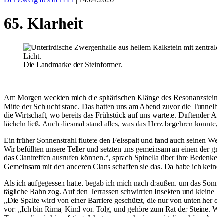
65. Klarheit
Die Landmarke der Steinformer.
Am Morgen weckten mich die sphärischen Klänge des Resonanzsteins a
Mitte der Schlucht stand. Das hatten uns am Abend zuvor die Tunnel
die Wirtschaft, wo bereits das Frühstück auf uns wartete. Duftend
lächeln ließ. Auch diesmal stand alles, was das Herz begehren konnte,
Ein früher Sonnenstrahl flutete den Felsspalt und fand auch seinen We
Wir befüllten unsere Teller und setzten uns gemeinsam an einen der gro
das Clantreffen ausrufen können.“, sprach Spinella über ihre Bedenk
Gemeinsam mit den anderen Clans schaffen sie das. Da habe ich keine
Als ich aufgegessen hatte, begab ich mich nach draußen, um das Sonn
tägliche Bahn zog. Auf den Terrassen schwirrten Insekten und klei
„Die Spalte wird von einer Barriere geschützt, die nur von unten her du
vor: „Ich bin Rima, Kind von Tolg, und gehöre zum Rat der Steine. W