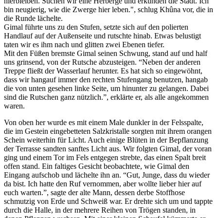
hierbleiben. Suchen wir eine Herberge und erkunden die Stadt. Ich
bin neugierig, wie die Zwerge hier leben.", schlug Khûna vor, die in
die Runde lächelte.
Gimal führte uns zu den Stufen, setzte sich auf den polierten
Handlauf auf der Außenseite und rutschte hinab. Etwas belustigt
taten wir es ihm nach und glitten zwei Ebenen tiefer.
Mit den Füßen bremste Gimal seinen Schwung, stand auf und half
uns grinsend, von der Rutsche abzusteigen. “Neben der anderen
Treppe fließt der Wasserlauf herunter. Es hat sich so eingewöhnt,
dass wir hangauf immer den rechten Stufengang benutzen, hangab
die von unten gesehen linke Seite, um hinunter zu gelangen. Dabei
sind die Rutschen ganz nützlich.”, erklärte er, als alle angekommen
waren.
Von oben her wurde es mit einem Male dunkler in der Felsspalte,
die im Gestein eingebetteten Salzkristalle sorgten mit ihrem orangen
Schein weiterhin für Licht. Auch einige Blüten in der Bepflanzung
der Terrasse sandten sanftes Licht aus. Wir folgten Gimal, der voran
ging und einem Tor im Fels entgegen strebte, das einen Spalt breit
offen stand. Ein faltiges Gesicht beobachtete, wie Gimal den
Eingang aufschob und lächelte ihn an. “Gut, Junge, dass du wieder
da bist. Ich hatte den Ruf vernommen, aber wollte lieber hier auf
euch warten.”, sagte der alte Mann, dessen derbe Stoffhose
schmutzig von Erde und Schweiß war. Er drehte sich um und tappte
durch die Halle, in der mehrere Reihen von Trögen standen, in