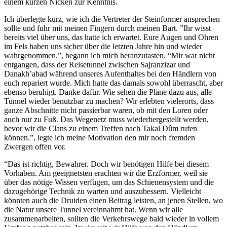
einem kurzen Nicken zur Kenntnis.
Ich überlegte kurz, wie ich die Vertreter der Steinformer ansprechen
sollte und fuhr mit meinen Fingern durch meinen Bart. ”Ihr wisst
bereits viel über uns, das hatte ich erwartet. Eure Augen und Ohren
im Fels haben uns sicher über die letzten Jahre hin und wieder
wahrgenommen.”, begann ich mich heranzutasten. “Mir war nicht
entgangen, dass der Reisetunnel zwischen Sajranzizar und
Danakh’abad während unseres Aufenthaltes bei den Händlern von
euch repariert wurde. Mich hatte das damals sowohl überrascht, aber
ebenso beruhigt. Danke dafür. Wie sehen die Pläne dazu aus, alle
Tunnel wieder benutzbar zu machen? Wir erlebten vielerorts, dass
ganze Abschnitte nicht passierbar waren, ob mit den Loren oder
auch nur zu Fuß. Das Wegenetz muss wiederhergestellt werden,
bevor wir die Clans zu einem Treffen nach Takal Dûm rufen
können.”, legte ich meine Motivation den mir noch fremden
Zwergen offen vor.
“Das ist richtig, Bewahrer. Doch wir benötigen Hilfe bei diesem
Vorhaben. Am geeignetsten erachten wir die Erzformer, weil sie
über das nötige Wissen verfügen, um das Schienensystem und die
dazugehörige Technik zu warten und auszubessern. Vielleicht
könnten auch die Druiden einen Beitrag leisten, an jenen Stellen, wo
die Natur unsere Tunnel vereinnahmt hat. Wenn wir alle
zusammenarbeiten, sollten die Verkehrswege bald wieder in vollem