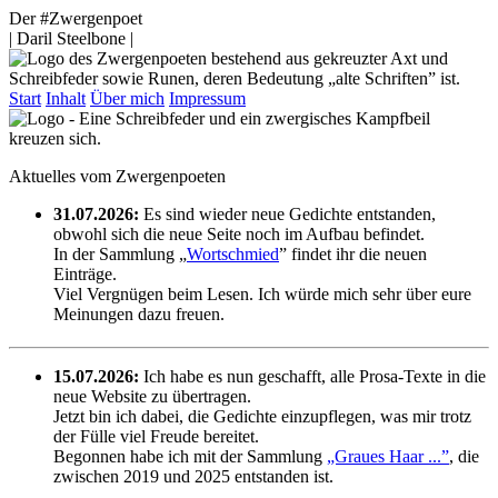
Der #Zwergenpoet
| Daril Steelbone |
Start
Inhalt
Über mich
Impressum
Aktuelles vom Zwergenpoeten
31.07.2026:
Es sind wieder neue Gedichte entstanden,
obwohl sich die neue Seite noch im Aufbau befindet.
In der Sammlung „
Wortschmied
” findet ihr die neuen
Einträge.
Viel Vergnügen beim Lesen. Ich würde mich sehr über eure
Meinungen dazu freuen.
15.07.2026:
Ich habe es nun geschafft, alle Prosa-Texte in die
neue Website zu übertragen.
Jetzt bin ich dabei, die Gedichte einzupflegen, was mir trotz
der Fülle viel Freude bereitet.
Begonnen habe ich mit der Sammlung
„Graues Haar ...”
, die
zwischen 2019 und 2025 entstanden ist.