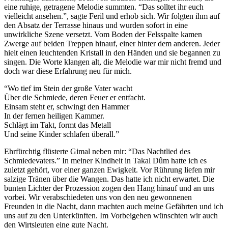
eine ruhige, getragene Melodie summten. “Das solltet ihr euch
vielleicht ansehen.”, sagte Feril und erhob sich. Wir folgten ihm auf
den Absatz der Terrasse hinaus und wurden sofort in eine
unwirkliche Szene versetzt. Vom Boden der Felsspalte kamen
Zwerge auf beiden Treppen hinauf, einer hinter dem anderen. Jeder
hielt einen leuchtenden Kristall in den Händen und sie begannen zu
singen. Die Worte klangen alt, die Melodie war mir nicht fremd und
doch war diese Erfahrung neu für mich.
“Wo tief im Stein der große Vater wacht
Über die Schmiede, deren Feuer er entfacht.
Einsam steht er, schwingt den Hammer
In der fernen heiligen Kammer.
Schlägt im Takt, formt das Metall
Und seine Kinder schlafen überall.”
Ehrfürchtig flüsterte Gimal neben mir: “Das Nachtlied des
Schmiedevaters.” In meiner Kindheit in Takal Dûm hatte ich es
zuletzt gehört, vor einer ganzen Ewigkeit. Vor Rührung liefen mir
salzige Tränen über die Wangen. Das hatte ich nicht erwartet. Die
bunten Lichter der Prozession zogen den Hang hinauf und an uns
vorbei. Wir verabschiedeten uns von den neu gewonnenen
Freunden in die Nacht, dann machten auch meine Gefährten und ich
uns auf zu den Unterkünften. Im Vorbeigehen wünschten wir auch
den Wirtsleuten eine gute Nacht.