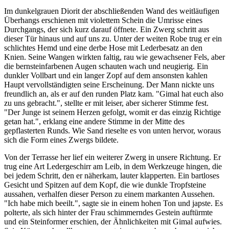
Im dunkelgrauen Diorit der abschließenden Wand des weitläufigen
Überhangs erschienen mit violettem Schein die Umrisse eines
Durchgangs, der sich kurz darauf öffnete. Ein Zwerg schritt aus
dieser Tür hinaus und auf uns zu. Unter der weiten Robe trug er ein
schlichtes Hemd und eine derbe Hose mit Lederbesatz an den
Knien. Seine Wangen wirkten faltig, rau wie gewachsener Fels, aber
die bernsteinfarbenen Augen schauten wach und neugierig. Ein
dunkler Vollbart und ein langer Zopf auf dem ansonsten kahlen
Haupt vervollständigten seine Erscheinung. Der Mann nickte uns
freundlich an, als er auf den runden Platz kam. "Gimal hat euch also
zu uns gebracht.", stellte er mit leiser, aber sicherer Stimme fest.
"Der Junge ist seinem Herzen gefolgt, womit er das einzig Richtige
getan hat.", erklang eine andere Stimme in der Mitte des
gepflasterten Runds. Wie Sand rieselte es von unten hervor, woraus
sich die Form eines Zwergs bildete.
Von der Terrasse her lief ein weiterer Zwerg in unsere Richtung. Er
trug eine Art Ledergeschirr am Leib, in dem Werkzeuge hingen, die
bei jedem Schritt, den er näherkam, lauter klapperten. Ein bartloses
Gesicht und Spitzen auf dem Kopf, die wie dunkle Tropfsteine
aussahen, verhalfen dieser Person zu einem markanten Aussehen.
"Ich habe mich beeilt.", sagte sie in einem hohen Ton und japste. Es
polterte, als sich hinter der Frau schimmerndes Gestein auftürmte
und ein Steinformer erschien, der Ähnlichkeiten mit Gimal aufwies.