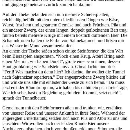
und gingen gemeinsam zurück zum Schankraum.
Auf der Theke befanden sich nun mehrere Schieferplatten,
reichhaltig befüllt mit den unterschiedlichsten Dingen wie Käse,
Wurst, frischem und gegartem Gemüse und auch Früchten. Pila und
ein anderer Zwerg, der einen langen, doppelt geflochtenen Bart trug,
füllten bereits mehrere Krüge mit einem köstlich duftenden Bier. Die
Schaumkronen hatten die Farbe von Sahnekaramell und ließen mir
das Wasser im Mund zusammenlaufen.
An einem der Tische saßen schon einige Steinformer, die den Wirt
beim Bierzapfen anspornten. “Noch einen Krug, Atbir! Bring auch
einen Met mit, wir haben Durst!”, grölte einer von ihnen, dessen
Haut grobkörnig wie Sandstein aussah. Gimal lachte und rief:
“Feril! Was machst du denn hier? Ich dachte, ihr wolltet die Tunnel
nach Sajranzizar reparieren.” Der angesprochene Zwerg blickte auf
und winkte uns alle mit einladender Geste zu sich heran. “Da muss
jetzt erst der Räumtrupp ran, wir haben bis dahin ein paar freie Tage.
Wie ich sehe, hast du Begleitung gefunden. Kommt, setzt euch!”,
sprach der Tunnelbauer.
Gemeinsam mit den Steinformern aßen und tranken wir, erzählten
von unserer Reise und unserer Ankunft in ihrer Stadt. Während der
angeregten Unterhaltung setzten sich auch Pila und Atbir zu uns und
lauschten. Wir wollten nach der letzten Runde Bier unsere
Nachtlager aufsuchen, doch von draußen erklangen Stimmen, die