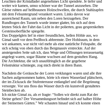
Leuchten der Kristallader angenehmes Licht spendete. Je tiefer und
weiter wir kamen, umso schöner war der Tunnel anzusehen. Die
Gleise ruhten auf hellbraunen Holzschwellen, die durch Stahlzapfen
mit dem Felsuntergrund verankert waren. Links davon war
ausreichend Raum, um neben den Loren herzugehen. Der
Rundbogen des Tunnels wurde immer glatter, bis sich auf dem
letzten Stück der Fahrt das Licht in der polierten, grau gesprenkelten
Gesteinsoberfläche spiegelte.
Das Doppelgleis lief in einer freundlichen, hellen Höhle aus, wo
Gimal sanft vor dem Prellbock abbremste. Der Hohlraum, in dem
wir ankamen, war nicht viel mehr als eine natürliche Felsspalte, die
sich schräg von oben durch das Bergmassiv erstreckte. Auf der
ansteigenden Seite sah ich, dass Wege und Öffnungen terrassenartig
angelegt waren, sogar Bäume wuchsen auf dem gestuften Hang.
Die Architektur, die sich unaufdringlich an die gegebene
Felsstruktur schmiegte, zog mich direkt in ihren Bann.
Nachdem die Geräusche der Loren verklungen waren und alle ihre
Sachen aufgenommen hatten, hörte ich einen Wasserlauf plätschern,
der im Zickzack die Stufenterrasse entlanglief und die Begrünung
versorgte. Vor uns floss das Wasser durch ein kunstvoll gestaltetes
Steinbecken ab.
Ich nickte Gimal zu, als er fragte: “Sollen wir direkt zum Rat der
Steine gehen? Der Versammlungsort befindet sich auf halber Höhe
der Steinernen Gärten.” Wir schauten hinauf und ich konnte einen