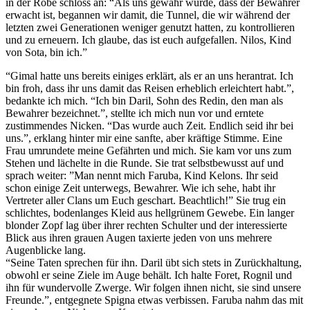
in der Robe schloss an: “Als uns gewahr wurde, dass der Bewahrer
erwacht ist, begannen wir damit, die Tunnel, die wir während der
letzten zwei Generationen weniger genutzt hatten, zu kontrollieren
und zu erneuern. Ich glaube, das ist euch aufgefallen. Nilos, Kind
von Sota, bin ich.”
“Gimal hatte uns bereits einiges erklärt, als er an uns herantrat. Ich
bin froh, dass ihr uns damit das Reisen erheblich erleichtert habt.”,
bedankte ich mich. “Ich bin Daril, Sohn des Redin, den man als
Bewahrer bezeichnet.”, stellte ich mich nun vor und erntete
zustimmendes Nicken. “Das wurde auch Zeit. Endlich seid ihr bei
uns.”, erklang hinter mir eine sanfte, aber kräftige Stimme. Eine
Frau umrundete meine Gefährten und mich. Sie kam vor uns zum
Stehen und lächelte in die Runde. Sie trat selbstbewusst auf und
sprach weiter: ”Man nennt mich Faruba, Kind Kelons. Ihr seid
schon einige Zeit unterwegs, Bewahrer. Wie ich sehe, habt ihr
Vertreter aller Clans um Euch geschart. Beachtlich!” Sie trug ein
schlichtes, bodenlanges Kleid aus hellgrünem Gewebe. Ein langer
blonder Zopf lag über ihrer rechten Schulter und der interessierte
Blick aus ihren grauen Augen taxierte jeden von uns mehrere
Augenblicke lang.
“Seine Taten sprechen für ihn. Daril übt sich stets in Zurückhaltung,
obwohl er seine Ziele im Auge behält. Ich halte Foret, Rognil und
ihn für wundervolle Zwerge. Wir folgen ihnen nicht, sie sind unsere
Freunde.”, entgegnete Spigna etwas verbissen. Faruba nahm das mit