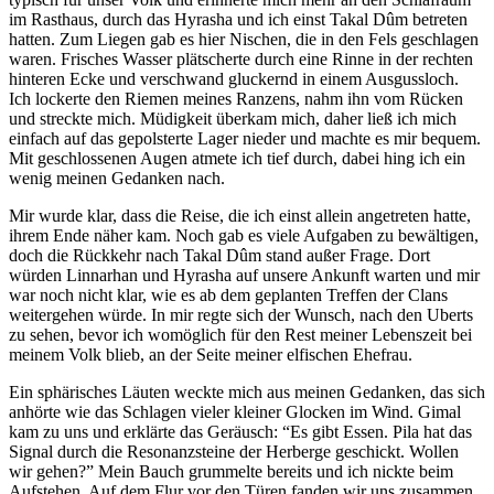
im Rasthaus, durch das Hyrasha und ich einst Takal Dûm betreten
hatten. Zum Liegen gab es hier Nischen, die in den Fels geschlagen
waren. Frisches Wasser plätscherte durch eine Rinne in der rechten
hinteren Ecke und verschwand gluckernd in einem Ausgussloch.
Ich lockerte den Riemen meines Ranzens, nahm ihn vom Rücken
und streckte mich. Müdigkeit überkam mich, daher ließ ich mich
einfach auf das gepolsterte Lager nieder und machte es mir bequem.
Mit geschlossenen Augen atmete ich tief durch, dabei hing ich ein
wenig meinen Gedanken nach.
Mir wurde klar, dass die Reise, die ich einst allein angetreten hatte,
ihrem Ende näher kam. Noch gab es viele Aufgaben zu bewältigen,
doch die Rückkehr nach Takal Dûm stand außer Frage. Dort
würden Linnarhan und Hyrasha auf unsere Ankunft warten und mir
war noch nicht klar, wie es ab dem geplanten Treffen der Clans
weitergehen würde. In mir regte sich der Wunsch, nach den Uberts
zu sehen, bevor ich womöglich für den Rest meiner Lebenszeit bei
meinem Volk blieb, an der Seite meiner elfischen Ehefrau.
Ein sphärisches Läuten weckte mich aus meinen Gedanken, das sich
anhörte wie das Schlagen vieler kleiner Glocken im Wind. Gimal
kam zu uns und erklärte das Geräusch: “Es gibt Essen. Pila hat das
Signal durch die Resonanzsteine der Herberge geschickt. Wollen
wir gehen?” Mein Bauch grummelte bereits und ich nickte beim
Aufstehen. Auf dem Flur vor den Türen fanden wir uns zusammen