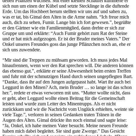
denen Pflanzen wuchsen. Mit einer kleinen Schaufel kümmerte er
sich nun um einen der Kübel und setzte Stecklinge in die duftende
Erde. Um das Hochbeet herum stellten wir uns auf und sahen zu,
was er tat, bis Gimal den Alten in die Arme nahm. “Ich freue mich
auch, dich zu sehen, Fumir. Lange bin ich fort gewesen.”, begrüßte
er den Gärtner wie ein Familienmitglied, dann drehte er sich zur
Gruppe um und erklärte: “Auch Fumir gehört zum Rat der Steine
und er hat mich aufgezogen. Er ist der Bruder meines Vaters.” Der
Onkel unseres Freundes goss das junge Pflänzchen noch an, ehe er
sich uns zuwendete.
“Mir sind die Treppen zu mühsam geworden. Ich muss jedes Mal
hinaufrennen, wenn wer den Rat sprechen will. Die anderen können
das ebenso gut.”, erklärte er seine Abwesenheit beim ersten Treffen
und fuhr mit der schmutzigen Hand durch seinen ungepflegten Bart.
“Danke, dass ihr auf den Jungen aufgepasst habt. Wart ihr auch bei
Leggurd in den Minen? Ach, mein Bruder … so lange ist das schon
her.”, redete er etwas verworren mit uns. “Mutter wollte nicht, dass
er geht, aber Leggurd wollte einen Beitrag für die Gemeinschaft
leisten und wurde zum Leiter des Minentrupps. Als er nicht
zurückkam und wir die Nachricht vom Unglück erhielten, weinte sie
viele Tage.”, verloren in seinen Gedanken traten Tränen in die
Augen des Alten. Gimal drückte ihn noch einmal und sagte leise:
“Ja, Onkel, ich habe meinen Vater besucht. Meine neuen Freunde
haben mich dabei begleitet. Sie sind gute Zwerge.” Das Gesicht