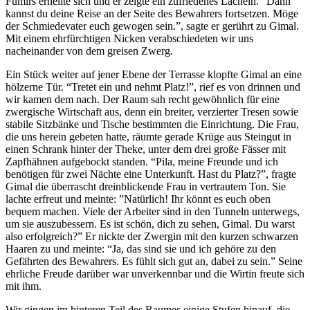
Fumirs erhellte sich und er zeigte ein zufriedenes Lächeln. “Dann
kannst du deine Reise an der Seite des Bewahrers fortsetzen. Möge
der Schmiedevater euch gewogen sein.”, sagte er gerührt zu Gimal.
Mit einem ehrfürchtigen Nicken verabschiedeten wir uns
nacheinander von dem greisen Zwerg.
Ein Stück weiter auf jener Ebene der Terrasse klopfte Gimal an eine
hölzerne Tür. “Tretet ein und nehmt Platz!”, rief es von drinnen und
wir kamen dem nach. Der Raum sah recht gewöhnlich für eine
zwergische Wirtschaft aus, denn ein breiter, verzierter Tresen sowie
stabile Sitzbänke und Tische bestimmten die Einrichtung. Die Frau,
die uns herein gebeten hatte, räumte gerade Krüge aus Steingut in
einen Schrank hinter der Theke, unter dem drei große Fässer mit
Zapfhähnen aufgebockt standen. “Pila, meine Freunde und ich
benötigen für zwei Nächte eine Unterkunft. Hast du Platz?”, fragte
Gimal die überrascht dreinblickende Frau in vertrautem Ton. Sie
lachte erfreut und meinte: ”Natürlich! Ihr könnt es euch oben
bequem machen. Viele der Arbeiter sind in den Tunneln unterwegs,
um sie auszubessern. Es ist schön, dich zu sehen, Gimal. Du warst
also erfolgreich?” Er nickte der Zwergin mit den kurzen schwarzen
Haaren zu und meinte: “Ja, das sind sie und ich gehöre zu den
Gefährten des Bewahrers. Es fühlt sich gut an, dabei zu sein.” Seine
ehrliche Freude darüber war unverkennbar und die Wirtin freute sich
mit ihm.
Wir gingen im hinteren Teil des Raumes einige Stufen hinauf, die