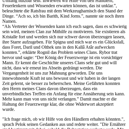
Umfang nutzbar sein. Inwieweit wir Hilfe von den Händlern,
Feuerlenkern und Wissenden erwarten können, das ist unklar.”,
beleuchtete die Ratsfrau mit dem Werkzeugharnisch den Stand der
Dinge. “Ach so, ich bin Barith, Kind Jorns.”, nannte sie noch ihren
Namen.
“Als Vertreter der Wissenden kann ich euch sagen, dass es schwierig
sein wird, meinen Clan zur Mithilfe zu motivieren. Sie existieren als
Kristalle fort und werden sich nur schwer davon überzeugen lassen,
ihre Starre aufzugeben. Für Spigna und mich war es ein Glücksfall,
dass Foret, Daril und Olthek uns in den Kallâ Atâr aufwecken
konnten.”, erklärte Rognil das Problem seines Clans. Rybor trat
hervor und sagte: “Der König der Feuerzwerge ist ein vorsichtiger
Mann. Er kennt die Geschichte unseres Clans sehr gut und will
nicht, dass wir erneut ins Abseits gedrängt werden. Die
Vergangenheit ist uns zur Mahnung geworden. Die uns
innewohnende Kraft ist uns bewusst und wir haben in der langen
Zeit gelernt, sie besser zu beherrschen. Meine Gefährten konnten
den Herrn meines Clans davon überzeugen, dass ein
unverbindliches Treffen ein Anfang für eine Annäherung sein kann.
Mehr kann man von uns nicht verlangen.” Damit machte er die
Haltung der Feuerzwerge klar, die ohne Widerwort akzeptiert
wurde.
"Ich frage mich, ob wir Hilfe von den Händlern erhalten könnten.",
sprach Pelok seinen Gedanken aus und redete weiter. "Die Ernährer