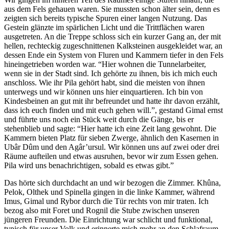
aus dem Fels gehauen waren. Sie mussten schon älter sein, denn es
zeigten sich bereits typische Spuren einer langen Nutzung. Das
Gestein glänzte im spärlichen Licht und die Trittflächen waren
ausgetreten. An die Treppe schloss sich ein kurzer Gang an, der mit
hellen, rechteckig zugeschnittenen Kalksteinen ausgekleidet war, an
dessen Ende ein System von Fluren und Kammern tiefer in den Fels
hineingetrieben worden war. “Hier wohnen die Tunnelarbeiter,
wenn sie in der Stadt sind. Ich gehörte zu ihnen, bis ich mich euch
anschloss. Wie ihr Pila gehört habt, sind die meisten von ihnen
unterwegs und wir können uns hier einquartieren. Ich bin von
Kindesbeinen an gut mit ihr befreundet und hatte ihr davon erzählt,
dass ich euch finden und mit euch gehen will.”, gestand Gimal ernst
und führte uns noch ein Stück weit durch die Gänge, bis er
stehenblieb und sagte: “Hier hatte ich eine Zeit lang gewohnt. Die
Kammern bieten Platz für sieben Zwerge, ähnlich den Kasernen in
Ubâr Dûm und den Agâr’ursul. Wir können uns auf zwei oder drei
Räume aufteilen und etwas ausruhen, bevor wir zum Essen gehen.
Pila wird uns benachrichtigen, sobald es etwas gibt.”
Das hörte sich durchdacht an und wir bezogen die Zimmer. Khûna,
Pelok, Olthek und Spinella gingen in die linke Kammer, während
Imus, Gimal und Rybor durch die Tür rechts von mir traten. Ich
bezog also mit Foret und Rognil die Stube zwischen unseren
jüngeren Freunden. Die Einrichtung war schlicht und funktional,
typisch für unser Volk und erinnerte mich mehr an den Schlafraum