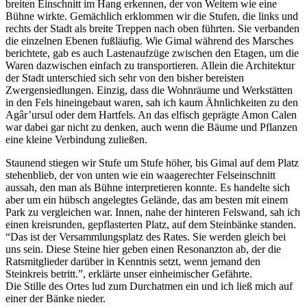
breiten Einschnitt im Hang erkennen, der von Weitem wie eine
Bühne wirkte. Gemächlich erklommen wir die Stufen, die links und
rechts der Stadt als breite Treppen nach oben führten. Sie verbanden
die einzelnen Ebenen fußläufig. Wie Gimal während des Marsches
berichtete, gab es auch Lastenaufzüge zwischen den Etagen, um die
Waren dazwischen einfach zu transportieren. Allein die Architektur
der Stadt unterschied sich sehr von den bisher bereisten
Zwergensiedlungen. Einzig, dass die Wohnräume und Werkstätten
in den Fels hineingebaut waren, sah ich kaum Ähnlichkeiten zu den
Agâr’ursul oder dem Hartfels. An das elfisch geprägte Amon Calen
war dabei gar nicht zu denken, auch wenn die Bäume und Pflanzen
eine kleine Verbindung zuließen.
Staunend stiegen wir Stufe um Stufe höher, bis Gimal auf dem Platz
stehenblieb, der von unten wie ein waagerechter Felseinschnitt
aussah, den man als Bühne interpretieren konnte. Es handelte sich
aber um ein hübsch angelegtes Gelände, das am besten mit einem
Park zu vergleichen war. Innen, nahe der hinteren Felswand, sah ich
einen kreisrunden, gepflasterten Platz, auf dem Steinbänke standen.
“Das ist der Versammlungsplatz des Rates. Sie werden gleich bei
uns sein. Diese Steine hier geben einen Resonanzton ab, der die
Ratsmitglieder darüber in Kenntnis setzt, wenn jemand den
Steinkreis betritt.”, erklärte unser einheimischer Gefährte.
Die Stille des Ortes lud zum Durchatmen ein und ich ließ mich auf
einer der Bänke nieder.