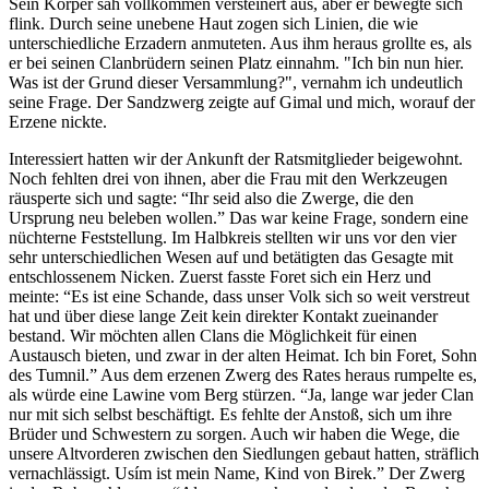
Sein Körper sah vollkommen versteinert aus, aber er bewegte sich
flink. Durch seine unebene Haut zogen sich Linien, die wie
unterschiedliche Erzadern anmuteten. Aus ihm heraus grollte es, als
er bei seinen Clanbrüdern seinen Platz einnahm. "Ich bin nun hier.
Was ist der Grund dieser Versammlung?", vernahm ich undeutlich
seine Frage. Der Sandzwerg zeigte auf Gimal und mich, worauf der
Erzene nickte.
Interessiert hatten wir der Ankunft der Ratsmitglieder beigewohnt.
Noch fehlten drei von ihnen, aber die Frau mit den Werkzeugen
räusperte sich und sagte: “Ihr seid also die Zwerge, die den
Ursprung neu beleben wollen.” Das war keine Frage, sondern eine
nüchterne Feststellung. Im Halbkreis stellten wir uns vor den vier
sehr unterschiedlichen Wesen auf und betätigten das Gesagte mit
entschlossenem Nicken. Zuerst fasste Foret sich ein Herz und
meinte: “Es ist eine Schande, dass unser Volk sich so weit verstreut
hat und über diese lange Zeit kein direkter Kontakt zueinander
bestand. Wir möchten allen Clans die Möglichkeit für einen
Austausch bieten, und zwar in der alten Heimat. Ich bin Foret, Sohn
des Tumnil.” Aus dem erzenen Zwerg des Rates heraus rumpelte es,
als würde eine Lawine vom Berg stürzen. “Ja, lange war jeder Clan
nur mit sich selbst beschäftigt. Es fehlte der Anstoß, sich um ihre
Brüder und Schwestern zu sorgen. Auch wir haben die Wege, die
unsere Altvorderen zwischen den Siedlungen gebaut hatten, sträflich
vernachlässigt. Usím ist mein Name, Kind von Birek.” Der Zwerg