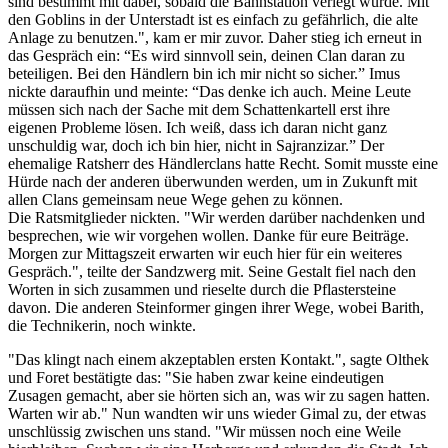
sind bestimmt mit dabei, sobald die Bahnstation verlegt wurde. Mit
den Goblins in der Unterstadt ist es einfach zu gefährlich, die alte
Anlage zu benutzen.", kam er mir zuvor. Daher stieg ich erneut in
das Gespräch ein: “Es wird sinnvoll sein, deinen Clan daran zu
beteiligen. Bei den Händlern bin ich mir nicht so sicher.” Imus
nickte daraufhin und meinte: “Das denke ich auch. Meine Leute
müssen sich nach der Sache mit dem Schattenkartell erst ihre
eigenen Probleme lösen. Ich weiß, dass ich daran nicht ganz
unschuldig war, doch ich bin hier, nicht in Sajranzizar.” Der
ehemalige Ratsherr des Händlerclans hatte Recht. Somit musste eine
Hürde nach der anderen überwunden werden, um in Zukunft mit
allen Clans gemeinsam neue Wege gehen zu können.
Die Ratsmitglieder nickten. "Wir werden darüber nachdenken und
besprechen, wie wir vorgehen wollen. Danke für eure Beiträge.
Morgen zur Mittagszeit erwarten wir euch hier für ein weiteres
Gespräch.", teilte der Sandzwerg mit. Seine Gestalt fiel nach den
Worten in sich zusammen und rieselte durch die Pflastersteine
davon. Die anderen Steinformer gingen ihrer Wege, wobei Barith,
die Technikerin, noch winkte.
"Das klingt nach einem akzeptablen ersten Kontakt.", sagte Olthek
und Foret bestätigte das: "Sie haben zwar keine eindeutigen
Zusagen gemacht, aber sie hörten sich an, was wir zu sagen hatten.
Warten wir ab." Nun wandten wir uns wieder Gimal zu, der etwas
unschlüssig zwischen uns stand. "Wir müssen noch eine Weile