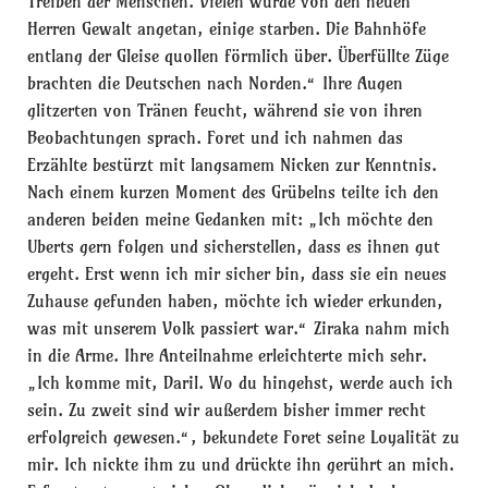
Treiben der Menschen. Vielen wurde von den neuen
Herren Gewalt angetan, einige starben. Die Bahnhöfe
entlang der Gleise quollen förmlich über. Überfüllte Züge
brachten die Deutschen nach Norden.“ Ihre Augen
glitzerten von Tränen feucht, während sie von ihren
Beobachtungen sprach. Foret und ich nahmen das
Erzählte bestürzt mit langsamem Nicken zur Kenntnis.
Nach einem kurzen Moment des Grübelns teilte ich den
anderen beiden meine Gedanken mit: „Ich möchte den
Uberts gern folgen und sicherstellen, dass es ihnen gut
ergeht. Erst wenn ich mir sicher bin, dass sie ein neues
Zuhause gefunden haben, möchte ich wieder erkunden,
was mit unserem Volk passiert war.“ Ziraka nahm mich
in die Arme. Ihre Anteilnahme erleichterte mich sehr.
„Ich komme mit, Daril. Wo du hingehst, werde auch ich
sein. Zu zweit sind wir außerdem bisher immer recht
erfolgreich gewesen.“, bekundete Foret seine Loyalität zu
mir. Ich nickte ihm zu und drückte ihn gerührt an mich.