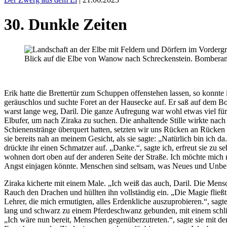
30. Dunkle Zeiten
Blick auf die Elbe von Wanow nach Schreckenstein. Bomberan
Erik hatte die Brettertür zum Schuppen offenstehen lassen, so konnte
geräuschlos und suchte Foret an der Hausecke auf. Er saß auf dem Bod
warst lange weg, Daril. Die ganze Aufregung war wohl etwas viel für 
Elbufer, um nach Ziraka zu suchen. Die anhaltende Stille wirkte nac
Schienenstränge überquert hatten, setzten wir uns Rücken an Rücken i
sie bereits nah an meinem Gesicht, als sie sagte: „Natürlich bin ich
drückte ihr einen Schmatzer auf. „Danke.“, sagte ich, erfreut sie zu 
wohnen dort oben auf der anderen Seite der Straße. Ich möchte mich m
Angst einjagen könnte. Menschen sind seltsam, was Neues und Unbekan
Ziraka kicherte mit einem Male. „Ich weiß das auch, Daril. Die Mens
Rauch den Drachen und hüllten ihn vollständig ein. „Die Magie fließt
Lehrer, die mich ermutigten, alles Erdenkliche auszuprobieren.“, sag
lang und schwarz zu einem Pferdeschwanz gebunden, mit einem schlich
„Ich wäre nun bereit, Menschen gegenüberzutreten.“, sagte sie mit der