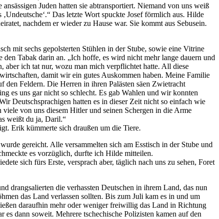
ie ansässigen Juden hatten sie abtransportiert. Niemand von uns weiß
 ‚Undeutsche‘.“ Das letzte Wort spuckte Josef förmlich aus. Hilde
eheiratet, nachdem er wieder zu Hause war. Sie kommt aus Sebusein.
h mit sechs gepolsterten Stühlen in der Stube, sowie eine Vitrine
te den Tabak darin an. „Ich hoffe, es wird nicht mehr lange dauern und
 aber ich tat nur, wozu man mich verpflichtet hatte. All diese
 bewirtschaften, damit wir ein gutes Auskommen haben. Meine Familie
uf den Feldern. Die Herren in ihren Palästen säen Zwietracht
ng es uns gar nicht so schlecht. Es gab Wahlen und wir konnten
r Deutschsprachigen hatten es in dieser Zeit nicht so einfach wie
 viele von uns diesem Hitler und seinen Schergen in die Arme
 weißt du ja, Daril.“
igt. Erik kümmerte sich draußen um die Tiere.
 wurde gereicht. Alle versammelten sich am Esstisch in der Stube und
hmeckte es vorzüglich, durfte ich Hilde mitteilen.
dete sich fürs Erste, versprach aber, täglich nach uns zu sehen, Foret
nd drangsalierten die verhassten Deutschen in ihrem Land, das nun
öhmen das Land verlassen sollten. Bis zum Juli kam es in und um
ießen daraufhin mehr oder weniger freiwillig das Land in Richtung
r es dann soweit. Mehrere tschechische Polizisten kamen auf den