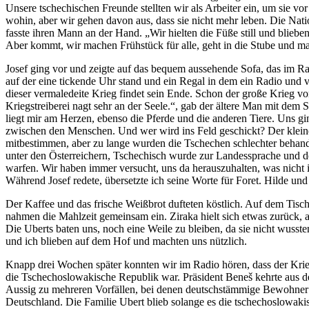
Unsere tschechischen Freunde stellten wir als Arbeiter ein, um sie vo
wohin, aber wir gehen davon aus, dass sie nicht mehr leben. Die Nati
fasste ihren Mann an der Hand. „Wir hielten die Füße still und blieb
Aber kommt, wir machen Frühstück für alle, geht in die Stube und m
Josef ging vor und zeigte auf das bequem aussehende Sofa, das im Ra
auf der eine tickende Uhr stand und ein Regal in dem ein Radio und vi
dieser vermaledeite Krieg findet sein Ende. Schon der große Krieg vor 
Kriegstreiberei nagt sehr an der Seele.“, gab der ältere Man mit de
liegt mir am Herzen, ebenso die Pferde und die anderen Tiere. Uns gi
zwischen den Menschen. Und wer wird ins Feld geschickt? Der kleine
mitbestimmen, aber zu lange wurden die Tschechen schlechter behande
unter den Österreichern, Tschechisch wurde zur Landessprache und d
warfen. Wir haben immer versucht, uns da herauszuhalten, was nicht i
Während Josef redete, übersetzte ich seine Worte für Foret. Hilde un
Der Kaffee und das frische Weißbrot dufteten köstlich. Auf dem Tisch
nahmen die Mahlzeit gemeinsam ein. Ziraka hielt sich etwas zurück, ab
Die Uberts baten uns, noch eine Weile zu bleiben, da sie nicht wusste
und ich blieben auf dem Hof und machten uns nützlich.
Knapp drei Wochen später konnten wir im Radio hören, dass der Krieg
die Tschechoslowakische Republik war. Präsident Beneš kehrte aus d
Aussig zu mehreren Vorfällen, bei denen deutschstämmige Bewohner ve
Deutschland. Die Familie Ubert blieb solange es die tschechoslowak