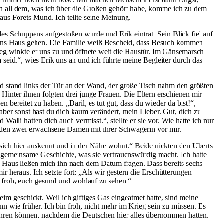
ach all dem, was ich über die Großen gehört habe, komme ich zu dem
 aus Forets Mund. Ich teilte seine Meinung.
des Schuppens aufgestoßen wurde und Erik eintrat. Sein Blick fiel auf
r ins Haus gehen. Die Familie weiß Bescheid, dass Besuch kommen
eg winkte er uns zu und öffnete weit die Haustür. Im Gänsemarsch
a seid.“, wies Erik uns an und ich führte meine Begleiter durch das
rd stand links der Tür an der Wand, der große Tisch nahm den größten
Hinter ihnen folgten drei junge Frauen. Die Eltern erschienen mir
 bereitet zu haben. „Daril, es tut gut, dass du wieder da bist!“,
 aber sonst hast du dich kaum verändert, mein Lieber. Gut, dich zu
alli hatten dich auch vermisst.“, stellte er sie vor. Wie hatte ich nur
nden zwei erwachsene Damen mit ihrer Schwägerin vor mir.
ie sich hier auskennt und in der Nähe wohnt.“ Beide nickten den Uberts
gemeinsame Geschichte, was sie vertrauenswürdig macht. Ich hatte
m Haus ließen mich ihn nach dem Datum fragen. Dass bereits sechs
r heraus. Ich setzte fort: „Als wir gestern die Erschütterungen
o froh, euch gesund und wohlauf zu sehen.“
eim geschickt. Weil ich giftiges Gas eingeatmet hatte, sind meine
nn wie früher. Ich bin froh, nicht mehr im Krieg sein zu müssen. Es
rführen können, nachdem die Deutschen hier alles übernommen hatten.