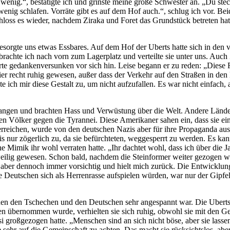
wenig.“, bestätigte ich und grinste meine große Schwester an. „Du stec
nig schlafen. Vorräte gibt es auf dem Hof auch.“, schlug ich vor. Be
schloss es wieder, nachdem Ziraka und Foret das Grundstück betreten h
sorgte uns etwas Essbares. Auf dem Hof der Uberts hatte sich in den v
rachte ich nach vorn zum Lagerplatz und verteilte sie unter uns. Auch 
rte gedankenversunken vor sich hin. Leise begann er zu reden: „Diese Fl
er recht ruhig gewesen, außer dass der Verkehr auf den Straßen in den 
 ich mir diese Gestalt zu, um nicht aufzufallen. Es war nicht einfach, 
fangen und brachten Hass und Verwüstung über die Welt. Andere Lände
ien Völker gegen die Tyrannei. Diese Amerikaner sahen ein, dass sie ein
rreichen, wurde von den deutschen Nazis aber für ihre Propaganda aus
 nur zögerlich zu, da sie befürchteten, weggesperrt zu werden. Es ka
 Mimik ihr wohl verraten hatte. „Ihr dachtet wohl, dass ich über die 
weilig gewesen. Schon bald, nachdem die Steinformer weiter gezogen wa
eb aber dennoch immer vorsichtig und hielt mich zurück. Die Entwicklu
Deutschen sich als Herrenrasse aufspielen würden, war nur der Gipfel. E
wischen den Tschechen und den Deutschen sehr angespannt war. Die Uber
n übernommen wurde, verhielten sie sich ruhig, obwohl sie mit den G
asi großgezogen hatte. „Menschen sind an sich nicht böse, aber sie lasse
hne sehr auf die Gemeinschaft zu achten. Das macht sie rücksichtslos, 