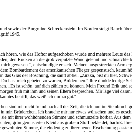
griff 1945.
 ich hören, wie das Hoftor aufgeschoben wurde und mehrere Leute das H
en, den Rücken an die grob verputzte Wand gelehnt und schnarchte leis
mich gewesen.“, entschuldigte er sich. Meinen ausgestreckten Arm ergri
h dem Bombardement der amerikanischen Flieger gespenstisch, kaum hör
n das Gras der Böschung, die sanft abfiel. „Ziraka, bist du hier, Schw
 da. Du hast mich gebeten zu warten, Brüderchen.“ Ihre dunkle ledrige 
sehen. „Es ist schön, auf dich zählen zu können. Mein Freund Erik und 
orgen früh mit ihm und seinen Eltern besprechen. Mir läge viel daran,
ntes betrifft, das weiß ich nur zu gut.“
chen sind mir nicht fremd nach all der Zeit, die ich nun im Steinbruch
 in mir, Brüderchen. Ich brauche mir nur etwas wünschen und es geschie
te sie mit ihrer wohltönenden Stimme und schmunzelte hörbar. Aus dem f
ten, grün gemusterten Kleid aus grobem Stoff bekleidet, barfuß. Ihre 
 gewohnten Stimme, die eindeutig zu ihrer neuen Erscheinung passte und 