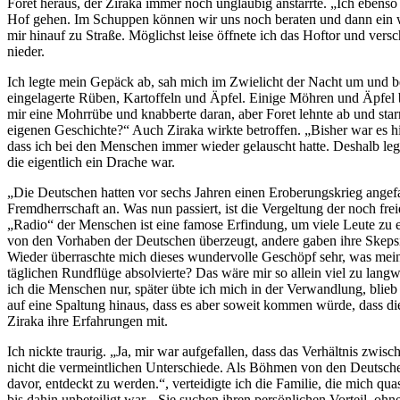
Foret heraus, der Ziraka immer noch ungläubig anstarrte. „Ich ebenso 
Hof gehen. Im Schuppen können wir uns noch beraten und dann ein we
mir hinauf zu Straße. Möglichst leise öffnete ich das Hoftor und ver
nieder.
Ich legte mein Gepäck ab, sah mich im Zwielicht der Nacht um und be
eingelagerte Rüben, Kartoffeln und Äpfel. Einige Möhren und Äpfel b
mir eine Mohrrübe und knabberte daran, aber Foret lehnte ab und star
eigenen Geschichte?“ Auch Ziraka wirkte betroffen. „Bisher war es hi
dass ich bei den Menschen immer wieder gelauscht hatte. Deshalb legte
die eigentlich ein Drache war.
„Die Deutschen hatten vor sechs Jahren einen Eroberungskrieg ange
Fremdherrschaft an. Was nun passiert, ist die Vergeltung der noch fre
„Radio“ der Menschen ist eine famose Erfindung, um viele Leute zu e
von den Vorhaben der Deutschen überzeugt, andere gaben ihre Skepsis
Wieder überraschte mich dieses wundervolle Geschöpf sehr, was meine
täglichen Rundflüge absolvierte? Das wäre mir so allein viel zu lang
ich die Menschen nur, später übte ich mich in der Verwandlung, bli
auf eine Spaltung hinaus, dass es aber soweit kommen würde, dass die 
Ziraka ihre Erfahrungen mit.
Ich nickte traurig. „Ja, mir war aufgefallen, dass das Verhältnis z
nicht die vermeintlichen Unterschiede. Als Böhmen von den Deutsche
davor, entdeckt zu werden.“, verteidigte ich die Familie, die mich qu
bis dahin unbeteiligt war. „Sie suchen ihren persönlichen Vorteil, o