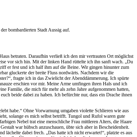
aus betraten. Daraufhin verließ ich den mir vertrauten Ort möglichst
e vor sich hin. Mit der linken Hand rüttelte ich ihn sanft wach. „Du
ff er fest und ich half ihm auf die Beine. Wir gingen hinunter zum
bar gluckerte der breite Fluss nordwärts. Nachdem wir die
ester?“, fragte ich in das Zwielicht der Abenddämmerung. Ich spürte
Schnauze erschien vor mir. Meine Arme umfingen ihren Hals und ich
seine Familie, die mich für mehr als zehn Jahre aufgenommen hatten,
 euch beide dabei zu haben. Ich befürchte nur, dass ein Drache ihnen
 gelebt habe.“ Ohne Vorwarnung umgaben violette Schlieren wie aus
ht, solange es mich selbst betrifft. Tungol und Rufol waren gute
arbigen Nebel trat eine menschliche Frau mittleren Alters, die Haare
Gestalt war hübsch anzuschauen, übte sich aber in Bescheidenheit.
lächelte dabei frech. „Das hatte ich nicht erwartet!“, platzte es aus