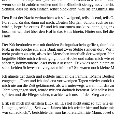
wenn sie nicht zuhören wollen und ihre Blindheit sie aggressiv macht
Schluss, dass sie sich einfach selbst blockieren, weil sie engstirnig
Den Rest der Nacht verbrachten wir schweigend, teils dösend, teils Ge
Foret und Ziraka, dann auf mich. „Guten Morgen. Schön, euch zu se
wird.“, begrüßte er uns. Er und ich umarmten uns kurz, dann ging e
huschten wir drei über den Hof in das Haus hinein. Hinter uns fiel die
Haus.
Der Küchenboden war mit dunklen Steingutkacheln gefliest, durch das
Platz in der Küche ein, eine Bank und zwei Stühle standen dort. Wir 
mehr gealtert zu sein, als es bei Menschen innerhalb der wenigen Jahre
begrüßte Hilde mich erfreut, ging in die Hocke und nahm mich wie eine
sehen.“, kommentierte Josef mein Aussehen. Erik wies nach hinten auf d
seine beiden Schwestern vergessen können? Sie waren noch kleine Mä
Ich atmete tief durch und richtete mich an die Familie. „Meine Beglei
entgegen. „Foret und ich sind erst vor wenigen Tagen wieder zurüc
mich nie um die Zeit gekümmert, als wir unterwegs waren, nur das zu
Jahre vergangen sind, wurde mir erst dadurch bewusst. Mir selbst kam 
spürten und die Flieger sahen, machten wir uns auf den Weg zu euch, 
Erik sah mich mit ernstem Blick an. „Es lief nicht ganz so gut, wie e
Lungen geschädigt. Seit zwei Jahren bin ich wieder hier und habe mic
war schrecklich.“, berichtete der nun fast dreißigjährige Mann. Jos