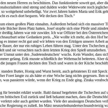
r den neuen Herren zu beschützen. Das funktionierte soweit gut, aber d
onalsozialisten sind streng und dulden weder Widerworte noch jegliches
en so weitgehend unbehelligt. Vor zwei Jahren hatten Maria und Erik g
acht es euch dort bequem. Wir decken den Tisch.“
um einen großen Platz einnahm. Außerdem befand sich ein massiver Tisc
ele Bücher ihren Platz hatten. Josef stopfte sich eine Pfeife und zünde
dreißig Jahren war mir zuwider. Ich war Offizier bei den Österreichern,
m Schnauzbart seine Gedanken preis. „Nie wollte ich mehr, als den Hof
ng es immer recht gut und wir lebten von den Erträgen unserer Arbeit a
 Bauer, der nur ein ruhiges Leben führen mag. Unter den Tschechen gi
lt und sie versuchten nach dem letzten Krieg den Spieß umzudrehen. Wi
er Unmut unter den ‚Sudetendeutschen‘ wuchs. Kein Wunder, dass sich
mmer gelang. Erik musste schließlich der Wehrmacht beitreten. Aber das
d die jungen Frauen deckten den Tisch und waren in der Küche beschäft
 standen Butter, Honig und Wurst bereit, auch gebratenes Ei mit Speck
er Foret langte zu als hätte er eine Woche lang nichts gegessen. Ihm sc
n, was passieren würde, wenn der Krieg zu Ende ging. Ziraka verabschie
 für beendet erklärt wurde. Bald darauf begehrten die Tschechen auf u
em britischen Exil zurück und ließ bekannt machen, dass die Deutschb
rletzt oder auch getötet wurden. Viele der ansässigen Deutschen verl
ische Regierung es zuließ. Im März neunzehnhundertsechsundvierzig wa