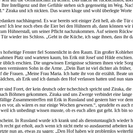
. Ihre Intelligenz und ihre Gefühle stehen sich gegenseitig im Weg. N
 sind.“ Ziraka und ich nickten. Das waren kluge und wohl überlegte Worte
danken nachhängend. Es war bereits seit einiger Zeit hell, als die Tür 
hen! Ich lese noch eben die Eier bei den Hühnern ab, dann können wi
r zum Hühnerstall, um seiner Pflicht nachzukommen. Auf seinem Rückw
 Tür wieder ins Schloss. „Geht in die Küche, ich sage ihnen, dass ihr d
 hofseitige Fenster fiel Sonnenlicht in den Raum. Ein großer Kohlehe
nahmen Platz und warteten kaum, bis Erik mit Josef und Hilde erschien. 
 üblich erschien. Die ungewissen Ereignisse schienen ihnen viele Sorgen
n vermissten Sohn in die Arme. „Dein Bart ist viel dichter als früher,
ie Frauen. „Meine Frau Maria. Ich hatte ihr von dir erzählt. Beate und W
dchen, als Erik und ich damals den Hof verlassen hatten und nun sta
ter sind Foret, der kein deutsch oder tschechisch spricht und Ziraka, d
k nach Böhmen gekommen. Ziraka und uns Zwerge verbindet eine lange 
fällige Zusammentreffen mit Erik in Russland und gestern hier vor de
es vor, als wären es nur einige Wochen gewesen.“, sprudelte es auch mi
weil ich unbedingt wissen musste, ob es euch allen gut geht. Ich bin s
s scheint. In Russland wurde ich krank und als dienstuntauglich wieder h
h recht gut erholt, auch wenn ich nicht mehr so ausdauernd arbeiten ka
ef setzte nun an, etwas zu sagen: „Den Hof haben wir problemlos weite