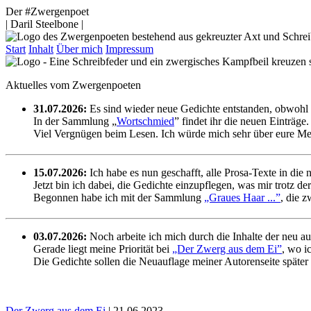
Der #Zwergenpoet
| Daril Steelbone |
Start
Inhalt
Über mich
Impressum
Aktuelles vom Zwergenpoeten
31.07.2026:
Es sind wieder neue Gedichte entstanden, obwohl s
In der Sammlung „
Wortschmied
” findet ihr die neuen Einträge.
Viel Vergnügen beim Lesen. Ich würde mich sehr über eure Me
15.07.2026:
Ich habe es nun geschafft, alle Prosa-Texte in die 
Jetzt bin ich dabei, die Gedichte einzupflegen, was mir trotz der
Begonnen habe ich mit der Sammlung
„Graues Haar ...”
, die 
03.07.2026:
Noch arbeite ich mich durch die Inhalte der neu a
Gerade liegt meine Priorität bei
„Der Zwerg aus dem Ei”
, wo i
Die Gedichte sollen die Neuauflage meiner Autorenseite später
Der Zwerg aus dem Ei
| 21.06.2023