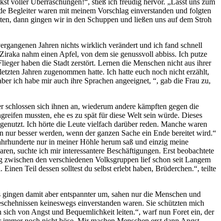
kst voller Überraschungen!“, stieß ich freudig hervor. „Lasst uns zum
ide Begleiter waren mit meinem Vorschlag einverstanden und folgten
atten, dann gingen wir in den Schuppen und ließen uns auf dem Stroh
ergangenen Jahren nichts wirklich verändert und ich fand schnell
Ziraka nahm einen Apfel, von dem sie genussvoll abbiss. Ich putze
ieger haben die Stadt zerstört. Lernen die Menschen nicht aus ihrer
letzten Jahren zugenommen hatte. Ich hatte euch noch nicht erzählt,
aber ich habe mir auch ihre Sprachen angeeignet, “, gab die Frau zu,
r schlossen sich ihnen an, wiederum andere kämpften gegen die
greifen mussten, ehe es zu spät für diese Welt sein würde. Dieses
genutzt. Ich hörte die Leute vielfach darüber reden. Manche waren
nn nur besser werden, wenn der ganzen Sache ein Ende bereitet wird.“
Jahrhunderte nur in meiner Höhle herum saß und einzig meine
ren, suchte ich mir interessantere Beschäftigungen. Erst beobachtete
ng zwischen den verschiedenen Volksgruppen lief schon seit Langem
inen Teil dessen solltest du selbst erlebt haben, Brüderchen.“, teilte
ts gingen damit aber entspannter um, sahen nur die Menschen und
eschehnissen keineswegs einverstanden waren. Sie schützten mich
n sich von Angst und Bequemlichkeit leiten.“, warf nun Foret ein, der
aber immer noch nicht böse. Mir machen Menschen erst dann Angst,