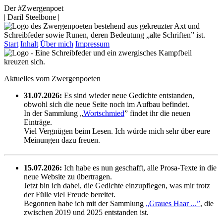
Der #Zwergenpoet
| Daril Steelbone |
Start
Inhalt
Über mich
Impressum
Aktuelles vom Zwergenpoeten
31.07.2026:
Es sind wieder neue Gedichte entstanden,
obwohl sich die neue Seite noch im Aufbau befindet.
In der Sammlung „
Wortschmied
” findet ihr die neuen
Einträge.
Viel Vergnügen beim Lesen. Ich würde mich sehr über eure
Meinungen dazu freuen.
15.07.2026:
Ich habe es nun geschafft, alle Prosa-Texte in die
neue Website zu übertragen.
Jetzt bin ich dabei, die Gedichte einzupflegen, was mir trotz
der Fülle viel Freude bereitet.
Begonnen habe ich mit der Sammlung
„Graues Haar ...”
, die
zwischen 2019 und 2025 entstanden ist.