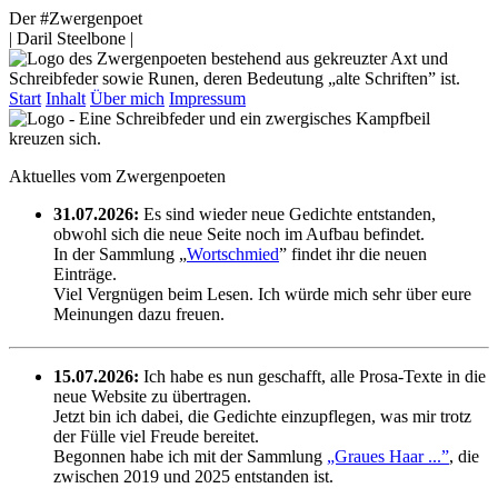
Der #Zwergenpoet
| Daril Steelbone |
Start
Inhalt
Über mich
Impressum
Aktuelles vom Zwergenpoeten
31.07.2026:
Es sind wieder neue Gedichte entstanden,
obwohl sich die neue Seite noch im Aufbau befindet.
In der Sammlung „
Wortschmied
” findet ihr die neuen
Einträge.
Viel Vergnügen beim Lesen. Ich würde mich sehr über eure
Meinungen dazu freuen.
15.07.2026:
Ich habe es nun geschafft, alle Prosa-Texte in die
neue Website zu übertragen.
Jetzt bin ich dabei, die Gedichte einzupflegen, was mir trotz
der Fülle viel Freude bereitet.
Begonnen habe ich mit der Sammlung
„Graues Haar ...”
, die
zwischen 2019 und 2025 entstanden ist.