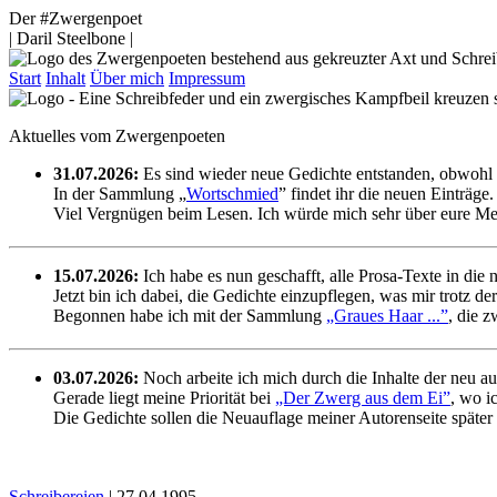
Der #Zwergenpoet
| Daril Steelbone |
Start
Inhalt
Über mich
Impressum
Aktuelles vom Zwergenpoeten
31.07.2026:
Es sind wieder neue Gedichte entstanden, obwohl s
In der Sammlung „
Wortschmied
” findet ihr die neuen Einträge.
Viel Vergnügen beim Lesen. Ich würde mich sehr über eure Me
15.07.2026:
Ich habe es nun geschafft, alle Prosa-Texte in die 
Jetzt bin ich dabei, die Gedichte einzupflegen, was mir trotz der
Begonnen habe ich mit der Sammlung
„Graues Haar ...”
, die 
03.07.2026:
Noch arbeite ich mich durch die Inhalte der neu a
Gerade liegt meine Priorität bei
„Der Zwerg aus dem Ei”
, wo i
Die Gedichte sollen die Neuauflage meiner Autorenseite später
Schreibereien
| 27.04.1995