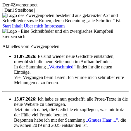
Der #Zwergenpoet
| Daril Steelbone |
Start
Inhalt
Über mich
Impressum
Aktuelles vom Zwergenpoeten
31.07.2026:
Es sind wieder neue Gedichte entstanden,
obwohl sich die neue Seite noch im Aufbau befindet.
In der Sammlung „
Wortschmied
” findet ihr die neuen
Einträge.
Viel Vergnügen beim Lesen. Ich würde mich sehr über eure
Meinungen dazu freuen.
15.07.2026:
Ich habe es nun geschafft, alle Prosa-Texte in die
neue Website zu übertragen.
Jetzt bin ich dabei, die Gedichte einzupflegen, was mir trotz
der Fülle viel Freude bereitet.
Begonnen habe ich mit der Sammlung
„Graues Haar ...”
, die
zwischen 2019 und 2025 entstanden ist.