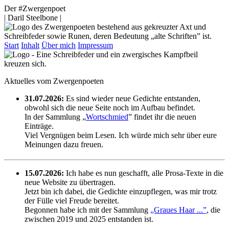
Der #Zwergenpoet
| Daril Steelbone |
Start
Inhalt
Über mich
Impressum
Aktuelles vom Zwergenpoeten
31.07.2026:
Es sind wieder neue Gedichte entstanden,
obwohl sich die neue Seite noch im Aufbau befindet.
In der Sammlung „
Wortschmied
” findet ihr die neuen
Einträge.
Viel Vergnügen beim Lesen. Ich würde mich sehr über eure
Meinungen dazu freuen.
15.07.2026:
Ich habe es nun geschafft, alle Prosa-Texte in die
neue Website zu übertragen.
Jetzt bin ich dabei, die Gedichte einzupflegen, was mir trotz
der Fülle viel Freude bereitet.
Begonnen habe ich mit der Sammlung
„Graues Haar ...”
, die
zwischen 2019 und 2025 entstanden ist.