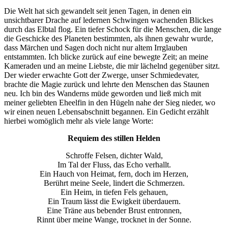
Die Welt hat sich gewandelt seit jenen Tagen, in denen ein
unsichtbarer Drache auf ledernen Schwingen wachenden Blickes
durch das Elbtal flog. Ein tiefer Schock für die Menschen, die lange
die Geschicke des Planeten bestimmten, als ihnen gewahr wurde,
dass Märchen und Sagen doch nicht nur altem Irrglauben
entstammten. Ich blicke zurück auf eine bewegte Zeit; an meine
Kameraden und an meine Liebste, die mir lächelnd gegenüber sitzt.
Der wieder erwachte Gott der Zwerge, unser Schmiedevater,
brachte die Magie zurück und lehrte den Menschen das Staunen
neu. Ich bin des Wanderns müde geworden und ließ mich mit
meiner geliebten Eheelfin in den Hügeln nahe der Sieg nieder, wo
wir einen neuen Lebensabschnitt begannen. Ein Gedicht erzählt
hierbei womöglich mehr als viele lange Worte:
Requiem des stillen Helden
Schroffe Felsen, dichter Wald,
Im Tal der Fluss, das Echo verhallt.
Ein Hauch von Heimat, fern, doch im Herzen,
Berührt meine Seele, lindert die Schmerzen.
Ein Heim, in tiefen Fels gehauen,
Ein Traum lässt die Ewigkeit überdauern.
Eine Träne aus bebender Brust entronnen,
Rinnt über meine Wange, trocknet in der Sonne.