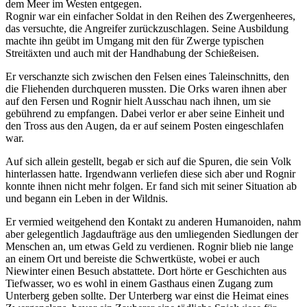
dem Meer im Westen entgegen.
Rognir war ein einfacher Soldat in den Reihen des Zwergenheeres,
das versuchte, die Angreifer zurückzuschlagen. Seine Ausbildung
machte ihn geübt im Umgang mit den für Zwerge typischen
Streitäxten und auch mit der Handhabung der Schießeisen.
Er verschanzte sich zwischen den Felsen eines Taleinschnitts, den
die Fliehenden durchqueren mussten. Die Orks waren ihnen aber
auf den Fersen und Rognir hielt Ausschau nach ihnen, um sie
gebührend zu empfangen. Dabei verlor er aber seine Einheit und
den Tross aus den Augen, da er auf seinem Posten eingeschlafen
war.
Auf sich allein gestellt, begab er sich auf die Spuren, die sein Volk
hinterlassen hatte. Irgendwann verliefen diese sich aber und Rognir
konnte ihnen nicht mehr folgen. Er fand sich mit seiner Situation ab
und begann ein Leben in der Wildnis.
Er vermied weitgehend den Kontakt zu anderen Humanoiden, nahm
aber gelegentlich Jagdaufträge aus den umliegenden Siedlungen der
Menschen an, um etwas Geld zu verdienen. Rognir blieb nie lange
an einem Ort und bereiste die Schwertküste, wobei er auch
Niewinter einen Besuch abstattete. Dort hörte er Geschichten aus
Tiefwasser, wo es wohl in einem Gasthaus einen Zugang zum
Unterberg geben sollte. Der Unterberg war einst die Heimat eines