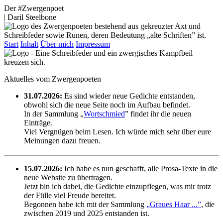
Der #Zwergenpoet
| Daril Steelbone |
Start
Inhalt
Über mich
Impressum
Aktuelles vom Zwergenpoeten
31.07.2026:
Es sind wieder neue Gedichte entstanden,
obwohl sich die neue Seite noch im Aufbau befindet.
In der Sammlung „
Wortschmied
” findet ihr die neuen
Einträge.
Viel Vergnügen beim Lesen. Ich würde mich sehr über eure
Meinungen dazu freuen.
15.07.2026:
Ich habe es nun geschafft, alle Prosa-Texte in die
neue Website zu übertragen.
Jetzt bin ich dabei, die Gedichte einzupflegen, was mir trotz
der Fülle viel Freude bereitet.
Begonnen habe ich mit der Sammlung
„Graues Haar ...”
, die
zwischen 2019 und 2025 entstanden ist.