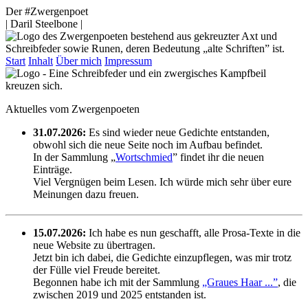
Der #Zwergenpoet
| Daril Steelbone |
Start
Inhalt
Über mich
Impressum
Aktuelles vom Zwergenpoeten
31.07.2026:
Es sind wieder neue Gedichte entstanden,
obwohl sich die neue Seite noch im Aufbau befindet.
In der Sammlung „
Wortschmied
” findet ihr die neuen
Einträge.
Viel Vergnügen beim Lesen. Ich würde mich sehr über eure
Meinungen dazu freuen.
15.07.2026:
Ich habe es nun geschafft, alle Prosa-Texte in die
neue Website zu übertragen.
Jetzt bin ich dabei, die Gedichte einzupflegen, was mir trotz
der Fülle viel Freude bereitet.
Begonnen habe ich mit der Sammlung
„Graues Haar ...”
, die
zwischen 2019 und 2025 entstanden ist.