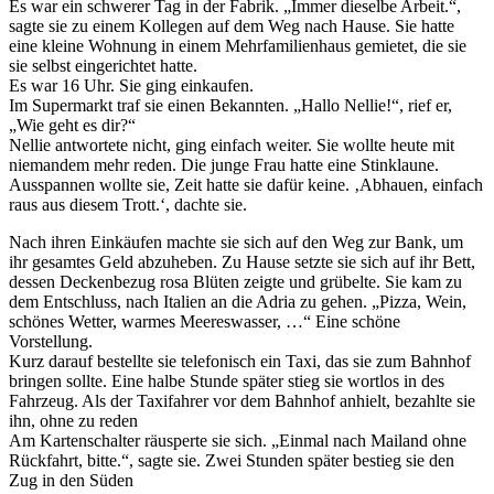
Es war ein schwerer Tag in der Fabrik. „Immer dieselbe Arbeit.“,
sagte sie zu einem Kollegen auf dem Weg nach Hause. Sie hatte
eine kleine Wohnung in einem Mehrfamilienhaus gemietet, die sie
sie selbst eingerichtet hatte.
Es war 16 Uhr. Sie ging einkaufen.
Im Supermarkt traf sie einen Bekannten. „Hallo Nellie!“, rief er,
„Wie geht es dir?“
Nellie antwortete nicht, ging einfach weiter. Sie wollte heute mit
niemandem mehr reden. Die junge Frau hatte eine Stinklaune.
Ausspannen wollte sie, Zeit hatte sie dafür keine. ‚Abhauen, einfach
raus aus diesem Trott.‘, dachte sie.
Nach ihren Einkäufen machte sie sich auf den Weg zur Bank, um
ihr gesamtes Geld abzuheben. Zu Hause setzte sie sich auf ihr Bett,
dessen Deckenbezug rosa Blüten zeigte und grübelte. Sie kam zu
dem Entschluss, nach Italien an die Adria zu gehen. „Pizza, Wein,
schönes Wetter, warmes Meereswasser, …“ Eine schöne
Vorstellung.
Kurz darauf bestellte sie telefonisch ein Taxi, das sie zum Bahnhof
bringen sollte. Eine halbe Stunde später stieg sie wortlos in des
Fahrzeug. Als der Taxifahrer vor dem Bahnhof anhielt, bezahlte sie
ihn, ohne zu reden
Am Kartenschalter räusperte sie sich. „Einmal nach Mailand ohne
Rückfahrt, bitte.“, sagte sie. Zwei Stunden später bestieg sie den
Zug in den Süden