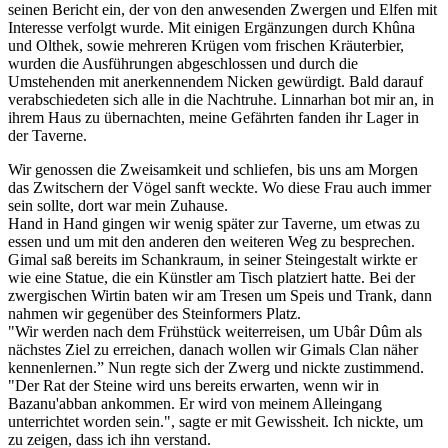
seinen Bericht ein, der von den anwesenden Zwergen und Elfen mit
Interesse verfolgt wurde. Mit einigen Ergänzungen durch Khûna
und Olthek, sowie mehreren Krügen vom frischen Kräuterbier,
wurden die Ausführungen abgeschlossen und durch die
Umstehenden mit anerkennendem Nicken gewürdigt. Bald darauf
verabschiedeten sich alle in die Nachtruhe. Linnarhan bot mir an, in
ihrem Haus zu übernachten, meine Gefährten fanden ihr Lager in
der Taverne.
Wir genossen die Zweisamkeit und schliefen, bis uns am Morgen
das Zwitschern der Vögel sanft weckte. Wo diese Frau auch immer
sein sollte, dort war mein Zuhause.
Hand in Hand gingen wir wenig später zur Taverne, um etwas zu
essen und um mit den anderen den weiteren Weg zu besprechen.
Gimal saß bereits im Schankraum, in seiner Steingestalt wirkte er
wie eine Statue, die ein Künstler am Tisch platziert hatte. Bei der
zwergischen Wirtin baten wir am Tresen um Speis und Trank, dann
nahmen wir gegenüber des Steinformers Platz.
"Wir werden nach dem Frühstück weiterreisen, um Ubâr Dûm als
nächstes Ziel zu erreichen, danach wollen wir Gimals Clan näher
kennenlernen.” Nun regte sich der Zwerg und nickte zustimmend.
"Der Rat der Steine wird uns bereits erwarten, wenn wir in
Bazanu'abban ankommen. Er wird von meinem Alleingang
unterrichtet worden sein.", sagte er mit Gewissheit. Ich nickte, um
zu zeigen, dass ich ihn verstand.