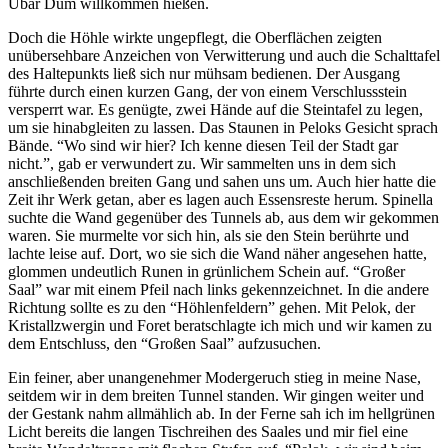
Ubâr Dûm willkommen hießen.
Doch die Höhle wirkte ungepflegt, die Oberflächen zeigten
unübersehbare Anzeichen von Verwitterung und auch die Schalttafel
des Haltepunkts ließ sich nur mühsam bedienen. Der Ausgang
führte durch einen kurzen Gang, der von einem Verschlussstein
versperrt war. Es genügte, zwei Hände auf die Steintafel zu legen,
um sie hinabgleiten zu lassen. Das Staunen in Peloks Gesicht sprach
Bände. “Wo sind wir hier? Ich kenne diesen Teil der Stadt gar
nicht.”, gab er verwundert zu. Wir sammelten uns in dem sich
anschließenden breiten Gang und sahen uns um. Auch hier hatte die
Zeit ihr Werk getan, aber es lagen auch Essensreste herum. Spinella
suchte die Wand gegenüber des Tunnels ab, aus dem wir gekommen
waren. Sie murmelte vor sich hin, als sie den Stein berührte und
lachte leise auf. Dort, wo sie sich die Wand näher angesehen hatte,
glommen undeutlich Runen in grünlichem Schein auf. “Großer
Saal” war mit einem Pfeil nach links gekennzeichnet. In die andere
Richtung sollte es zu den “Höhlenfeldern” gehen. Mit Pelok, der
Kristallzwergin und Foret beratschlagte ich mich und wir kamen zu
dem Entschluss, den “Großen Saal” aufzusuchen.
Ein feiner, aber unangenehmer Modergeruch stieg in meine Nase,
seitdem wir in dem breiten Tunnel standen. Wir gingen weiter und
der Gestank nahm allmählich ab. In der Ferne sah ich im hellgrünen
Licht bereits die langen Tischreihen des Saales und mir fiel eine