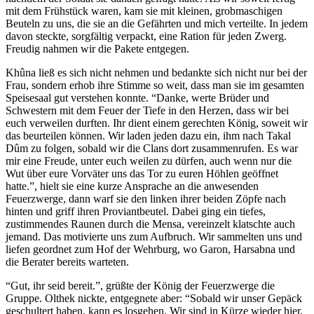
mit dem Frühstück waren, kam sie mit kleinen, grobmaschigen
Beuteln zu uns, die sie an die Gefährten und mich verteilte. In jedem
davon steckte, sorgfältig verpackt, eine Ration für jeden Zwerg.
Freudig nahmen wir die Pakete entgegen.
Khûna ließ es sich nicht nehmen und bedankte sich nicht nur bei der
Frau, sondern erhob ihre Stimme so weit, dass man sie im gesamten
Speisesaal gut verstehen konnte. “Danke, werte Brüder und
Schwestern mit dem Feuer der Tiefe in den Herzen, dass wir bei
euch verweilen durften. Ihr dient einem gerechten König, soweit wir
das beurteilen können. Wir laden jeden dazu ein, ihm nach Takal
Dûm zu folgen, sobald wir die Clans dort zusammenrufen. Es war
mir eine Freude, unter euch weilen zu dürfen, auch wenn nur die
Wut über eure Vorväter uns das Tor zu euren Höhlen geöffnet
hatte.”, hielt sie eine kurze Ansprache an die anwesenden
Feuerzwerge, dann warf sie den linken ihrer beiden Zöpfe nach
hinten und griff ihren Proviantbeutel. Dabei ging ein tiefes,
zustimmendes Raunen durch die Mensa, vereinzelt klatschte auch
jemand. Das motivierte uns zum Aufbruch. Wir sammelten uns und
liefen geordnet zum Hof der Wehrburg, wo Garon, Harsabna und
die Berater bereits warteten.
“Gut, ihr seid bereit.”, grüßte der König der Feuerzwerge die
Gruppe. Olthek nickte, entgegnete aber: “Sobald wir unser Gepäck
geschultert haben, kann es losgehen. Wir sind in Kürze wieder hier,