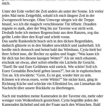
mich.
Unter der Erde verlief die Zeit anders als unter der Sonne. Ich verlor
jedes Mal mein Zeitgefühl, sobald ich mich längere Zeit in der
Zwergenwelt bewegte. Ohne Umwege stiegen wir die Treppe
hinauf, wo ich die magisch verschlossene Tür öffnete. Draußen
regnete es stark, aber der Weg bis zur Taverne war nicht weit.
Deshalb holte ich meinen Regenschutz aus dem Ranzen, zog das
geölte Leder über den Kopf und schritt voran.
Das sanfte Rankenlicht brach sich in den dicken Regenfäden,
dadurch glitzerte es in den Straßen unwirklich und zauberhaft. Ich
beeilte mich dennoch und betrat bald das Wirtshaus. Cyria hielt bei
ihrer Arbeit inne, die Becher zu spülen und fragte: “Was kann ich
für dich tun bei diesem lausigen Wetter?” Als sie mich erkannte,
erschrak sie etwas, aber sofort erhellte ein Lächeln ihr Gesicht.
“Daril! Ihr und Eure Gefährten seid zurück. Wie schön! Soll ich
Eurer Gemahlin Bescheid geben lassen?”, bot sie in euphorischem
Ton an. Ich erwiderte: “Gern. Es ist gut, wieder hier zu sein.
Können wir etwas essen, werte Wirtin?” Sie nickte kurz, ging in
Richtung Küche und schickte ein Elfenkind los, um Linnarhan die
Nachricht über unsere Rückkehr zu überbringen.
Nach mir trudelten meine Kameraden in der Taverne ein, mehr oder
weniger vom Wolkenbruch gezeichnet. Cyria begrüßte jeden der
Kameraden lächelnd und mit der Frage nach den Wünschen. Bald