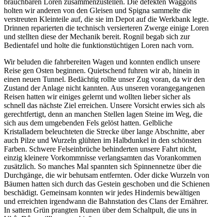
brauchbaren Loren zusammenzustellen. Die defekten Waggons
holten wir anderen von den Gleisen und Spigna sammelte die
verstreuten Kleinteile auf, die sie im Depot auf die Werkbank legte.
Drinnen reparierten die technisch versierteren Zwerge einige Loren
und stellten diese der Mechanik bereit. Rognil begab sich zur
Bedientafel und holte die funktionstüchtigen Loren nach vorn.
Wir beluden die fahrbereiten Wagen und konnten endlich unsere
Reise gen Osten beginnen. Quietschend fuhren wir ab, hinein in
einen neuen Tunnel. Bedächtig rollte unser Zug voran, da wir den
Zustand der Anlage nicht kannten. Aus unseren vorangegangenen
Reisen hatten wir einiges gelernt und wollten lieber sicher als
schnell das nächste Ziel erreichen. Unsere Vorsicht erwies sich als
gerechtfertigt, denn an manchen Stellen lagen Steine im Weg, die
sich aus dem umgebenden Fels gelöst hatten. Gelbliche
Kristalladern beleuchteten die Strecke über lange Abschnitte, aber
auch Pilze und Wurzeln glühten im Halbdunkel in den schönsten
Farben. Schwere Felseinbrüche behinderten unsere Fahrt nicht,
einzig kleinere Vorkommnisse verlangsamten das Vorankommen
zusätzlich. So manches Mal spannten sich Spinnennetze über die
Durchgänge, die wir behutsam entfernten. Oder dicke Wurzeln von
Bäumen hatten sich durch das Gestein geschoben und die Schienen
beschädigt. Gemeinsam konnten wir jedes Hindernis bewältigen
und erreichten irgendwann die Bahnstation des Clans der Ernährer.
In sattem Grün prangten Runen über dem Schaltpult, die uns in