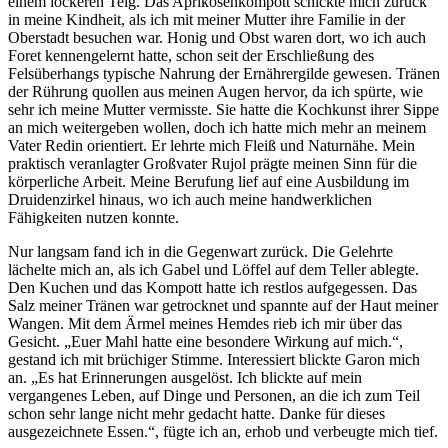
einem lockeren Teig. Das Aprikosenkompott schickte mich zurück
in meine Kindheit, als ich mit meiner Mutter ihre Familie in der
Oberstadt besuchen war. Honig und Obst waren dort, wo ich auch
Foret kennengelernt hatte, schon seit der Erschließung des
Felsüberhangs typische Nahrung der Ernährergilde gewesen. Tränen
der Rührung quollen aus meinen Augen hervor, da ich spürte, wie
sehr ich meine Mutter vermisste. Sie hatte die Kochkunst ihrer Sippe
an mich weitergeben wollen, doch ich hatte mich mehr an meinem
Vater Redin orientiert. Er lehrte mich Fleiß und Naturnähe. Mein
praktisch veranlagter Großvater Rujol prägte meinen Sinn für die
körperliche Arbeit. Meine Berufung lief auf eine Ausbildung im
Druidenzirkel hinaus, wo ich auch meine handwerklichen
Fähigkeiten nutzen konnte.
Nur langsam fand ich in die Gegenwart zurück. Die Gelehrte
lächelte mich an, als ich Gabel und Löffel auf dem Teller ablegte.
Den Kuchen und das Kompott hatte ich restlos aufgegessen. Das
Salz meiner Tränen war getrocknet und spannte auf der Haut meiner
Wangen. Mit dem Ärmel meines Hemdes rieb ich mir über das
Gesicht. „Euer Mahl hatte eine besondere Wirkung auf mich.“,
gestand ich mit brüchiger Stimme. Interessiert blickte Garon mich
an. „Es hat Erinnerungen ausgelöst. Ich blickte auf mein
vergangenes Leben, auf Dinge und Personen, an die ich zum Teil
schon sehr lange nicht mehr gedacht hatte. Danke für dieses
ausgezeichnete Essen.“, fügte ich an, erhob und verbeugte mich tief.