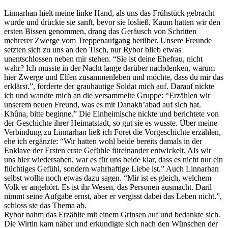
Linnarhan hielt meine linke Hand, als uns das Frühstück gebracht
wurde und drückte sie sanft, bevor sie losließ. Kaum hatten wir den
ersten Bissen genommen, drang das Geräusch von Schritten
mehrerer Zwerge vom Treppenaufgang herüber. Unsere Freunde
setzten sich zu uns an den Tisch, nur Rybor blieb etwas
unentschlossen neben mir stehen. “Sie ist deine Ehefrau, nicht
wahr? Ich musste in der Nacht lange darüber nachdenken, warum
hier Zwerge und Elfen zusammenleben und möchte, dass du mir das
erklärst.”, forderte der grauhäutige Soldat mich auf. Darauf nickte
ich und wandte mich an die versammelte Gruppe: “Erzählen wir
unserem neuen Freund, was es mit Danakh’abad auf sich hat.
Khûna, bitte beginne.” Die Einheimische nickte und berichtete von
der Geschichte ihrer Heimatstadt, so gut sie es wusste. Über meine
Verbindung zu Linnarhan ließ ich Foret die Vorgeschichte erzählen,
ehe ich ergänzte: “Wir hatten wohl beide bereits damals in der
Enklave der Ersten erste Gefühle füreinander entwickelt. Als wir
uns hier wiedersahen, war es für uns beide klar, dass es nicht nur ein
flüchtiges Gefühl, sondern wahrhaftige Liebe ist.” Auch Linnarhan
selbst wollte noch etwas dazu sagen. “Mir ist es gleich, welchem
Volk er angehört. Es ist ihr Wesen, das Personen ausmacht. Daril
nimmt seine Aufgabe ernst, aber er vergisst dabei das Leben nicht.”,
schloss sie das Thema ab.
Rybor nahm das Erzählte mit einem Grinsen auf und bedankte sich.
Die Wirtin kam näher und erkundigte sich nach den Wünschen der