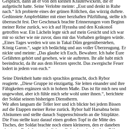
Gespräch, dann aß er von den kleinen Kräuterwickeln, die er
aufgetischt hatte. Seine Verlobte meinte: „Esst und denkt in Ruhe
nach.“ Ich probierte eines der grünen Röllchen, das würzig duftete.
Gedünstete Ampferblätter mit einer herzhaften Pilzfüllung, stellte ich
überrascht fest. Der Geschmack brachte Erinnerungen vom Beginn
meiner Reise zurück, wo ich auf Hyrasha und den Krakonoš
getroffen war. Ein Lächeln legte sich auf mein Gesicht und ich war
mir so sicher wie nie zuvor, dass mir das Vorhaben gelingen würde.
„Eines Tages werden wir uns in Takal Dûm gegenüberstehen,
König Garon.“, sagte ich bedächtig und aus voller Überzeugung. Er
nickte und meinte: „Das glaube ich Euch, Bewahrer. Ich habe Eure
Gefährten gehört und gesehen, wie sie auftreten. Ihr alle habt mich
beeindruckt, da ihr aus dem Herzen sprecht. Das zwergische Feuer
lodert in jedem von euch.“
Seine Direktheit hatte mich sprachlos gemacht, doch Rybor
reagierte. „Diese Gruppe ist einzigartig. Sie leiten einander und ihre
Fähigkeiten ergänzen sich in hohem Maße. Das ist für mich neu und
ungewohnt, aber ich fühle mich sehr wohl unter ihnen.“, berichtete
der Soldat seinem bisherigen Dienstherrn.
Wir aßen langsam die Teller leer und ich blickte bei jedem Bissen
auf die Etappen meiner Reise zurück. Rybor half Harsabna beim
Abräumen und stellte danach Suppenschüsseln an die Sitzplätze.
Die Frau stellte kurz darauf einen großen Topf in die Mitte des
Tisches, der Soldat brachte noch einen kleineren, den er daneben