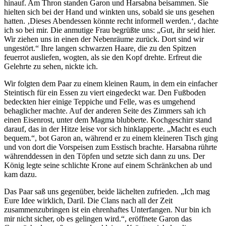
hinauf. Am Thron standen Garon und Harsabna beisammen. Sie
hielten sich bei der Hand und winkten uns, sobald sie uns gesehen
hatten. ‚Dieses Abendessen könnte recht informell werden.‘, dachte
ich so bei mir. Die anmutige Frau begrüßte uns: „Gut, ihr seid hier.
Wir ziehen uns in einen der Nebenräume zurück. Dort sind wir
ungestört.“ Ihre langen schwarzen Haare, die zu den Spitzen
feuerrot ausliefen, wogten, als sie den Kopf drehte. Erfreut die
Gelehrte zu sehen, nickte ich.
Wir folgten dem Paar zu einem kleinen Raum, in dem ein einfacher
Steintisch für ein Essen zu viert eingedeckt war. Den Fußboden
bedeckten hier einige Teppiche und Felle, was es umgehend
behaglicher machte. Auf der anderen Seite des Zimmers sah ich
einen Eisenrost, unter dem Magma blubberte. Kochgeschirr stand
darauf, das in der Hitze leise vor sich hinklapperte. „Macht es euch
bequem.“, bot Garon an, während er zu einem kleineren Tisch ging
und von dort die Vorspeisen zum Esstisch brachte. Harsabna rührte
währenddessen in den Töpfen und setzte sich dann zu uns. Der
König legte seine schlichte Krone auf einem Schränkchen ab und
kam dazu.
Das Paar saß uns gegenüber, beide lächelten zufrieden. „Ich mag
Eure Idee wirklich, Daril. Die Clans nach all der Zeit
zusammenzubringen ist ein ehrenhaftes Unterfangen. Nur bin ich
mir nicht sicher, ob es gelingen wird.“, eröffnete Garon das