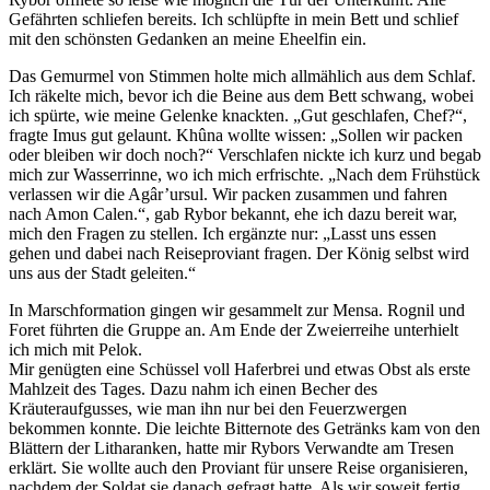
Gefährten schliefen bereits. Ich schlüpfte in mein Bett und schlief
mit den schönsten Gedanken an meine Eheelfin ein.
Das Gemurmel von Stimmen holte mich allmählich aus dem Schlaf.
Ich räkelte mich, bevor ich die Beine aus dem Bett schwang, wobei
ich spürte, wie meine Gelenke knackten. „Gut geschlafen, Chef?“,
fragte Imus gut gelaunt. Khûna wollte wissen: „Sollen wir packen
oder bleiben wir doch noch?“ Verschlafen nickte ich kurz und begab
mich zur Wasserrinne, wo ich mich erfrischte. „Nach dem Frühstück
verlassen wir die Agâr’ursul. Wir packen zusammen und fahren
nach Amon Calen.“, gab Rybor bekannt, ehe ich dazu bereit war,
mich den Fragen zu stellen. Ich ergänzte nur: „Lasst uns essen
gehen und dabei nach Reiseproviant fragen. Der König selbst wird
uns aus der Stadt geleiten.“
In Marschformation gingen wir gesammelt zur Mensa. Rognil und
Foret führten die Gruppe an. Am Ende der Zweierreihe unterhielt
ich mich mit Pelok.
Mir genügten eine Schüssel voll Haferbrei und etwas Obst als erste
Mahlzeit des Tages. Dazu nahm ich einen Becher des
Kräuteraufgusses, wie man ihn nur bei den Feuerzwergen
bekommen konnte. Die leichte Bitternote des Getränks kam von den
Blättern der Litharanken, hatte mir Rybors Verwandte am Tresen
erklärt. Sie wollte auch den Proviant für unsere Reise organisieren,
nachdem der Soldat sie danach gefragt hatte. Als wir soweit fertig