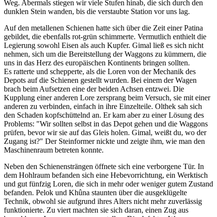
Weg. Abermals stiegen wir viele Stufen hinab, die sich durch den
dunklen Stein wanden, bis die verstaubte Station vor uns lag.
Auf den metallenen Schienen hatte sich über die Zeit einer Patina
gebildet, die ebenfalls rot-grün schimmerte. Vermutlich enthielt die
Legierung sowohl Eisen als auch Kupfer. Gimal ließ es sich nicht
nehmen, sich um die Bereitstellung der Waggons zu kümmern, die
uns in das Herz des europäischen Kontinents bringen sollten.
Es ratterte und schepperte, als die Loren von der Mechanik des
Depots auf die Schienen gestellt wurden. Bei einem der Wagen
brach beim Aufsetzen eine der beiden Achsen entzwei. Die
Kupplung einer anderen Lore zersprang beim Versuch, sie mit einer
anderen zu verbinden, einfach in ihre Einzelteile. Olthek sah sich
den Schaden kopfschüttelnd an. Er kam aber zu einer Lösung des
Problems: "Wir sollten selbst in das Depot gehen und die Waggons
prüfen, bevor wir sie auf das Gleis holen. Gimal, weißt du, wo der
Zugang ist?" Der Steinformer nickte und zeigte ihm, wie man den
Maschinenraum betreten konnte.
Neben den Schienensträngen öffnete sich eine verborgene Tür. In
dem Hohlraum befanden sich eine Hebevorrichtung, ein Werktisch
und gut fünfzig Loren, die sich in mehr oder weniger gutem Zustand
befanden. Pelok und Khûna staunten über die ausgeklügelte
Technik, obwohl sie aufgrund ihres Alters nicht mehr zuverlässig
funktionierte. Zu viert machten sie sich daran, einen Zug aus