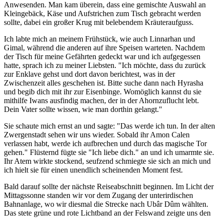
Anwesenden. Man kam überein, dass eine gemischte Auswahl an
Kleingebäck, Käse und Aufstrichen zum Tisch gebracht werden
sollte, dabei ein großer Krug mit belebendem Kräuteraufguss.
Ich labte mich an meinem Frühstück, wie auch Linnarhan und
Gimal, während die anderen auf ihre Speisen warteten. Nachdem
der Tisch für meine Gefährten gedeckt war und ich aufgegessen
hatte, sprach ich zu meiner Liebsten. "Ich möchte, dass du zurück
zur Enklave gehst und dort davon berichtest, was in der
Zwischenzeit alles geschehen ist. Bitte suche dann nach Hyrasha
und begib dich mit ihr zur Eisenbinge. Womöglich kannst du sie
mithilfe Iwans ausfindig machen, der in der Ahornzuflucht lebt.
Dein Vater sollte wissen, wie man dorthin gelangt."
Sie schaute mich ernst an und sagte: "Das werde ich tun. In der alten
Zwergenstadt sehen wir uns wieder. Sobald ihr Amon Calen
verlassen habt, werde ich aufbrechen und durch das magische Tor
gehen." Flüsternd fügte sie "Ich liebe dich." an und ich umarmte sie.
Ihr Atem wirkte stockend, seufzend schmiegte sie sich an mich und
ich hielt sie für einen unendlich scheinenden Moment fest.
Bald darauf sollte der nächste Reiseabschnitt beginnen. Im Licht der
Mittagssonne standen wir vor dem Zugang der unterirdischen
Bahnanlage, wo wir diesmal die Strecke nach Ubâr Dûm wählten.
Das stete grüne und rote Lichtband an der Felswand zeigte uns den