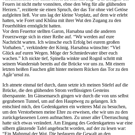
Feuers ist nicht mehr vonnöten, ebne den Weg für alle glühenden
Herzen.”, rezitierte sie einen Spruch, der das Tor ohne viel Getöse
aufgleiten ließ. Vor uns lag der kleine Vorplatz, auf dem wir erlebt
hatten, wie Foret und Khûna mit ihrer Wut den Zugang zu den
Feuerhöhlen ermöglicht hatten.
Vor dem Feuertor stellten Garon, Harsabna und die anderen
Feuerzwerge sich in einer Reihe auf. “Wir werden auf eure
Nachricht warten. Ich wünsche euch Erfolg bei eurem großen
Vorhaben.”, verkündete der König. Harsabna wünschte: “Viel
Glück auf euren Wegen. Möge der Schmiedevater über euch
wachen.” Ich nickte tief, Spinella winkte und Rognil schritt mit
seinem Wanderstab bereits auf die Brücke vor uns zu. Mit einem
letzten heißen Fauchen glitt hinter meinem Rücken das Tor zu den
Agâr’ursul zu.
Ich atmete einmal tief durch, dann setzte ich meinen Stiefel auf die
Brücke, die den glühenden Strom verflüssigten Gesteins
überspannte. Im Gänsemarsch gingen wir durch die von uns selbst
gegrabenen Tunnel, um auf den Hauptweg zu gelangen. Ich
entschied mich, den Gedenkgarten ein weiteres Mal zu besuchen,
um den Verstorbenen meine Ehre zu erweisen, ehe wir uns zu den
zurückgelassenen Loren aufmachten. Zu unser aller Überraschung
hatte sich etwas verändert. Am Eingang des Gedenkgartens war eine
silbern glänzende Tafel angebracht worden, auf der zu lesen war:
“Ein Mahnmal der Wut. Die bedauern die Gewalt an den