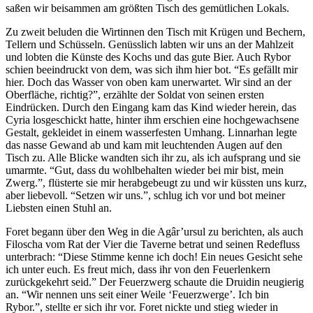
saßen wir beisammen am größten Tisch des gemütlichen Lokals.
Zu zweit beluden die Wirtinnen den Tisch mit Krügen und Bechern,
Tellern und Schüsseln. Genüsslich labten wir uns an der Mahlzeit
und lobten die Künste des Kochs und das gute Bier. Auch Rybor
schien beeindruckt von dem, was sich ihm hier bot. “Es gefällt mir
hier. Doch das Wasser von oben kam unerwartet. Wir sind an der
Oberfläche, richtig?”, erzählte der Soldat von seinen ersten
Eindrücken. Durch den Eingang kam das Kind wieder herein, das
Cyria losgeschickt hatte, hinter ihm erschien eine hochgewachsene
Gestalt, gekleidet in einem wasserfesten Umhang. Linnarhan legte
das nasse Gewand ab und kam mit leuchtenden Augen auf den
Tisch zu. Alle Blicke wandten sich ihr zu, als ich aufsprang und sie
umarmte. “Gut, dass du wohlbehalten wieder bei mir bist, mein
Zwerg.”, flüsterte sie mir herabgebeugt zu und wir küssten uns kurz,
aber liebevoll. “Setzen wir uns.”, schlug ich vor und bot meiner
Liebsten einen Stuhl an.
Foret begann über den Weg in die Agâr’ursul zu berichten, als auch
Filoscha vom Rat der Vier die Taverne betrat und seinen Redefluss
unterbrach: “Diese Stimme kenne ich doch! Ein neues Gesicht sehe
ich unter euch. Es freut mich, dass ihr von den Feuerlenkern
zurückgekehrt seid.” Der Feuerzwerg schaute die Druidin neugierig
an. “Wir nennen uns seit einer Weile ‘Feuerzwerge’. Ich bin
Rybor.”, stellte er sich ihr vor. Foret nickte und stieg wieder in