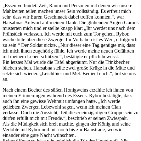
„Essen verbindet. Zeit, Raum und Personen mit denen wir unsere
Mahlzeiten teilen machen unser Sein vollständig. Es erfreut mich
sehr, dass wir Euren Geschmack dabei treffen konnten.“, war
Harsabnas Antwort auf meinen Dank. Die glühenden Augen Garons
musterten mich und er stellte knapp klar: „Ihr werdet uns nach dem
Frühstück verlassen. Ich werde mit euch zum Tor gehen. Rybor,
wache bitte über diese Zwerge. Ihr Vorhaben ist es Wert, erfolgreich
zu sein.“ Der Soldat nickte. „Nur dieser eine Tag genügte mir, dass
ich mich ihnen zugehörig fühle. Ich werde meine neuen Gefährten
mit meinem Leben schützen.“, bestätigte er pflichtbewusst.
Ein letztes Mal wurde die Tafel abgeräumt. Nur die Trinkbecher
blieben stehen. Harsabna stellte zwei große Krüge in die Mitte und
setzte sich wieder. „Leichtbier und Met. Bedient euch.“, bot sie uns
an.
Nach einem Becher des süßen Honigweins erzählte ich ihnen von
meinen Erinnerungen während des Essens. Rybor bestätigte, dass
auch ihn eine gewisse Wehmut umfangen hatte. „Ich werde
geliebten Zwergen Lebewohl sagen, wenn ich meinen Clan
verlasse. Doch die Aussicht, Teil dieser einzigartigen Gruppe sein zu
dürfen erfüllt mich mit Freude.“, beschrieb er seinen Zwiespalt.
Als die Müdigkeit sich breit machte, gingen der König und seine
Verlobte mit Rybor und mir noch bis zur Balustrade, wo wir
einander eine gute Nacht wünschten.
Rybor öffnete so leise wie möglich die Tür der Unterkunft. Alle