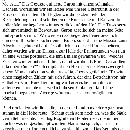
Majestät.” Das Gesagte quittierte Garon mit einem schmalen
Lächeln, woraufhin wir ein letztes Mal unsere Unterkunft in der
Kaserne aufsuchten. Dort legten wir die letzten Teile der
Reisekleidung an und schulterten die Rucksäcke und Ranzen. In
voller Montur begaben wir uns zurück auf den Hof. Der Tross setzte
sich unvermittelt in Bewegung. Garon gesellte sich an meine Seite
und sprach zu mir: “Wir werden das Siegel des Feuertores nicht
erneuern. Ihr schickt sicher einen Boten, sobald ihr die Mission zum
Abschluss gebracht habt. Er soll nicht an dieser Hürde scheitern,
daher werden wir am Eingang zur Halle der Erinnerungen von nun
an eine Wache postieren, die ihm Einlass gewähren wird. Welches
Zeichen wird er mit sich führen, damit wir ihn als Euren Gesandten
erkennen können?” Ich empfand den Herrscher der Feuerzwerge in
jenem Moment als ungewohnt redselig, aber es gefiel mir. “Er wird
einen magischen Zirkon mit sich führen, der eine Botschaft von mir
enthalten wird. Eure Berührung wird ausreichen, um ihn zu
aktivieren.”, meinte ich, weil ich diesen Einfall gut fand. Die
magisch begabteren Zwerge würden das sicher ermöglichen
können.
Bald erreichten wir die Halle, in der die Landmarke der Agâr’ursul
stumm in die Höhe ragte. “Schaut euch gern noch an, was die Säule
vermitteln möchte.”, schlug Rognil den Beratern vor, die immer
noch etwas eingeschnappt wirkten. Harsabna sprach, als sie am
verschlossenen Tor einen Hebel zu sich hin zog: “Das Zeugnis des