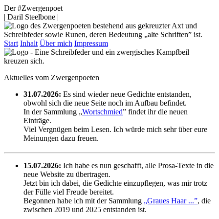
Der #Zwergenpoet
| Daril Steelbone |
Start
Inhalt
Über mich
Impressum
Aktuelles vom Zwergenpoeten
31.07.2026:
Es sind wieder neue Gedichte entstanden,
obwohl sich die neue Seite noch im Aufbau befindet.
In der Sammlung „
Wortschmied
” findet ihr die neuen
Einträge.
Viel Vergnügen beim Lesen. Ich würde mich sehr über eure
Meinungen dazu freuen.
15.07.2026:
Ich habe es nun geschafft, alle Prosa-Texte in die
neue Website zu übertragen.
Jetzt bin ich dabei, die Gedichte einzupflegen, was mir trotz
der Fülle viel Freude bereitet.
Begonnen habe ich mit der Sammlung
„Graues Haar ...”
, die
zwischen 2019 und 2025 entstanden ist.