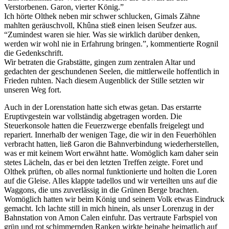
Verstorbenen. Garon, vierter König.”
Ich hörte Olthek neben mir schwer schlucken, Gimals Zähne
mahlten geräuschvoll, Khûna stieß einen leisen Seufzer aus.
“Zumindest waren sie hier. Was sie wirklich darüber denken,
werden wir wohl nie in Erfahrung bringen.”, kommentierte Rognil
die Gedenkschrift.
Wir betraten die Grabstätte, gingen zum zentralen Altar und
gedachten der geschundenen Seelen, die mittlerweile hoffentlich in
Frieden ruhten. Nach diesem Augenblick der Stille setzten wir
unseren Weg fort.
Auch in der Lorenstation hatte sich etwas getan. Das erstarrte
Eruptivgestein war vollständig abgetragen worden. Die
Steuerkonsole hatten die Feuerzwerge ebenfalls freigelegt und
repariert. Innerhalb der wenigen Tage, die wir in den Feuerhöhlen
verbracht hatten, ließ Garon die Bahnverbindung wiederherstellen,
was er mit keinem Wort erwähnt hatte. Womöglich kam daher sein
stetes Lächeln, das er bei den letzten Treffen zeigte. Foret und
Olthek prüften, ob alles normal funktionierte und holten die Loren
auf die Gleise. Alles klappte tadellos und wir verteilten uns auf die
Waggons, die uns zuverlässig in die Grünen Berge brachten.
Womöglich hatten wir beim König und seinem Volk etwas Eindruck
gemacht. Ich lachte still in mich hinein, als unser Lorenzug in der
Bahnstation von Amon Calen einfuhr. Das vertraute Farbspiel von
grün und rot schimmernden Ranken wirkte beinahe heimatlich auf