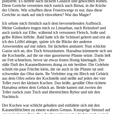
platzierte. Es duftete nach dickem Gulasch und gekochten Rüben.
Diese Gerüche versetzten mich zurück nach Birnai, in die Küche
der Uberts. Wie schafften diese Feuerzwerge es nur, dass diese
Gerichte so stark auf mich einwirkten? War das Magie?
Ich sehnte mich förmlich nach dem bevorstehenden Aufbruch.
Meine Gedanken trugen mich zu Linnarhan, nach Reinsdorf und
auch zurück zur Elbe, während ich versonnen Fleisch, Soße und
gelbe Rüben löffelte. Bald hatte ich die Schüssel geleert und erst als
ich den Löffel ablegte, spürte ich die Blicke der anderen
Anwesenden auf mir ruhen. Sie lächelten amüsiert. Nun schickte
Garon sich an, den Tisch freizuräumen. Harsabna kümmerte sich um
die Kochstelle, auf die sie eine gusseiserne Pfanne setzte. Darin ließ
sie Fett schmelzen, bevor sie etwas festen Honig hineingab. Der
süße Duft des Karamellisierens drang zu mir herüber. Die Gelehrte
schnitt ein paar Früchte klein, die sie auch in die Pfanne tat und
schwenkte das Obst darin. Ihr Verlobter zog ein Blech mit Gebäck
aus dem Ofen neben der Kochstelle und stellte auf jeden der vier
Teller zwei der kleinen Kuchen. Das heiße, gesüßte Obst richtete
Harsabna neben dem Gebäck an. Beide kamen mit zweien der
Teller zurück zum Tisch und überreichten Rybor und mir den
Nachtisch.
Der Kuchen war schlicht gehalten und entfaltete sich mit den
Karamellfrüchten zu einem wahren Genuss. Knusprige Streusel auf