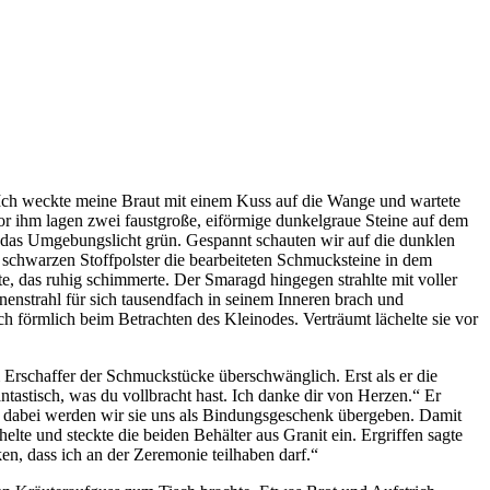
. Ich weckte meine Braut mit einem Kuss auf die Wange und wartete
or ihm lagen zwei faustgroße, eiförmige dunkelgraue Steine auf dem
te das Umgebungslicht grün. Gespannt schauten wir auf die dunklen
 schwarzen Stoffpolster die bearbeiteten Schmucksteine in dem
te, das ruhig schimmerte. Der Smaragd hingegen strahlte mit voller
nenstrahl für sich tausendfach in seinem Inneren brach und
ich förmlich beim Betrachten des Kleinodes. Verträumt lächelte sie vor
m Erschaffer der Schmuckstücke überschwänglich. Erst als er die
antastisch, was du vollbracht hast. Ich danke dir von Herzen.“ Er
ie, dabei werden wir sie uns als Bindungsgeschenk übergeben. Damit
elte und steckte die beiden Behälter aus Granit ein. Ergriffen sagte
n, dass ich an der Zeremonie teilhaben darf.“