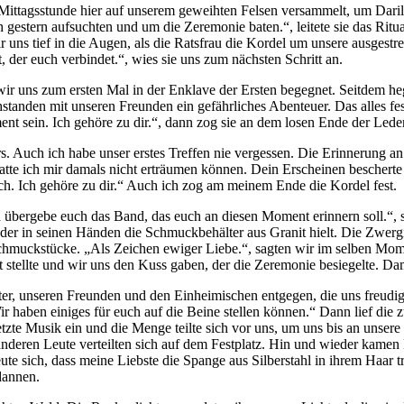
ittagsstunde hier auf unserem geweihten Felsen versammelt, um Daril
h gestern aufsuchten und um die Zeremonie baten.“, leitete sie das Ritu
uns tief in die Augen, als die Ratsfrau die Kordel um unsere ausgestre
der euch verbindet.“, wies sie uns zum nächsten Schritt an.
ir uns zum ersten Mal in der Enklave der Ersten begegnet. Seitdem he
anden mit unseren Freunden ein gefährliches Abenteuer. Das alles festi
t sein. Ich gehöre zu dir.“, dann zog sie an dem losen Ende der Leders
. Auch ich habe unser erstes Treffen nie vergessen. Die Erinnerung an
hatte ich mir damals nicht erträumen können. Dein Erscheinen bescher
h. Ich gehöre zu dir.“ Auch ich zog am meinem Ende die Kordel fest.
d übergebe euch das Band, das euch an diesen Moment erinnern soll.“, 
er in seinen Händen die Schmuckbehälter aus Granit hielt. Die Zwergi
hmuckstücke. „Als Zeichen ewiger Liebe.“, sagten wir im selben Momen
t stellte und wir uns den Kuss gaben, der die Zeremonie besiegelte. Da
er, unseren Freunden und den Einheimischen entgegen, die uns freudi
ir haben einiges für euch auf die Beine stellen können.“ Dann lief die
tzte Musik ein und die Menge teilte sich vor uns, um uns bis an unsere 
 anderen Leute verteilten sich auf dem Festplatz. Hin und wieder kam
e sich, dass meine Liebste die Spange aus Silberstahl in ihrem Haar t
dannen.