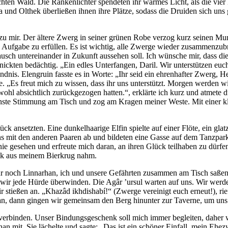
hten Wald. Die Rankenlichter spendeten ihr warmes Licht, als die vie
 und Olthek überließen ihnen ihre Plätze, sodass die Druiden sich un
 zu mir. Der ältere Zwerg in seiner grünen Robe verzog kurz seinen Mun
Aufgabe zu erfüllen. Es ist wichtig, alle Zwerge wieder zusammenzubri
ausch untereinander in Zukunft aussehen soll. Ich wünsche mir, dass d
nickten bedächtig. „Ein edles Unterfangen, Daril. Wir unterstützen eu
ändnis. Elengruin fasste es in Worte: „Ihr seid ein ehrenhafter Zwerg, 
. „Es freut mich zu wissen, dass ihr uns unterstützt. Morgen werden w
ohl absichtlich zurückgezogen hatten.“, erklärte ich kurz und atmete d
 ernste Stimmung am Tisch und zog am Kragen meiner Weste. Mit einer k
k ansetzten. Eine dunkelhaarige Elfin spielte auf einer Flöte, ein glat
s mit den anderen Paaren ab und bildeten eine Gasse auf dem Tanzparke
 nie gesehen und erfreute mich daran, an ihren Glück teilhaben zu dür
uck aus meinem Bierkrug nahm.
 nur noch Linnarhan, ich und unsere Gefährten zusammen am Tisch saßen
wir jede Hürde überwinden. Die Agâr ’ursul warten auf uns. Wir werden
 stießen an. „Khazâd ikhdishabí!“ (Zwerge vereinigt euch erneut!), ri
ns an, dann gingen wir gemeinsam den Berg hinunter zur Taverne, um un
 verbinden. Unser Bindungsgeschenk soll mich immer begleiten, daher w
han mit. Sie lächelte und sagte: „Das ist ein schöner Einfall, mein E