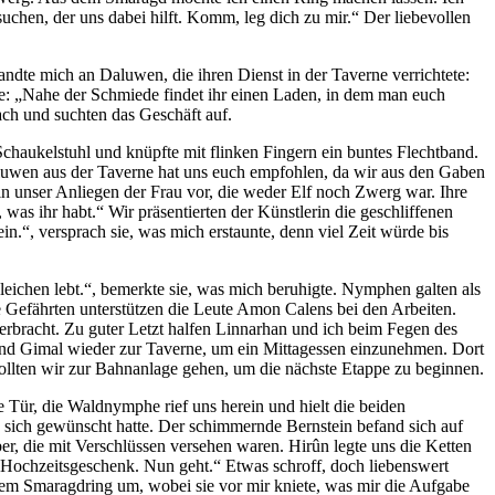
chen, der uns dabei hilft. Komm, leg dich zu mir.“ Der liebevollen
ndte mich an Daluwen, die ihren Dienst in der Taverne verrichtete:
nte: „Nahe der Schmiede findet ihr einen Laden, in dem man euch
ach und suchten das Geschäft auf.
Schaukelstuhl und knüpfte mit flinken Fingern ein buntes Flechtband.
 „Daluwen aus der Taverne hat uns euch empfohlen, da wir aus den Gaben
fin unser Anliegen der Frau vor, die weder Elf noch Zwerg war. Ihre
was ihr habt.“ Wir präsentierten der Künstlerin die geschliffenen
in.“, versprach sie, was mich erstaunte, denn viel Zeit würde bis
gleichen lebt.“, bemerkte sie, was mich beruhigte. Nymphen galten als
 Gefährten unterstützen die Leute Amon Calens bei den Arbeiten.
erbracht. Zu guter Letzt halfen Linnarhan und ich beim Fegen des
 und Gimal wieder zur Taverne, um ein Mittagessen einzunehmen. Dort
llten wir zur Bahnanlage gehen, um die nächste Etappe zu beginnen.
e Tür, die Waldnymphe rief uns herein und hielt die beiden
 sich gewünscht hatte. Der schimmernde Bernstein befand sich auf
er, die mit Verschlüssen versehen waren. Hirûn legte uns die Ketten
ls Hochzeitsgeschenk. Nun geht.“ Etwas schroff, doch liebenswert
 dem Smaragdring um, wobei sie vor mir kniete, was mir die Aufgabe