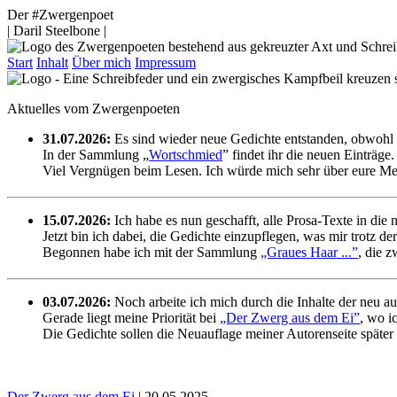
Der #Zwergenpoet
| Daril Steelbone |
Start
Inhalt
Über mich
Impressum
Aktuelles vom Zwergenpoeten
31.07.2026:
Es sind wieder neue Gedichte entstanden, obwohl s
In der Sammlung „
Wortschmied
” findet ihr die neuen Einträge.
Viel Vergnügen beim Lesen. Ich würde mich sehr über eure Me
15.07.2026:
Ich habe es nun geschafft, alle Prosa-Texte in die 
Jetzt bin ich dabei, die Gedichte einzupflegen, was mir trotz der
Begonnen habe ich mit der Sammlung
„Graues Haar ...”
, die 
03.07.2026:
Noch arbeite ich mich durch die Inhalte der neu a
Gerade liegt meine Priorität bei
„Der Zwerg aus dem Ei”
, wo i
Die Gedichte sollen die Neuauflage meiner Autorenseite später
Der Zwerg aus dem Ei
| 20.05.2025