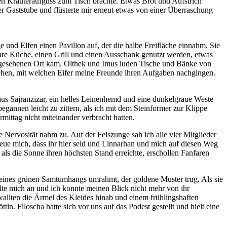
en Kräuteraufguss zum Tisch brachte. Etwas Brot und Aufstrich
r Gaststube und flüsterte mir erneut etwas von einer Überraschung
 und Elfen einen Pavillon auf, der die halbe Freifläche einnahm. Sie
bare Küche, einen Grill und einen Ausschank genutzt werden, etwas
vorgesehenen Ort kam. Olthek und Imus luden Tische und Bänke von
sehen, mit welchen Eifer meine Freunde ihren Aufgaben nachgingen.
e aus Sajranzizar, ein helles Leinenhemd und eine dunkelgraue Weste
gannen leicht zu zittern, als ich mit dem Steinformer zur Klippe
mittag nicht miteinander verbracht hatten.
Nervosität nahm zu. Auf der Felszunge sah ich alle vier Mitglieder
reue mich, dass ihr hier seid und Linnarhan und mich auf diesen Weg
 als die Sonne ihren höchsten Stand erreichte, erschollen Fanfaren
e eines grünen Samtumhangs umrahmt, der goldene Muster trug. Als sie
lte mich an und ich konnte meinen Blick nicht mehr von ihr
wallten die Ärmel des Kleides hinab und einem frühlingshaften
n. Filoscha hatte sich vor uns auf das Podest gestellt und hielt eine