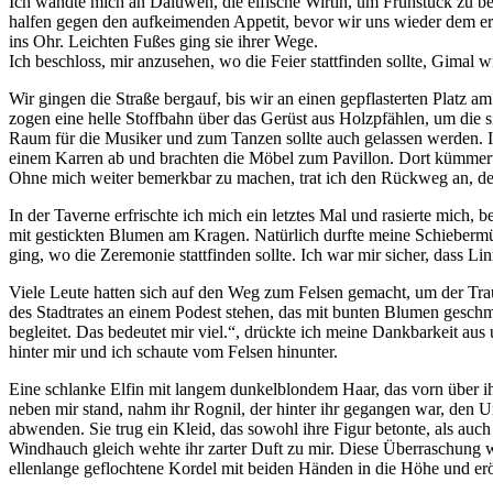
Ich wandte mich an Daluwen, die elfische Wirtin, um Frühstück zu be
halfen gegen den aufkeimenden Appetit, bevor wir uns wieder dem ere
ins Ohr. Leichten Fußes ging sie ihrer Wege.
Ich beschloss, mir anzusehen, wo die Feier stattfinden sollte, Gimal wi
Wir gingen die Straße bergauf, bis wir an einen gepflasterten Platz 
zogen eine helle Stoffbahn über das Gerüst aus Holzpfählen, um die 
Raum für die Musiker und zum Tanzen sollte auch gelassen werden. I
einem Karren ab und brachten die Möbel zum Pavillon. Dort kümmerte 
Ohne mich weiter bemerkbar zu machen, trat ich den Rückweg an, denn
In der Taverne erfrischte ich mich ein letztes Mal und rasierte mich,
mit gestickten Blumen am Kragen. Natürlich durfte meine Schiebermütz
ging, wo die Zeremonie stattfinden sollte. Ich war mir sicher, dass L
Viele Leute hatten sich auf den Weg zum Felsen gemacht, um der Trau
des Stadtrates an einem Podest stehen, das mit bunten Blumen geschmü
begleitet. Das bedeutet mir viel.“, drückte ich meine Dankbarkeit aus
hinter mir und ich schaute vom Felsen hinunter.
Eine schlanke Elfin mit langem dunkelblondem Haar, das vorn über ih
neben mir stand, nahm ihr Rognil, der hinter ihr gegangen war, den 
abwenden. Sie trug ein Kleid, das sowohl ihre Figur betonte, als au
Windhauch gleich wehte ihr zarter Duft zu mir. Diese Überraschung war
ellenlange geflochtene Kordel mit beiden Händen in die Höhe und erö