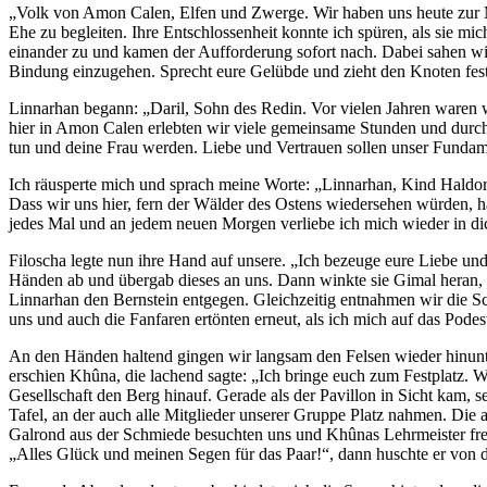
„Volk von Amon Calen, Elfen und Zwerge. Wir haben uns heute zur M
Ehe zu begleiten. Ihre Entschlossenheit konnte ich spüren, als sie mic
einander zu und kamen der Aufforderung sofort nach. Dabei sahen wir 
Bindung einzugehen. Sprecht eure Gelübde und zieht den Knoten fest, 
Linnarhan begann: „Daril, Sohn des Redin. Vor vielen Jahren waren w
hier in Amon Calen erlebten wir viele gemeinsame Stunden und durchst
tun und deine Frau werden. Liebe und Vertrauen sollen unser Fundamen
Ich räusperte mich und sprach meine Worte: „Linnarhan, Kind Haldors
Dass wir uns hier, fern der Wälder des Ostens wiedersehen würden, 
jedes Mal und an jedem neuen Morgen verliebe ich mich wieder in dic
Filoscha legte nun ihre Hand auf unsere. „Ich bezeuge eure Liebe un
Händen ab und übergab dieses an uns. Dann winkte sie Gimal heran, d
Linnarhan den Bernstein entgegen. Gleichzeitig entnahmen wir die Sc
uns und auch die Fanfaren ertönten erneut, als ich mich auf das Podes
An den Händen haltend gingen wir langsam den Felsen wieder hinunt
erschien Khûna, die lachend sagte: „Ich bringe euch zum Festplatz. W
Gesellschaft den Berg hinauf. Gerade als der Pavillon in Sicht kam, se
Tafel, an der auch alle Mitglieder unserer Gruppe Platz nahmen. Die
Galrond aus der Schmiede besuchten uns und Khûnas Lehrmeister freut
„Alles Glück und meinen Segen für das Paar!“, dann huschte er von 