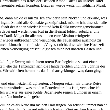
r Herrschaften des Rates der Druiden Amon Calens an unserer Tafel
s gegenübersetzen konnten. Draußen wurde weiterhin fröhliche Musik
d, dann nickte er mir zu. Ich erwiderte sein Nicken und erklärte, was
ngen. Sobald alle Kontakte geknüpft sind, möchte ich, dass sich alle
ie Stadt der Ahnen wieder lebt und kein Relikt unserer gemeinsamen
ch dabei und werden dem Ruf in die Heimat folgen, sobald er uns
Herr Daril. Möget ihr alle zusammen eure Mission erfolgreich
ir wieder aufbrechen und versuchen, die Feuerlenker ausfindig zu
urch. Linnarhan erhob sich. „Vergesst nicht, dass wir eine Hochzeit
leinen Verbeugung entschuldigte ich mich bei unseren Gästen und
zköpfiger Zwerg mit dichtem rotem Bart begleitete sie auf einer
tt, ehe die Tanzenden sich die Hände reichten und ihre Schritte der
fen. Wir wirbelten herum bis das Lied ausgeklungen war, dann gingen
 und einen letzten Krug leerten. „Morgen setzen wir unsere Reise
 herausfinden, was mit den Feuerlenkern los ist.“, versuchte ich
efen wir wie aus einer Kehle. Jeder leerte seinen Humpen in einem
s zur Nachtruhe zu begeben.
ill ich es als Kette um meinen Hals tragen. So wirst du immer nah an
hezwerg. Aus dem Smaragd möchte ich einen Ring machen lassen. Ich