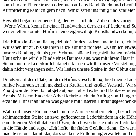
kann ihn am Finger tragen oder auch auf das Band fädeln und ebenfal
Aufforderung kam ich gern nach. Wir küssten uns innig und schliefen
Bewölkt begann der neue Tag, den wir nach der Völlerei des vorigen A
„Werte Wirtin, kennt ihr einen Handwerker, der sich auf Leder und S
weiterhelfen könnte. Hirûn ist eine eigenwillige Kunsthandwerkerin,
Die Elfin klopfte an die angelehnte Tür des Ladens und trat ein, ich
Wir sahen ihr zu, bis sie ihren Blick auf und richtete. „Kann ich etw
unseres Bindungsrituals gern Schmuckstücke hergestellt haben möchten.
Haut schaute wir die Rinde eines Baumes aus, was mit ihrem Haar in Ei
Steine und die Lederkordel, dabei erklärten wir ihr unsere Vorstellun
dahin nicht vergangen sein. Wir ließen unsere Steine in der Obhut d
Draußen auf dem Platz, an dem Hirûns Geschäft lag, hielt meine Liebs
ruhige Naturgeister mit magischen Kräften und großer Weisheit. Wir
Zügig war der Pavillon abgebaut, auch alle Tische und Bänke wurden 
Areals. Mit dem Ende der Arbeit kehrte auch ein Anflug von Hunger 
erzählte Linnarhan ihnen was gerade mit unseren Bindungsgeschenke
Während unsere Freunde sich auf die Abreise vorbereiteten, besuchten
schimmernden Steine an zwei geflochtenen Lederbändern in die Höhe.
einer kleinen Metallplatte mit Ösen, durch welche sie mit der Lederk
in die Hände und sagte: „Ich hoffe, ihr findet Gefallen daran. Es wa
machte sie uns damit klar, dass sie keine Entlohnung erwartete und d