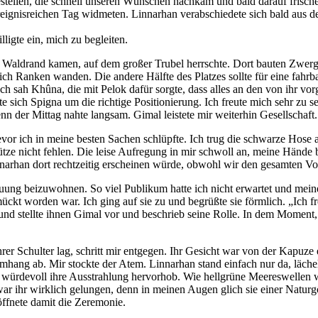
stellen, die schnell unseren Wünschen nachkam und bald darauf frisch
ignisreichen Tag widmeten. Linnarhan verabschiedete sich bald aus de
lligte ein, mich zu begleiten.
am Waldrand kamen, auf dem großer Trubel herrschte. Dort bauten Zwerge
sich Ranken wanden. Die andere Hälfte des Platzes sollte für eine fahr
ch sah Khûna, die mit Pelok dafür sorgte, dass alles an den von ihr 
sich Spigna um die richtige Positionierung. Ich freute mich sehr zu 
 der Mittag nahte langsam. Gimal leistete mir weiterhin Gesellschaft.
 bevor ich in meine besten Sachen schlüpfte. Ich trug die schwarze Hos
e nicht fehlen. Die leise Aufregung in mir schwoll an, meine Hände be
innarhan dort rechtzeitig erscheinen würde, obwohl wir den gesamten Vor
ung beizuwohnen. So viel Publikum hatte ich nicht erwartet und meine 
ckt worden war. Ich ging auf sie zu und begrüßte sie förmlich. „Ich f
 und stellte ihnen Gimal vor und beschrieb seine Rolle. In dem Moment,
rer Schulter lag, schritt mir entgegen. Ihr Gesicht war von der Kapuz
Umhang ab. Mir stockte der Atem. Linnarhan stand einfach nur da, läche
ch würdevoll ihre Ausstrahlung hervorhob. Wie hellgrüne Meereswellen 
 ihr wirklich gelungen, denn in meinen Augen glich sie einer Naturgötti
ffnete damit die Zeremonie.