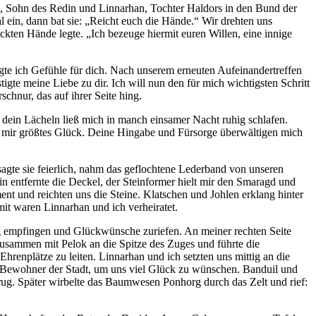
, Sohn des Redin und Linnarhan, Tochter Haldors in den Bund der
al ein, dann bat sie: „Reicht euch die Hände.“ Wir drehten uns
ckten Hände legte. „Ich bezeuge hiermit euren Willen, eine innige
gte ich Gefühle für dich. Nach unserem erneuten Aufeinandertreffen
gte meine Liebe zu dir. Ich will nun den für mich wichtigsten Schritt
chnur, das auf ihrer Seite hing.
 dein Lächeln ließ mich in manch einsamer Nacht ruhig schlafen.
te mir größtes Glück. Deine Hingabe und Fürsorge überwältigen mich
sagte sie feierlich, nahm das geflochtene Lederband von unseren
n entfernte die Deckel, der Steinformer hielt mir den Smaragd und
t und reichten uns die Steine. Klatschen und Johlen erklang hinter
mit waren Linnarhan und ich verheiratet.
g empfingen und Glückwünsche zuriefen. An meiner rechten Seite
 zusammen mit Pelok an die Spitze des Zuges und führte die
Ehrenplätze zu leiten. Linnarhan und ich setzten uns mittig an die
en Bewohner der Stadt, um uns viel Glück zu wünschen. Banduil und
rug. Später wirbelte das Baumwesen Ponhorg durch das Zelt und rief: