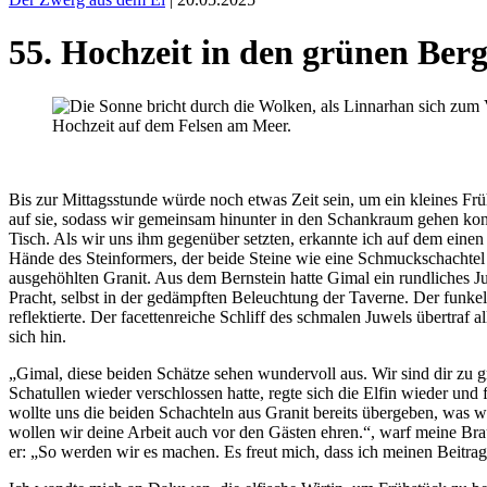
55. Hochzeit in den grünen Ber
Hochzeit auf dem Felsen am Meer.
Bis zur Mittagsstunde würde noch etwas Zeit sein, um ein kleines F
auf sie, sodass wir gemeinsam hinunter in den Schankraum gehen konn
Tisch. Als wir uns ihm gegenüber setzten, erkannte ich auf dem einen
Hände des Steinformers, der beide Steine wie eine Schmuckschachtel 
ausgehöhlten Granit. Aus dem Bernstein hatte Gimal ein rundliches Ju
Pracht, selbst in der gedämpften Beleuchtung der Taverne. Der funkel
reflektierte. Der facettenreiche Schliff des schmalen Juwels übertraf 
sich hin.
„Gimal, diese beiden Schätze sehen wundervoll aus. Wir sind dir zu g
Schatullen wieder verschlossen hatte, regte sich die Elfin wieder und 
wollte uns die beiden Schachteln aus Granit bereits übergeben, was w
wollen wir deine Arbeit auch vor den Gästen ehren.“, warf meine Braut 
er: „So werden wir es machen. Es freut mich, dass ich meinen Beitra