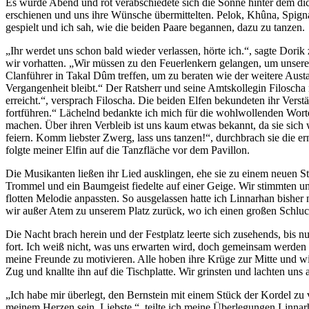
Es wurde Abend und rot verabschiedete sich die Sonne hinter dem dic
erschienen und uns ihre Wünsche übermittelten. Pelok, Khûna, Spigna
gespielt und ich sah, wie die beiden Paare begannen, dazu zu tanzen.
„Ihr werdet uns schon bald wieder verlassen, hörte ich.“, sagte Dorik
wir vorhatten. „Wir müssen zu den Feuerlenkern gelangen, um unsere 
Clanführer in Takal Dûm treffen, um zu beraten wie der weitere Aust
Vergangenheit bleibt.“ Der Ratsherr und seine Amtskollegin Filoscha 
erreicht.“, versprach Filoscha. Die beiden Elfen bekundeten ihr Verst
fortführen.“ Lächelnd bedankte ich mich für die wohlwollenden Worte
machen. Über ihren Verbleib ist uns kaum etwas bekannt, da sie sich w
feiern. Komm liebster Zwerg, lass uns tanzen!“, durchbrach sie die
folgte meiner Elfin auf die Tanzfläche vor dem Pavillon.
Die Musikanten ließen ihr Lied ausklingen, ehe sie zu einem neuen Stüc
Trommel und ein Baumgeist fiedelte auf einer Geige. Wir stimmten un
flotten Melodie anpassten. So ausgelassen hatte ich Linnarhan bisher
wir außer Atem zu unserem Platz zurück, wo ich einen großen Schl
Die Nacht brach herein und der Festplatz leerte sich zusehends, bis
fort. Ich weiß nicht, was uns erwarten wird, doch gemeinsam werden 
meine Freunde zu motivieren. Alle hoben ihre Krüge zur Mitte und wir
Zug und knallte ihn auf die Tischplatte. Wir grinsten und lachten u
„Ich habe mir überlegt, den Bernstein mit einem Stück der Kordel zu
meinem Herzen sein, Liebste.“, teilte ich meine Überlegungen Linnar