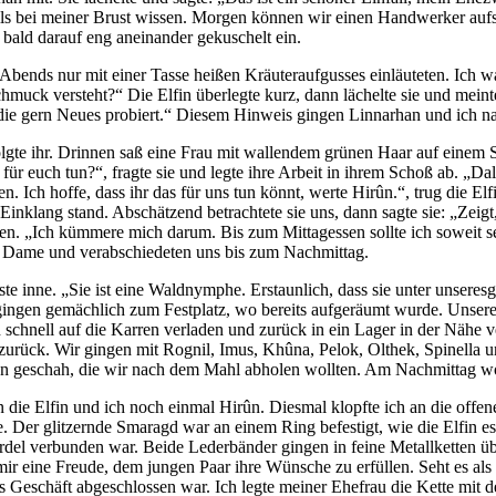
ls bei meiner Brust wissen. Morgen können wir einen Handwerker aufsu
 bald darauf eng aneinander gekuschelt ein.
bends nur mit einer Tasse heißen Kräuteraufgusses einläuteten. Ich wa
chmuck versteht?“ Die Elfin überlegte kurz, dann lächelte sie und mei
 die gern Neues probiert.“ Diesem Hinweis gingen Linnarhan und ich n
 folgte ihr. Drinnen saß eine Frau mit wallendem grünen Haar auf einem 
as für euch tun?“, fragte sie und legte ihre Arbeit in ihrem Schoß ab.
 Ich hoffe, dass ihr das für uns tun könnt, werte Hirûn.“, trug die El
nklang stand. Abschätzend betrachtete sie uns, dann sagte sie: „Zeigt, 
gen. „Ich kümmere mich darum. Bis zum Mittagessen sollte ich soweit se
er Dame und verabschiedeten uns bis zum Nachmittag.
te inne. „Sie ist eine Waldnymphe. Erstaunlich, dass sie unter unseres
 gingen gemächlich zum Festplatz, wo bereits aufgeräumt wurde. Unsere
schnell auf die Karren verladen und zurück in ein Lager in der Nähe v
zurück. Wir gingen mit Rognil, Imus, Khûna, Pelok, Olthek, Spinella
n geschah, die wir nach dem Mahl abholen wollten. Am Nachmittag wo
 die Elfin und ich noch einmal Hirûn. Diesmal klopfte ich an die offen
 Der glitzernde Smaragd war an einem Ring befestigt, wie die Elfin es
ordel verbunden war. Beide Lederbänder gingen in feine Metallketten üb
r mir eine Freude, dem jungen Paar ihre Wünsche zu erfüllen. Seht es a
as Geschäft abgeschlossen war. Ich legte meiner Ehefrau die Kette mit