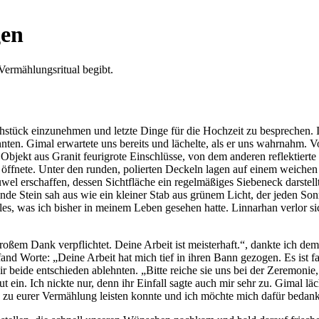
gen
rühstück einzunehmen und letzte Dinge für die Hochzeit zu besprechen
ten. Gimal erwartete uns bereits und lächelte, als er uns wahrnahm. V
 Objekt aus Granit feurigrote Einschlüsse, von dem anderen reflektier
öffnete. Unter den runden, polierten Deckeln lagen auf einem weichen
wel erschaffen, dessen Sichtfläche ein regelmäßiges Siebeneck darstell
nde Stein sah aus wie ein kleiner Stab aus grünem Licht, der jeden Son
alles, was ich bisher in meinem Leben gesehen hatte. Linnarhan verlor s
roßem Dank verpflichtet. Deine Arbeit ist meisterhaft.“, dankte ich de
fand Worte: „Deine Arbeit hat mich tief in ihren Bann gezogen. Es ist f
ir beide entschieden ablehnten. „Bitte reiche sie uns bei der Zeremon
ein. Ich nickte nur, denn ihr Einfall sagte auch mir sehr zu. Gimal läch
g zu eurer Vermählung leisten konnte und ich möchte mich dafür bedanke