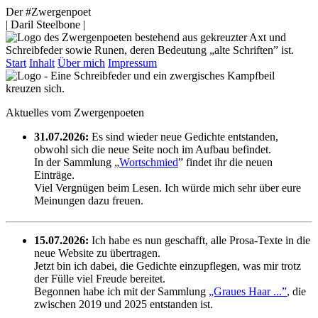
Der #Zwergenpoet
| Daril Steelbone |
Start
Inhalt
Über mich
Impressum
Aktuelles vom Zwergenpoeten
31.07.2026:
Es sind wieder neue Gedichte entstanden,
obwohl sich die neue Seite noch im Aufbau befindet.
In der Sammlung „
Wortschmied
” findet ihr die neuen
Einträge.
Viel Vergnügen beim Lesen. Ich würde mich sehr über eure
Meinungen dazu freuen.
15.07.2026:
Ich habe es nun geschafft, alle Prosa-Texte in die
neue Website zu übertragen.
Jetzt bin ich dabei, die Gedichte einzupflegen, was mir trotz
der Fülle viel Freude bereitet.
Begonnen habe ich mit der Sammlung
„Graues Haar ...”
, die
zwischen 2019 und 2025 entstanden ist.