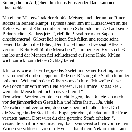
Sonne, die im Aufgehen durch das Fenster der Dachkammer
hineinschien.
Mit einem Mal erschrak der dunkle Meister, auch der untote Ritter
stockte in seinem Kampf. Hyrasha hielt ihm ihr Kurzschwert an die
Kehle, während Khûna mit der breiten Schneide ihrer Axt auf seine
Beine zielte. „Schluss jetzt.“, rief die Bewahrerin der Sagen
einschüchternd. Gilbert ließ seinen Stab fallen und reckte seine
leeren Hände in die Höhe. „Der Trottel Imus hat versagt. Alles ist
verloren. Kein Heil für die Menschen.“, jammerte er. Hyrasha ließ
ihn los und der Mensch fiel schluchzend auf seine Knie, Khûna
wich zurück, zum letzten Schlag bereit.
Ich hörte, wie auf der Treppe das Skelett mit seiner Rüstung in sich
zusammenfiel und scheppernd Teile der Rüstung die Stufen hinunter
polterten. Weinend redete Gilbert vor sich hin: „Ich wollte diese
Welt doch nur von ihrem Leid erlösen. Der Himmel ist das Ziel,
wenn die Menschheit im Chaos verbrennt.“
Den wirren Worten konnte ich nicht folgen, doch kniete ich mich
vor der jämmerlichen Gestalt hin und hörte ihr zu. „Ja, viele
Menschen sind verdorben, doch sie leben nicht allein hier. Du hast
die Zwerge in der Stadt in die Enge getrieben, die dadurch ihr Erbe
verraten hatten. Dort wirst du eine gerechte Strafe erhalten.“,
versuchte ich ihm klarzumachen, doch sein Geist schien vor meinen
Worten verschlossen zu sein. Hyrasha band dem Nekromanten am