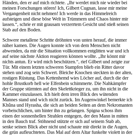
Händen, den er auf mich richtete. „Ihr werdet mich nie wieder bei
meinen Forschungen stören! Ich, Gilbert Cugnan, lasse mir meine
Vergangenheit nicht nehmen! Ich werde in das Himmelreich
aufsteigen und diese böse Welt in Trümmern und Chaos hinter mir
lassen.“, schrie er mit grausam verzerrtem Gesicht und stieß seinen
Stab auf den Boden.
Schwere metallene Schritte dröhnten von unten herauf, die immer
näher kamen. Die Augen konnte ich von dem Menschen nicht
abwenden, da mir die Situation vollkommen entglitten war und ich
auf seine nächste Aktion reagieren können wollte. „Ihr könnt mir
nichts antun. Er wird mich beschützen.“, rief Gilbert und zeigte zur
Tür. Mit einem letzten schweren Stampfen blieb ein Ritter davor
stehen und zog sein Schwert. Bleiche Knochen steckten in der alten,
rostigen Rüstung. Das Kettenhemd wies Löcher auf, durch die der
hohle Brustkorb hell wie Elfenbein schimmerte. Die Nahkämpfer
der Gruppe stürmten auf den Skelettkrieger zu, um ihn nicht in die
Kammer einzulassen. Ich hielt dem irren Blick des wütenden
Mannes stand und wich nicht zurück. Im Augenwinkel bemerkte ich
Khûna und Hyrasha, die sich an beiden Seiten an dem Nekromanten
vorbeischlichen, um hinter ihn zu gelangen. Spigna schoss ihm
einen der sonnenhellen Strahlen entgegen, der den Mann in mitten
in den Bauch traf. Stöhnend stützte er sich auf seinem Stab ab,
senke seinen Blick aber nicht und schaute mir direkt in die Augen,
die grün aufleuchteten. Das Mal auf dem Altar funkelte violett in der