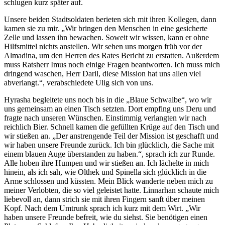
schlugen kurz später auf.
Unsere beiden Stadtsoldaten berieten sich mit ihren Kollegen, dann
kamen sie zu mir. „Wir bringen den Menschen in eine gesicherte
Zelle und lassen ihn bewachen. Soweit wir wissen, kann er ohne
Hilfsmittel nichts anstellen. Wir sehen uns morgen früh vor der
Almadina, um den Herren des Rates Bericht zu erstatten. Außerdem
muss Ratsherr Imus noch einige Fragen beantworten. Ich muss mich
dringend waschen, Herr Daril, diese Mission hat uns allen viel
abverlangt.“, verabschiedete Ulig sich von uns.
Hyrasha begleitete uns noch bis in die „Blaue Schwalbe“, wo wir
uns gemeinsam an einen Tisch setzten. Dort empfing uns Deru und
fragte nach unseren Wünschen. Einstimmig verlangten wir nach
reichlich Bier. Schnell kamen die gefüllten Krüge auf den Tisch und
wir stießen an. „Der anstrengende Teil der Mission ist geschafft und
wir haben unsere Freunde zurück. Ich bin glücklich, die Sache mit
einem blauen Auge überstanden zu haben.“, sprach ich zur Runde.
Alle hoben ihre Humpen und wir stießen an. Ich lächelte in mich
hinein, als ich sah, wie Olthek und Spinella sich glücklich in die
Arme schlossen und küssten. Mein Blick wanderte neben mich zu
meiner Verlobten, die so viel geleistet hatte. Linnarhan schaute mich
liebevoll an, dann strich sie mit ihren Fingern sanft über meinen
Kopf. Nach dem Umtrunk sprach ich kurz mit dem Wirt. „Wir
haben unsere Freunde befreit, wie du siehst. Sie benötigen einen