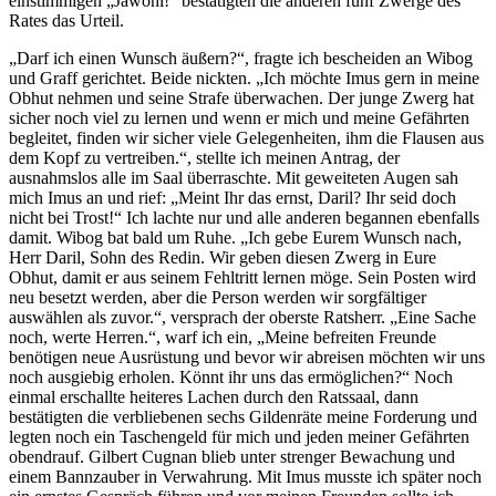
einstimmigen „Jawohl!“ bestätigten die anderen fünf Zwerge des
Rates das Urteil.
„Darf ich einen Wunsch äußern?“, fragte ich bescheiden an Wibog
und Graff gerichtet. Beide nickten. „Ich möchte Imus gern in meine
Obhut nehmen und seine Strafe überwachen. Der junge Zwerg hat
sicher noch viel zu lernen und wenn er mich und meine Gefährten
begleitet, finden wir sicher viele Gelegenheiten, ihm die Flausen aus
dem Kopf zu vertreiben.“, stellte ich meinen Antrag, der
ausnahmslos alle im Saal überraschte. Mit geweiteten Augen sah
mich Imus an und rief: „Meint Ihr das ernst, Daril? Ihr seid doch
nicht bei Trost!“ Ich lachte nur und alle anderen begannen ebenfalls
damit. Wibog bat bald um Ruhe. „Ich gebe Eurem Wunsch nach,
Herr Daril, Sohn des Redin. Wir geben diesen Zwerg in Eure
Obhut, damit er aus seinem Fehltritt lernen möge. Sein Posten wird
neu besetzt werden, aber die Person werden wir sorgfältiger
auswählen als zuvor.“, versprach der oberste Ratsherr. „Eine Sache
noch, werte Herren.“, warf ich ein, „Meine befreiten Freunde
benötigen neue Ausrüstung und bevor wir abreisen möchten wir uns
noch ausgiebig erholen. Könnt ihr uns das ermöglichen?“ Noch
einmal erschallte heiteres Lachen durch den Ratssaal, dann
bestätigten die verbliebenen sechs Gildenräte meine Forderung und
legten noch ein Taschengeld für mich und jeden meiner Gefährten
obendrauf. Gilbert Cugnan blieb unter strenger Bewachung und
einem Bannzauber in Verwahrung. Mit Imus musste ich später noch