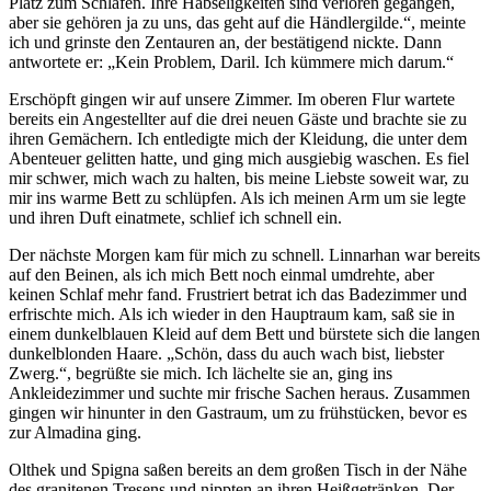
Platz zum Schlafen. Ihre Habseligkeiten sind verloren gegangen,
aber sie gehören ja zu uns, das geht auf die Händlergilde.“, meinte
ich und grinste den Zentauren an, der bestätigend nickte. Dann
antwortete er: „Kein Problem, Daril. Ich kümmere mich darum.“
Erschöpft gingen wir auf unsere Zimmer. Im oberen Flur wartete
bereits ein Angestellter auf die drei neuen Gäste und brachte sie zu
ihren Gemächern. Ich entledigte mich der Kleidung, die unter dem
Abenteuer gelitten hatte, und ging mich ausgiebig waschen. Es fiel
mir schwer, mich wach zu halten, bis meine Liebste soweit war, zu
mir ins warme Bett zu schlüpfen. Als ich meinen Arm um sie legte
und ihren Duft einatmete, schlief ich schnell ein.
Der nächste Morgen kam für mich zu schnell. Linnarhan war bereits
auf den Beinen, als ich mich Bett noch einmal umdrehte, aber
keinen Schlaf mehr fand. Frustriert betrat ich das Badezimmer und
erfrischte mich. Als ich wieder in den Hauptraum kam, saß sie in
einem dunkelblauen Kleid auf dem Bett und bürstete sich die langen
dunkelblonden Haare. „Schön, dass du auch wach bist, liebster
Zwerg.“, begrüßte sie mich. Ich lächelte sie an, ging ins
Ankleidezimmer und suchte mir frische Sachen heraus. Zusammen
gingen wir hinunter in den Gastraum, um zu frühstücken, bevor es
zur Almadina ging.
Olthek und Spigna saßen bereits an dem großen Tisch in der Nähe
des granitenen Tresens und nippten an ihren Heißgetränken. Der