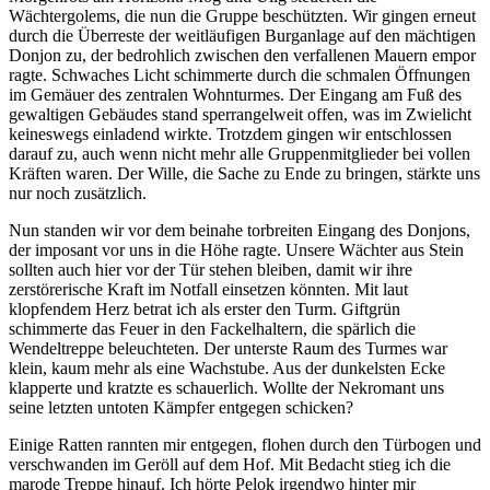
Wächtergolems, die nun die Gruppe beschützten. Wir gingen erneut
durch die Überreste der weitläufigen Burganlage auf den mächtigen
Donjon zu, der bedrohlich zwischen den verfallenen Mauern empor
ragte. Schwaches Licht schimmerte durch die schmalen Öffnungen
im Gemäuer des zentralen Wohnturmes. Der Eingang am Fuß des
gewaltigen Gebäudes stand sperrangelweit offen, was im Zwielicht
keineswegs einladend wirkte. Trotzdem gingen wir entschlossen
darauf zu, auch wenn nicht mehr alle Gruppenmitglieder bei vollen
Kräften waren. Der Wille, die Sache zu Ende zu bringen, stärkte uns
nur noch zusätzlich.
Nun standen wir vor dem beinahe torbreiten Eingang des Donjons,
der imposant vor uns in die Höhe ragte. Unsere Wächter aus Stein
sollten auch hier vor der Tür stehen bleiben, damit wir ihre
zerstörerische Kraft im Notfall einsetzen könnten. Mit laut
klopfendem Herz betrat ich als erster den Turm. Giftgrün
schimmerte das Feuer in den Fackelhaltern, die spärlich die
Wendeltreppe beleuchteten. Der unterste Raum des Turmes war
klein, kaum mehr als eine Wachstube. Aus der dunkelsten Ecke
klapperte und kratzte es schauerlich. Wollte der Nekromant uns
seine letzten untoten Kämpfer entgegen schicken?
Einige Ratten rannten mir entgegen, flohen durch den Türbogen und
verschwanden im Geröll auf dem Hof. Mit Bedacht stieg ich die
marode Treppe hinauf. Ich hörte Pelok irgendwo hinter mir