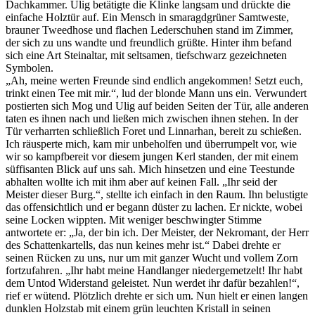
Dachkammer. Ulig betätigte die Klinke langsam und drückte die
einfache Holztür auf. Ein Mensch in smaragdgrüner Samtweste,
brauner Tweedhose und flachen Lederschuhen stand im Zimmer,
der sich zu uns wandte und freundlich grüßte. Hinter ihm befand
sich eine Art Steinaltar, mit seltsamen, tiefschwarz gezeichneten
Symbolen.
„Ah, meine werten Freunde sind endlich angekommen! Setzt euch,
trinkt einen Tee mit mir.“, lud der blonde Mann uns ein. Verwundert
postierten sich Mog und Ulig auf beiden Seiten der Tür, alle anderen
taten es ihnen nach und ließen mich zwischen ihnen stehen. In der
Tür verharrten schließlich Foret und Linnarhan, bereit zu schießen.
Ich räusperte mich, kam mir unbeholfen und überrumpelt vor, wie
wir so kampfbereit vor diesem jungen Kerl standen, der mit einem
süffisanten Blick auf uns sah. Mich hinsetzen und eine Teestunde
abhalten wollte ich mit ihm aber auf keinen Fall. „Ihr seid der
Meister dieser Burg.“, stellte ich einfach in den Raum. Ihn belustigte
das offensichtlich und er begann düster zu lachen. Er nickte, wobei
seine Locken wippten. Mit weniger beschwingter Stimme
antwortete er: „Ja, der bin ich. Der Meister, der Nekromant, der Herr
des Schattenkartells, das nun keines mehr ist.“ Dabei drehte er
seinen Rücken zu uns, nur um mit ganzer Wucht und vollem Zorn
fortzufahren. „Ihr habt meine Handlanger niedergemetzelt! Ihr habt
dem Untod Widerstand geleistet. Nun werdet ihr dafür bezahlen!“,
rief er wütend. Plötzlich drehte er sich um. Nun hielt er einen langen
dunklen Holzstab mit einem grün leuchten Kristall in seinen