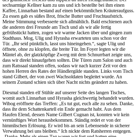
sechsarmige Kellner kam zu uns und ich bestellte bei ihm einen
Kaffee, Linnarhan bestand auf einen bekömmlichen Kräuteraufguss.
Zu essen gab es süßes Brot, frische Butter und Fruchtaufstrich.
Meine Stimmung verbesserte sich allmählich. Bald erschienen auch
die anderen drei Freunde am Tisch und als wir alle fertig
gefrühstückt hatten, zogen wir warme Jacken über und gingen zum
Stadthaus. Mog, Ulig und Hyrasha erwarteten uns schon vor der
Tür. „Ihr seid pünktlich, lasst uns hineingehen.“, sagte Ulig und
öffnete, ohne zu klopfen, die breite Tür. Im Foyer legten wir die
Mäntel ab, der glatzköpfige Zwerg mit dem Schnurrbart zeigte uns,
dass wir direkt hinaufgehen sollten. Die Türen zum Salon und auch
zum Ratssaal standen offen, sodass wir nach kurzer Zeit vor den
hohen Herren des Rates der Händlergilde standen. Links vom Tisch
stand Gilbert, der von zwei Wachsoldaten begleitet wurde. An
seinem Zustand schien sich über Nacht nichts geändert zu haben.
Diesmal standen elf Stühle auf unserer Seite des langen Tisches,
womit auch Linnarhan und Hyrasha gleichwertig behandelt wurden.
Wibog eröffnete das Treffen: „Es tut gut, euch alle zu sehen. Danke,
dass ihr dem Schattenkartell ein Ende gemacht habt. Aus dem
Haufen Elend, dessen Name Gilbert Cugnan ist, konnten wir kein
vernünftiges Wort herausbekommen. Ständig redet er von der
himmlischen Erlösung. Er wird bis an sein Lebensende in sicherer
Verwahrung bei uns bleiben.“ Ich nickte dem Ratsherren entgegen.
„Danke. Mehr als einen Tag waren wir fort und hatten eine