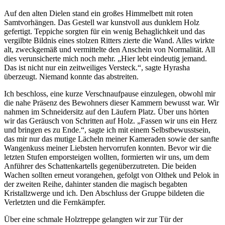
Auf den alten Dielen stand ein großes Himmelbett mit roten
Samtvorhängen. Das Gestell war kunstvoll aus dunklem Holz
gefertigt. Teppiche sorgten für ein wenig Behaglichkeit und das
vergilbte Bildnis eines stolzen Ritters zierte die Wand. Alles wirkte
alt, zweckgemäß und vermittelte den Anschein von Normalität. All
dies verunsicherte mich noch mehr. „Hier lebt eindeutig jemand.
Das ist nicht nur ein zeitweiliges Versteck.“, sagte Hyrasha
überzeugt. Niemand konnte das abstreiten.
Ich beschloss, eine kurze Verschnaufpause einzulegen, obwohl mir
die nahe Präsenz des Bewohners dieser Kammern bewusst war. Wir
nahmen im Schneidersitz auf den Läufern Platz. Über uns hörten
wir das Geräusch von Schritten auf Holz. „Fassen wir uns ein Herz
und bringen es zu Ende.“, sagte ich mit einem Selbstbewusstsein,
das mir nur das mutige Lächeln meiner Kameraden sowie der sanfte
Wangenkuss meiner Liebsten hervorrufen konnten. Bevor wir die
letzten Stufen emporsteigen wollten, formierten wir uns, um dem
Anführer des Schattenkartells gegenüberzutreten. Die beiden
Wachen sollten erneut vorangehen, gefolgt von Olthek und Pelok in
der zweiten Reihe, dahinter standen die magisch begabten
Kristallzwerge und ich. Den Abschluss der Gruppe bildeten die
Verletzten und die Fernkämpfer.
Über eine schmale Holztreppe gelangten wir zur Tür der