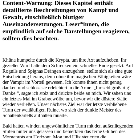
Content-Warnung: Dieses Kapitel enthält
detaillierte Beschreibungen von Kampf und
Gewalt, einschließlich blutiger
Auseinandersetzungen. Leser*innen, die
empfindlich auf solche Darstellungen reagieren,
sollten dies beachten.
Khûna humpelte durch die Krypta, um ihre Axt aufzuheben. Ihr
gezielter Wurf hatte dem Schrecken ein schnelles Ende gesetzt. Auf
Rognils und Spignas Drängen einzugehen, stellte sich als eine gute
Entscheidung heraus, denn ohne ihre magischen Fähigkeiten wäre
der Vampir im Vorteil gewesen. Ich konnte ihnen nicht genug
danken und schloss sie erleichtert in die Arme. „Ihr seid großartig!
Danke.“, sagte ich stolz und drückte beide an mich. Wir sahen uns
ein letztes Mal im Grabgewölbe um, bevor wir die düstere Stätte
wieder verließen. Unser nächstes Ziel war der letzte verbliebene
Turm der weitläufigen Ruine, wo sich der dunkle Meister des
Schattenkartells aufhalten musste.
Bald hatten wir den ungewöhnlichen Turm mit den außenliegenden
Stufen hinter uns gelassen und bemerkten das ferne Glühen des
Morgenrots am Horizont. Mog und Ulig steuerten die