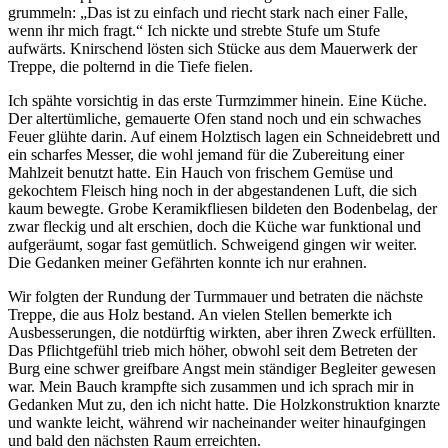
grummeln: „Das ist zu einfach und riecht stark nach einer Falle,
wenn ihr mich fragt.“ Ich nickte und strebte Stufe um Stufe
aufwärts. Knirschend lösten sich Stücke aus dem Mauerwerk der
Treppe, die polternd in die Tiefe fielen.
Ich spähte vorsichtig in das erste Turmzimmer hinein. Eine Küche.
Der altertümliche, gemauerte Ofen stand noch und ein schwaches
Feuer glühte darin. Auf einem Holztisch lagen ein Schneidebrett und
ein scharfes Messer, die wohl jemand für die Zubereitung einer
Mahlzeit benutzt hatte. Ein Hauch von frischem Gemüse und
gekochtem Fleisch hing noch in der abgestandenen Luft, die sich
kaum bewegte. Grobe Keramikfliesen bildeten den Bodenbelag, der
zwar fleckig und alt erschien, doch die Küche war funktional und
aufgeräumt, sogar fast gemütlich. Schweigend gingen wir weiter.
Die Gedanken meiner Gefährten konnte ich nur erahnen.
Wir folgten der Rundung der Turmmauer und betraten die nächste
Treppe, die aus Holz bestand. An vielen Stellen bemerkte ich
Ausbesserungen, die notdürftig wirkten, aber ihren Zweck erfüllten.
Das Pflichtgefühl trieb mich höher, obwohl seit dem Betreten der
Burg eine schwer greifbare Angst mein ständiger Begleiter gewesen
war. Mein Bauch krampfte sich zusammen und ich sprach mir in
Gedanken Mut zu, den ich nicht hatte. Die Holzkonstruktion knarzte
und wankte leicht, während wir nacheinander weiter hinaufgingen
und bald den nächsten Raum erreichten.