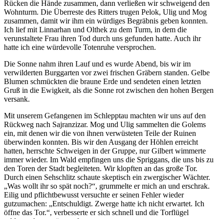
Rücken die Hände zusammen, dann verließen wir schweigend den
Wohnturm. Die Überreste des Ritters trugen Pelok, Ulig und Mog
zusammen, damit wir ihm ein würdiges Begräbnis geben konnten.
Ich lief mit Linnarhan und Olthek zu dem Turm, in dem die
verunstaltete Frau ihren Tod durch uns gefunden hatte. Auch ihr
hatte ich eine würdevolle Totenruhe versprochen.
Die Sonne nahm ihren Lauf und es wurde Abend, bis wir im
verwilderten Burggarten vor zwei frischen Gräbern standen. Gelbe
Blumen schmückten die braune Erde und sendeten einen letzten
Gruß in die Ewigkeit, als die Sonne rot zwischen den hohen Bergen
versank.
Mit unserem Gefangenen im Schlepptau machten wir uns auf den
Rückweg nach Sajranzizar. Mog und Ulig sammelten die Golems
ein, mit denen wir die von ihnen verwüsteten Teile der Ruinen
überwinden konnten. Bis wir den Ausgang der Höhlen erreicht
hatten, herrschte Schweigen in der Gruppe, nur Gilbert wimmerte
immer wieder. Im Wald empfingen uns die Spriggans, die uns bis zu
den Toren der Stadt begleiteten. Wir klopften an das große Tor.
Durch einen Sehschlitz schaute skeptisch ein zwergischer Wächter.
„Was wollt ihr so spät noch?“, grummelte er mich an und erschrak.
Eilig und pflichtbewusst versuchte er seinen Fehler wieder
gutzumachen: „Entschuldigt. Zwerge hatte ich nicht erwartet. Ich
öffne das Tor.“, verbesserte er sich schnell und die Torflügel