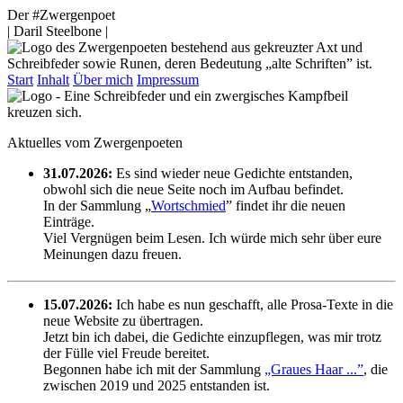
Der #Zwergenpoet
| Daril Steelbone |
Start
Inhalt
Über mich
Impressum
Aktuelles vom Zwergenpoeten
31.07.2026:
Es sind wieder neue Gedichte entstanden,
obwohl sich die neue Seite noch im Aufbau befindet.
In der Sammlung „
Wortschmied
” findet ihr die neuen
Einträge.
Viel Vergnügen beim Lesen. Ich würde mich sehr über eure
Meinungen dazu freuen.
15.07.2026:
Ich habe es nun geschafft, alle Prosa-Texte in die
neue Website zu übertragen.
Jetzt bin ich dabei, die Gedichte einzupflegen, was mir trotz
der Fülle viel Freude bereitet.
Begonnen habe ich mit der Sammlung
„Graues Haar ...”
, die
zwischen 2019 und 2025 entstanden ist.