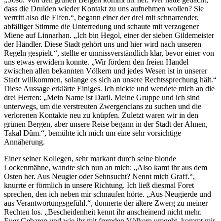
dass die Druiden wieder Kontakt zu uns aufnehmen wollen? Sie
vertritt also die Elfen.“, begann einer der drei mit schnarrender,
abfälliger Stimme die Unterredung und schaute mit verzogener
Miene auf Linnarhan. „Ich bin Hegol, einer der sieben Gildemeister
der Händler. Diese Stadt gehört uns und hier wird nach unseren
Regeln gespielt.“, stellte er unmissverständlich klar, bevor einer von
uns etwas erwidern konnte. „Wir fördern den freien Handel
zwischen allen bekannten Völkern und jedes Wesen ist in unserer
Stadt willkommen, solange es sich an unsere Rechtssprechung hält.“
Diese Aussage erklärte Einiges. Ich nickte und wendete mich an die
drei Herren: „Mein Name ist Daril. Meine Gruppe und ich sind
unterwegs, um die verstreuten Zwergenclans zu suchen und die
verlorenen Kontakte neu zu knüpfen. Zuletzt waren wir in den
grünen Bergen, aber unsere Reise begann in der Stadt der Ahnen,
Takal Dûm.“, bemühte ich mich um eine sehr vorsichtige
Annäherung.
Einer seiner Kollegen, sehr markant durch seine blonde
Lockenmähne, wandte sich nun an mich: „Also kamt ihr aus dem
Osten her. Aus Neugier oder Sehnsucht? Nennt mich Graff.“,
knurrte er förmlich in unsere Richtung. Ich ließ diesmal Foret
sprechen, den ich neben mir schnaufen hörte. „Aus Neugierde und
aus Verantwortungsgefühl.“, donnerte der ältere Zwerg zu meiner
Rechten los. „Bescheidenheit kennt ihr anscheinend nicht mehr.
Euer Gebaren und wie ihr mit fremden Völkern umgeht, kommt mir