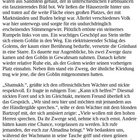
waren aus Sandstein gebaut, der in unterschiedlichen Farbnuancen
ein faszinierendes Bild bot. Wir ließen die Häuserzeile hinter uns
und traten auf die weite Fläche eines großen Platzes, der mit
Marktständen und Buden belegt war. Allerlei verschiedenes Volk
war hier unterwegs und sorgte für ein undurchdringlich
erscheinendes Stimmengewirr. Plötzlich ertönte ein steinernes
Rumpeln links von uns. Ein wuchtiges Geschöpf aus Stein stellte
sich einem Goblin in den Weg. Ein elektrisierender Schlag des
Golems, der kaum einer Berührung bedurfte, versetzte die Grünhaut
in eine Starre. Es dauerte nur Augenblicke, bis zwei Zwerge dazu
kamen und den Goblin in Gewahrsam nahmen. Danach kehrte
wieder relative Ruhe ein, als der Golem wieder seinen vorherigen
Platz einnahm. Neben ihm stand ein Zwerg, der ähnliche Kleidung
trug wie jene, die den Goblin mitgenommen hatten.
„Shamukh.“, grüßte ich den offensichtlichen Wächter und nickte
respektvoll. Er fragte in ruhigem Ton: „Kann ich helfen?“ Diesmal
nickten Foret und ich im Gleichtakt, meinem Freund überließ ich
das Gespräch. „Wir sind neu hier und möchten mit jemandem aus
der Händlergilde sprechen.“, teilte er dem Wächter mit dem blonden
Bartzopf mit, der sich amüsiert zeigte: „Viele wollen mit den hohen
Herren sprechen. Da ihr Zwerge seid, nehme ich euch ernst. Andere
hätten kaum eine Chance, vorgelassen zu werden. Ich rufe
jemanden, der euch zur Almadina bringt.“ Wir bedankten uns,
während der Wachmann in seine Tasche griff und einen grünen