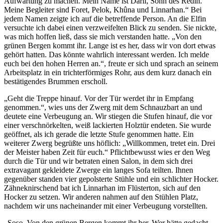
Aufwartung zu machen. Mein Name ist Daril, Sohn des Redin.
Meine Begleiter sind Foret, Pelok, Khûna und Linnarhan.“ Bei
jedem Namen zeigte ich auf die betreffende Person. An die Elfin
versuchte ich dabei einen verzweifelten Blick zu senden. Sie nickte,
was mich hoffen ließ, dass sie mich verstanden hatte. „Von den
grünen Bergen kommt ihr. Lange ist es her, dass wir von dort etwas
gehört hatten. Das könnte wahrlich interessant werden. Ich melde
euch bei den hohen Herren an.“, freute er sich und sprach an seinem
Arbeitsplatz in ein trichterförmiges Rohr, aus dem kurz danach ein
bestätigendes Brummen erscholl.
„Geht die Treppe hinauf. Vor der Tür werdet ihr in Empfang
genommen.“, wies uns der Zwerg mit dem Schnauzbart an und
deutete eine Verbeugung an. Wir stiegen die Stufen hinauf, die vor
einer verschnörkelten, weiß lackierten Holztür endeten. Sie wurde
geöffnet, als ich gerade die letzte Stufe genommen hatte. Ein
weiterer Zwerg begrüßte uns höflich: „Willkommen, tretet ein. Drei
der Meister haben Zeit für euch.“ Pflichtbewusst wies er den Weg
durch die Tür und wir betraten einen Salon, in dem sich drei
extravagant gekleidete Zwerge ein langes Sofa teilten. Ihnen
gegenüber standen vier gepolsterte Stühle und ein schlichter Hocker.
Zähneknirschend bat ich Linnarhan im Flüsterton, sich auf den
Hocker zu setzen. Wir anderen nahmen auf den Stühlen Platz,
nachdem wir uns nacheinander mit einer Verbeugung vorstellten.
„Soso. Von den grünen Bergen kommt ihr her. Wer hätte gedacht,