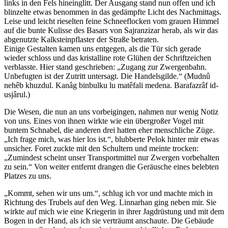
links in den Fels hineinglitt. Der Ausgang stand nun offen und ich
blinzelte etwas benommen in das gedämpfte Licht des Nachmittags.
Leise und leicht rieselten feine Schneeflocken vom grauen Himmel
auf die bunte Kulisse des Basars von Sajranzizar herab, als wir das
abgenutzte Kalksteinpflaster der Straße betraten.
Einige Gestalten kamen uns entgegen, als die Tür sich gerade
wieder schloss und das kristalline rote Glühen der Schriftzeichen
verblasste. Hier stand geschrieben: „Zugang zur Zwergenbahn.
Unbefugten ist der Zutritt untersagt. Die Handelsgilde.“ (Mudnû
nehêb khuzdul. Kanâg binbulku lu matêfali medena. Barafazrâf id-
usjârul.)
Die Wesen, die nun an uns vorbeigingen, nahmen nur wenig Notiz
von uns. Eines von ihnen wirkte wie ein übergroßer Vogel mit
buntem Schnabel, die anderen drei hatten eher menschliche Züge.
„Ich frage mich, was hier los ist.“, blubberte Pelok hinter mir etwas
unsicher. Foret zuckte mit den Schultern und meinte trocken:
„Zumindest scheint unser Transportmittel nur Zwergen vorbehalten
zu sein.“ Von weiter entfernt drangen die Geräusche eines belebten
Platzes zu uns.
„Kommt, sehen wir uns um.“, schlug ich vor und machte mich in
Richtung des Trubels auf den Weg. Linnarhan ging neben mir. Sie
wirkte auf mich wie eine Kriegerin in ihrer Jagdrüstung und mit dem
Bogen in der Hand, als ich sie verträumt anschaute. Die Gebäude