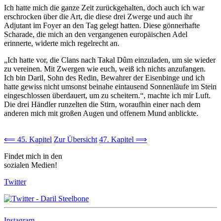
Ich hatte mich die ganze Zeit zurückgehalten, doch auch ich war
erschrocken über die Art, die diese drei Zwerge und auch ihr
Adjutant im Foyer an den Tag gelegt hatten. Diese gönnerhafte
Scharade, die mich an den vergangenen europäischen Adel
erinnerte, widerte mich regelrecht an.
„Ich hatte vor, die Clans nach Takal Dûm einzuladen, um sie wieder
zu vereinen. Mit Zwergen wie euch, weiß ich nichts anzufangen.
Ich bin Daril, Sohn des Redin, Bewahrer der Eisenbinge und ich
hatte gewiss nicht umsonst beinahe eintausend Sonnenläufe im Stein
eingeschlossen überdauert, um zu scheitern.“, machte ich mir Luft.
Die drei Händler runzelten die Stirn, woraufhin einer nach dem
anderen mich mit großen Augen und offenem Mund anblickte.
⟸ 45. Kapitel
Zur Übersicht
47. Kapitel ⟹
Findet mich in den
sozialen Medien!
Twitter
Instagram