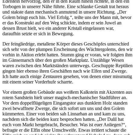
Edelstein hervorzog, den er in den Raum hinein richtete, in den ein
Torbogen in unserer Nähe führte. Eine schlanke Gestalt trat heraus
und stakste dann mechanisch anmutend in unsere Richtung. „Der
Golem bringt euch hin. Viel Erfolg.“, teilte uns der Mann mit, bevor
er das Konstrukt auf den Weg schickte, indem er sein Juwel an
dessen Brust hielt, wo ein anderer Kristall eingelassen war,
daraufhin setzte er sich in Bewegung.
Der feingliedrige, metallene Körper dieses Geschöpfes unterschied
sich sehr von der plumpen Erscheinung des Wächtergolems, den wir
vorhin in Aktion erlebt hatten. Stumm ging er voran, wir folgten ihm
im Gänsemarsch über den großen Marktplatz. Unzählige Wesen
waren zwischen den Marktständen unterwegs. Geschuppte Reptilien
gingen hier ebenso ihren Geschäften nach wie Elfen und Zwerge.
Ich hatte auch einige Zentauren gesehen, von denen einer missmutig
mit einem seiner Vorderhufe scharrte.
Vor einem großen Gebäude aus weißem Kalkstein mit Akzenten aus
rotem Sandstein hielt unser magisch-mechanischer Stadtführer an.
Vor dem doppelflügeligen Eingangstor aus dunklem Holz standen
zwei bewaffnete Zwerge, die sich sofort um uns und den Golem
kümmerten. Einer von beiden sah Linnarhan an und kam zu uns,
nachdem sich die beiden kurz besprochen hatten. „Der Dalil hat
euch vom Markt hergebracht, Besucher. Was ist euer Anliegen?“,
befragte er die Elfin ohne Umschweife. Etwas irritiert schaute die