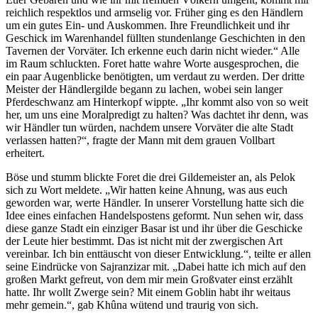
reichlich respektlos und armselig vor. Früher ging es den Händlern
um ein gutes Ein- und Auskommen. Ihre Freundlichkeit und ihr
Geschick im Warenhandel füllten stundenlange Geschichten in den
Tavernen der Vorväter. Ich erkenne euch darin nicht wieder.“ Alle
im Raum schluckten. Foret hatte wahre Worte ausgesprochen, die
ein paar Augenblicke benötigten, um verdaut zu werden. Der dritte
Meister der Händlergilde begann zu lachen, wobei sein langer
Pferdeschwanz am Hinterkopf wippte. „Ihr kommt also von so weit
her, um uns eine Moralpredigt zu halten? Was dachtet ihr denn, was
wir Händler tun würden, nachdem unsere Vorväter die alte Stadt
verlassen hatten?“, fragte der Mann mit dem grauen Vollbart
erheitert.
Böse und stumm blickte Foret die drei Gildemeister an, als Pelok
sich zu Wort meldete. „Wir hatten keine Ahnung, was aus euch
geworden war, werte Händler. In unserer Vorstellung hatte sich die
Idee eines einfachen Handelspostens geformt. Nun sehen wir, dass
diese ganze Stadt ein einziger Basar ist und ihr über die Geschicke
der Leute hier bestimmt. Das ist nicht mit der zwergischen Art
vereinbar. Ich bin enttäuscht von dieser Entwicklung.“, teilte er allen
seine Eindrücke von Sajranzizar mit. „Dabei hatte ich mich auf den
großen Markt gefreut, von dem mir mein Großvater einst erzählt
hatte. Ihr wollt Zwerge sein? Mit einem Goblin habt ihr weitaus
mehr gemein.“, gab Khûna wütend und traurig von sich.