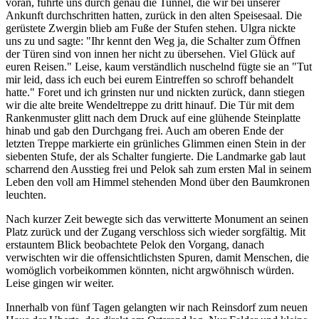
voran, führte uns durch genau die Tunnel, die wir bei unserer
Ankunft durchschritten hatten, zurück in den alten Speisesaal. Die
gerüstete Zwergin blieb am Fuße der Stufen stehen. Ulgra nickte
uns zu und sagte: "Ihr kennt den Weg ja, die Schalter zum Öffnen
der Türen sind von innen her nicht zu übersehen. Viel Glück auf
euren Reisen." Leise, kaum verständlich nuschelnd fügte sie an "Tut
mir leid, dass ich euch bei eurem Eintreffen so schroff behandelt
hatte." Foret und ich grinsten nur und nickten zurück, dann stiegen
wir die alte breite Wendeltreppe zu dritt hinauf. Die Tür mit dem
Rankenmuster glitt nach dem Druck auf eine glühende Steinplatte
hinab und gab den Durchgang frei. Auch am oberen Ende der
letzten Treppe markierte ein grünliches Glimmen einen Stein in der
siebenten Stufe, der als Schalter fungierte. Die Landmarke gab laut
scharrend den Ausstieg frei und Pelok sah zum ersten Mal in seinem
Leben den voll am Himmel stehenden Mond über den Baumkronen
leuchten.
Nach kurzer Zeit bewegte sich das verwitterte Monument an seinen
Platz zurück und der Zugang verschloss sich wieder sorgfältig. Mit
erstauntem Blick beobachtete Pelok den Vorgang, danach
verwischten wir die offensichtlichsten Spuren, damit Menschen, die
womöglich vorbeikommen könnten, nicht argwöhnisch würden.
Leise gingen wir weiter.
Innerhalb von fünf Tagen gelangten wir nach Reinsdorf zum neuen