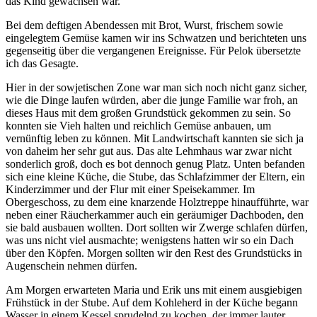
das Kind gewachsen war.
Bei dem deftigen Abendessen mit Brot, Wurst, frischem sowie
eingelegtem Gemüse kamen wir ins Schwatzen und berichteten uns
gegenseitig über die vergangenen Ereignisse. Für Pelok übersetzte
ich das Gesagte.
Hier in der sowjetischen Zone war man sich noch nicht ganz sicher,
wie die Dinge laufen würden, aber die junge Familie war froh, an
dieses Haus mit dem großen Grundstück gekommen zu sein. So
konnten sie Vieh halten und reichlich Gemüse anbauen, um
vernünftig leben zu können. Mit Landwirtschaft kannten sie sich ja
von daheim her sehr gut aus. Das alte Lehmhaus war zwar nicht
sonderlich groß, doch es bot dennoch genug Platz. Unten befanden
sich eine kleine Küche, die Stube, das Schlafzimmer der Eltern, ein
Kinderzimmer und der Flur mit einer Speisekammer. Im
Obergeschoss, zu dem eine knarzende Holztreppe hinaufführte, war
neben einer Räucherkammer auch ein geräumiger Dachboden, den
sie bald ausbauen wollten. Dort sollten wir Zwerge schlafen dürfen,
was uns nicht viel ausmachte; wenigstens hatten wir so ein Dach
über den Köpfen. Morgen sollten wir den Rest des Grundstücks in
Augenschein nehmen dürfen.
Am Morgen erwarteten Maria und Erik uns mit einem ausgiebigen
Frühstück in der Stube. Auf dem Kohleherd in der Küche begann
Wasser in einem Kessel sprudelnd zu kochen, der immer lauter