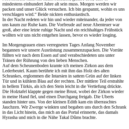
mindestens einhundert Jahre alt sein muss. Morgen werden wir
packen und unser Glück versuchen. Ich bin gespannt, wohin es uns
verschlagen wird.“ Beide nickten enthusiastisch.
In der Nacht redeten wir hin und wieder miteinander, da jeder von
uns kaum zur Ruhe kam. Die Vorfreude auf neue Abenteuer war
groß, aber eine letzte ruhige Nacht und ein reichhaltiges Frühstück
wollten wir uns nicht entgehen lassen, bevor es wieder losging.
Im Morgengrauen eines verregneten Tages Anfang November
begannen wir unsere Ausrüstung zusammenzupacken. Die Vorräte
füllten wir nach dem Essen auf und verabschiedeten uns unter
Tränen der Rührung von den lieben Menschen.
Auf dem Scheunenboden kramte ich meinen Zirkon aus dem
Lederbeutel. Kaum berührte ich mit ihm das Holz des alten
Schrankes, erglommen die Intarsien in sattem Grün auf der linken
Tür und in kühlem Blau auf der rechten. Der mittlere Teil erstrahlte
in hellem Türkis, als ich den Stein leicht in die Vertiefung drückte.
Die Holztafel klappte gegen meine Brust, wobei der Zirkon wieder
in meine Hand fiel, und einen Durchgang freigab. Die Uberts
standen hinter uns. Von der kleinen Edith kam ein überraschtes
Jauchzen. Wir Zwerge winkten und begaben uns durch den Schrank
in das Licht hinein, das mich an das Portal erinnerte, das damals
Hyrasha und mich in die Nähe Takal Dûms brachte.