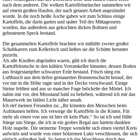
nach dem anderen. Die welken Kartoffelsträucher sammelten wir
auf einem großen Haufen, der nach getaner Arbeit angezündet
wurde. In die noch heiße Asche gaben wir zum Schluss einige
Kartoffeln, die darin garten und später Teil des Mittagessens
wurden, das außerdem aus gekochten dicken Bohnen und
gebratenem Speck bestand.
Die gesammelten Kartoffeln brachten wir mithilfe zweier großer
Schubkarren zum Kellerloch und ließen sie die Schütte herunter
purzeln.
Als alle Knollen abgeladen waren, glitt ich durch die
Kartoffelrutsche in den kühlen Vorratskeller hinunter, dessen Boden
aus festgestampfter schwarzer Erde bestand. Frisch stieg ein
Lufthauch aus dem tiefen gemauerten Brunnenschacht herauf, der
vor mir in die Höhe ragte und in der Decke verschwand. Einige
Steine fehlten und aus so mancher Fuge bröckelte der Mörtel. Ich
nahm mir vor, den Missstand bald zu beheben, während ich mir das
Mauerwerk im fahlen Licht näher ansah.
Ich rief meinen Freunden zu: „Ihr könnten den Menschen beim
Aufräumen helfen. Ich versorge die Kartoffeln in die Kisten. Für
mehr als einen von uns ist hier eh kein Platz.“ So tat ich und füllte
Stiege um Stiege, die ich in ein grobes Regal aus hartem dunklen
Holz stapelte. Die steinerne Treppe wendelte sich einen viertel Kreis
aufwärts und wurde von einer hölzernen Luke verschlossen, die sich
einfach aufstoßen ließ. So betrat ich das Waschhaus durch den