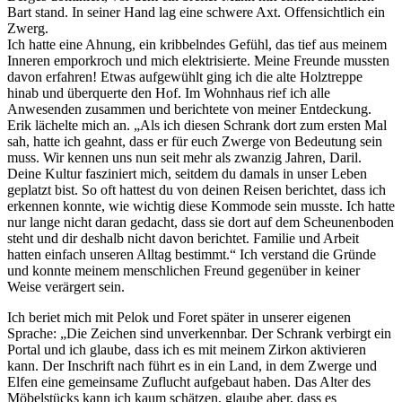
Bart stand. In seiner Hand lag eine schwere Axt. Offensichtlich ein
Zwerg.
Ich hatte eine Ahnung, ein kribbelndes Gefühl, das tief aus meinem
Inneren emporkroch und mich elektrisierte. Meine Freunde mussten
davon erfahren! Etwas aufgewühlt ging ich die alte Holztreppe
hinab und überquerte den Hof. Im Wohnhaus rief ich alle
Anwesenden zusammen und berichtete von meiner Entdeckung.
Erik lächelte mich an. „Als ich diesen Schrank dort zum ersten Mal
sah, hatte ich geahnt, dass er für euch Zwerge von Bedeutung sein
muss. Wir kennen uns nun seit mehr als zwanzig Jahren, Daril.
Deine Kultur fasziniert mich, seitdem du damals in unser Leben
geplatzt bist. So oft hattest du von deinen Reisen berichtet, dass ich
erkennen konnte, wie wichtig diese Kommode sein musste. Ich hatte
nur lange nicht daran gedacht, dass sie dort auf dem Scheunenboden
steht und dir deshalb nicht davon berichtet. Familie und Arbeit
hatten einfach unseren Alltag bestimmt.“ Ich verstand die Gründe
und konnte meinem menschlichen Freund gegenüber in keiner
Weise verärgert sein.
Ich beriet mich mit Pelok und Foret später in unserer eigenen
Sprache: „Die Zeichen sind unverkennbar. Der Schrank verbirgt ein
Portal und ich glaube, dass ich es mit meinem Zirkon aktivieren
kann. Der Inschrift nach führt es in ein Land, in dem Zwerge und
Elfen eine gemeinsame Zuflucht aufgebaut haben. Das Alter des
Möbelstücks kann ich kaum schätzen, glaube aber, dass es