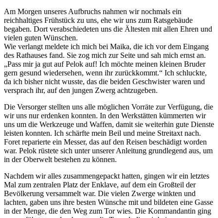
Am Morgen unseres Aufbruchs nahmen wir nochmals ein
reichhaltiges Frühstück zu uns, ehe wir uns zum Ratsgebäude
begaben. Dort verabschiedeten uns die Ältesten mit allen Ehren und
vielen guten Wünschen.
Wie verlangt meldete ich mich bei Maika, die ich vor dem Eingang
des Rathauses fand. Sie zog mich zur Seite und sah mich ernst an.
„Pass mir ja gut auf Pelok auf! Ich möchte meinen kleinen Bruder
gern gesund wiedersehen, wenn ihr zurückkommt.“ Ich schluckte,
da ich bisher nicht wusste, das die beiden Geschwister waren und
versprach ihr, auf den jungen Zwerg achtzugeben.
Die Versorger stellten uns alle möglichen Vorräte zur Verfügung, die
wir uns nur erdenken konnten. In den Werkstätten kümmerten wir
uns um die Werkzeuge und Waffen, damit sie weiterhin gute Dienste
leisten konnten. Ich schärfte mein Beil und meine Streitaxt nach.
Foret reparierte ein Messer, das auf den Reisen beschädigt worden
war. Pelok rüstete sich unter unserer Anleitung grundlegend aus, um
in der Oberwelt bestehen zu können.
Nachdem wir alles zusammengepackt hatten, gingen wir ein letztes
Mal zum zentralen Platz der Enklave, auf dem ein Großteil der
Bevölkerung versammelt war. Die vielen Zwerge winkten und
lachten, gaben uns ihre besten Wünsche mit und bildeten eine Gasse
in der Menge, die den Weg zum Tor wies. Die Kommandantin ging