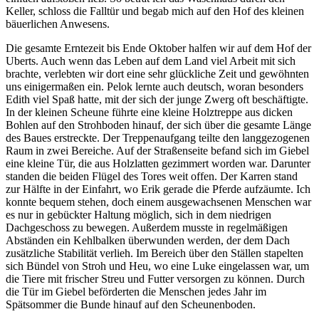
Keller, schloss die Falltür und begab mich auf den Hof des kleinen
bäuerlichen Anwesens.
Die gesamte Erntezeit bis Ende Oktober halfen wir auf dem Hof der
Uberts. Auch wenn das Leben auf dem Land viel Arbeit mit sich
brachte, verlebten wir dort eine sehr glückliche Zeit und gewöhnten
uns einigermaßen ein. Pelok lernte auch deutsch, woran besonders
Edith viel Spaß hatte, mit der sich der junge Zwerg oft beschäftigte.
In der kleinen Scheune führte eine kleine Holztreppe aus dicken
Bohlen auf den Strohboden hinauf, der sich über die gesamte Länge
des Baues erstreckte. Der Treppenaufgang teilte den langgezogenen
Raum in zwei Bereiche. Auf der Straßenseite befand sich im Giebel
eine kleine Tür, die aus Holzlatten gezimmert worden war. Darunter
standen die beiden Flügel des Tores weit offen. Der Karren stand
zur Hälfte in der Einfahrt, wo Erik gerade die Pferde aufzäumte. Ich
konnte bequem stehen, doch einem ausgewachsenen Menschen war
es nur in gebückter Haltung möglich, sich in dem niedrigen
Dachgeschoss zu bewegen. Außerdem musste in regelmäßigen
Abständen ein Kehlbalken überwunden werden, der dem Dach
zusätzliche Stabilität verlieh. Im Bereich über den Ställen stapelten
sich Bündel von Stroh und Heu, wo eine Luke eingelassen war, um
die Tiere mit frischer Streu und Futter versorgen zu können. Durch
die Tür im Giebel beförderten die Menschen jedes Jahr im
Spätsommer die Bunde hinauf auf den Scheunenboden.