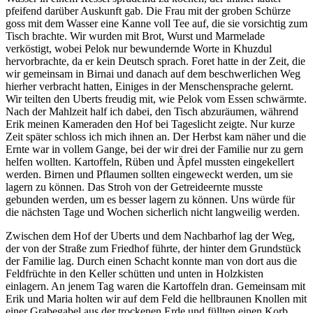
pfeifend darüber Auskunft gab. Die Frau mit der groben Schürze
goss mit dem Wasser eine Kanne voll Tee auf, die sie vorsichtig zum
Tisch brachte. Wir wurden mit Brot, Wurst und Marmelade
verköstigt, wobei Pelok nur bewundernde Worte in Khuzdul
hervorbrachte, da er kein Deutsch sprach. Foret hatte in der Zeit, die
wir gemeinsam in Birnai und danach auf dem beschwerlichen Weg
hierher verbracht hatten, Einiges in der Menschensprache gelernt.
Wir teilten den Uberts freudig mit, wie Pelok vom Essen schwärmte.
Nach der Mahlzeit half ich dabei, den Tisch abzuräumen, während
Erik meinen Kameraden den Hof bei Tageslicht zeigte. Nur kurze
Zeit später schloss ich mich ihnen an. Der Herbst kam näher und die
Ernte war in vollem Gange, bei der wir drei der Familie nur zu gern
helfen wollten. Kartoffeln, Rüben und Äpfel mussten eingekellert
werden. Birnen und Pflaumen sollten eingeweckt werden, um sie
lagern zu können. Das Stroh von der Getreideernte musste
gebunden werden, um es besser lagern zu können. Uns würde für
die nächsten Tage und Wochen sicherlich nicht langweilig werden.
Zwischen dem Hof der Uberts und dem Nachbarhof lag der Weg,
der von der Straße zum Friedhof führte, der hinter dem Grundstück
der Familie lag. Durch einen Schacht konnte man von dort aus die
Feldfrüchte in den Keller schütten und unten in Holzkisten
einlagern. An jenem Tag waren die Kartoffeln dran. Gemeinsam mit
Erik und Maria holten wir auf dem Feld die hellbraunen Knollen mit
einer Grabegabel aus der trockenen Erde und füllten einen Korb