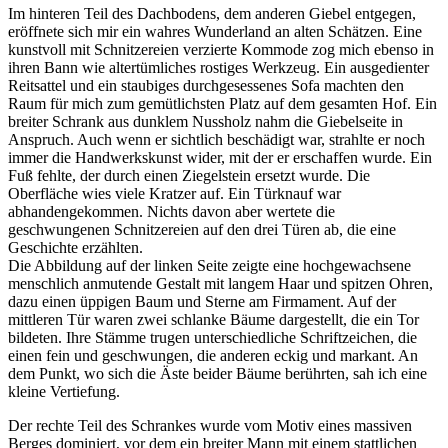
Im hinteren Teil des Dachbodens, dem anderen Giebel entgegen,
eröffnete sich mir ein wahres Wunderland an alten Schätzen. Eine
kunstvoll mit Schnitzereien verzierte Kommode zog mich ebenso in
ihren Bann wie altertümliches rostiges Werkzeug. Ein ausgedienter
Reitsattel und ein staubiges durchgesessenes Sofa machten den
Raum für mich zum gemütlichsten Platz auf dem gesamten Hof. Ein
breiter Schrank aus dunklem Nussholz nahm die Giebelseite in
Anspruch. Auch wenn er sichtlich beschädigt war, strahlte er noch
immer die Handwerkskunst wider, mit der er erschaffen wurde. Ein
Fuß fehlte, der durch einen Ziegelstein ersetzt wurde. Die
Oberfläche wies viele Kratzer auf. Ein Türknauf war
abhandengekommen. Nichts davon aber wertete die
geschwungenen Schnitzereien auf den drei Türen ab, die eine
Geschichte erzählten.
Die Abbildung auf der linken Seite zeigte eine hochgewachsene
menschlich anmutende Gestalt mit langem Haar und spitzen Ohren,
dazu einen üppigen Baum und Sterne am Firmament. Auf der
mittleren Tür waren zwei schlanke Bäume dargestellt, die ein Tor
bildeten. Ihre Stämme trugen unterschiedliche Schriftzeichen, die
einen fein und geschwungen, die anderen eckig und markant. An
dem Punkt, wo sich die Äste beider Bäume berührten, sah ich eine
kleine Vertiefung.
Der rechte Teil des Schrankes wurde vom Motiv eines massiven
Berges dominiert, vor dem ein breiter Mann mit einem stattlichen