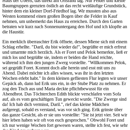
Haus der Uberts, das direkt am Ortsrand lag. Nur Felder und kleine
Baumgruppen grenzten östlich an das recht weitläufige Grundstück,
hinter dem ein kleiner Dorf-Friedhof lag. Wir mussten also aus
Westen kommend einen großen Bogen über die Felder in Kauf
nehmen, um unbemerkt das Haus zu erreichen. Durch den Garten
betraten wir kurz nach Sonnenuntergang den Hof und ich klopfte an
die Haustür.
Ein merklich überraschter Erik öffnete, dessen Miene sich mit einem
Schlag erhellte. "Daril, du bist wieder da!", begrüßte er mich erfreut
und umarmte mich herzlich. Als er Foret und Pelok bemerkte, ließ er
mich los und begrüßte sie, indem er beiden die Hand reichte,
während ich ihm den jungen Zwerg vorstellte. "Willkommen Pelok,
sei gegrüßt Foret. Kommt doch alle herein und esst mit uns zu
Abend. Dabei möchte ich alles wissen, was ihr in den letzten
Wochen erlebt habt." In dem kleinen gefliesten Flur legten wir unser
Gepäck ab, dann lud Erik uns ein, in der Stube Platz zu nehmen. Er
zog den Tisch aus und Maria deckte pflichtbewusst für ein
Abendbrot. Das Töchterchen Edith blickte verschlafen vom Sofa
auf, als es vom geschäftigen Tun geweckt wurde. "Die Zwerge sind
da! Ich hab dich vermisst, Daril.", rief das kleine Mädchen
aufgeregt, sobald es verstand, was vor sich ging. Erik grinste über
das ganze Gesicht, als er sie uns vorstellte: "Sie ist jetzt vier. Seit wir
hier leben haben wir oft von euch gesprochen." Obwohl Foret und
ich nur wenige Wochen fort gewesen waren, stellte ich fest, wie sehr