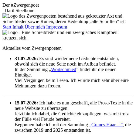
Der #Zwergenpoet
| Daril Steelbone |
Start
Inhalt
Über mich
Impressum
Aktuelles vom Zwergenpoeten
31.07.2026:
Es sind wieder neue Gedichte entstanden,
obwohl sich die neue Seite noch im Aufbau befindet.
In der Sammlung „
Wortschmied
” findet ihr die neuen
Einträge.
Viel Vergnügen beim Lesen. Ich würde mich sehr über eure
Meinungen dazu freuen.
15.07.2026:
Ich habe es nun geschafft, alle Prosa-Texte in die
neue Website zu übertragen.
Jetzt bin ich dabei, die Gedichte einzupflegen, was mir trotz
der Fülle viel Freude bereitet.
Begonnen habe ich mit der Sammlung
„Graues Haar ...”
, die
zwischen 2019 und 2025 entstanden ist.