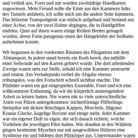
und verließ uns. Foret und mir wurden zweirädrige Handkarren
zugewiesen. Mein Freund sollte die Ernte aus den Kammern links
des Tunnels anfahren, ich sollte mich um die andere Seite kümmern.
Das hölzerne Transportgerät war einfach aufgebaut und bestand aus
einer Achse, von der zwei Holme abgingen, die in Handgriffen
endeten. Quer auf ihnen waren einige Reihen Bretter genagelt
worden, deren Form passgenau einen der Hängekörbe der Seilbahn
aufnehmen konnte.
Wir begannen in den vordersten Räumen des Pilzgartens mit dem
Abtransport. In jedem stand bereits ein Korb bereit, der mithilfe
einer Seilwinde auf den Karren gehievt wurde. Die dort arbeitenden
Zwerge waren stets zur Stelle, sobald ich eine Kammer ansteuerte
und eintrat. Am Verladepunkt verlief die Abgabe ebenso
reibungslos, was den Fortschritt schnell sichtbar machte. Die
Pilzhüter waren ein gut eingespieltes Ensemble, Foret und ich eine
willkommene Entlastung, da wir die körperlich anstrengendere
Arbeit zu leisten hatten. Nie waren mir so viele unterschiedliche
Arten von Pilzen untergekommen: trichterförmige Pfifferlinge,
Steinpilze mit dicken fleischigen Kappen, Morcheln, filigrane
Krause Glucke, kugelige Boviste und einige mehr. Jeder Kammer
war ein eigener Duft zu eigen, der sich danach richtete, welche
Vorlieben die jeweiligen Pilze hatten. Wie draußen in den Wäldern
gingen bestimmte Myzelien nur mit ausgewählten Hölzern eine
Symbiose ein und bildeten dort Pilzkörper aus. Untereinander waren