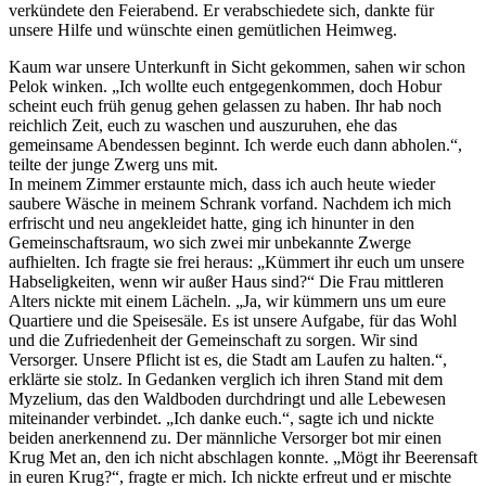
verkündete den Feierabend. Er verabschiedete sich, dankte für
unsere Hilfe und wünschte einen gemütlichen Heimweg.
Kaum war unsere Unterkunft in Sicht gekommen, sahen wir schon
Pelok winken. „Ich wollte euch entgegenkommen, doch Hobur
scheint euch früh genug gehen gelassen zu haben. Ihr hab noch
reichlich Zeit, euch zu waschen und auszuruhen, ehe das
gemeinsame Abendessen beginnt. Ich werde euch dann abholen.“,
teilte der junge Zwerg uns mit.
In meinem Zimmer erstaunte mich, dass ich auch heute wieder
saubere Wäsche in meinem Schrank vorfand. Nachdem ich mich
erfrischt und neu angekleidet hatte, ging ich hinunter in den
Gemeinschaftsraum, wo sich zwei mir unbekannte Zwerge
aufhielten. Ich fragte sie frei heraus: „Kümmert ihr euch um unsere
Habseligkeiten, wenn wir außer Haus sind?“ Die Frau mittleren
Alters nickte mit einem Lächeln. „Ja, wir kümmern uns um eure
Quartiere und die Speisesäle. Es ist unsere Aufgabe, für das Wohl
und die Zufriedenheit der Gemeinschaft zu sorgen. Wir sind
Versorger. Unsere Pflicht ist es, die Stadt am Laufen zu halten.“,
erklärte sie stolz. In Gedanken verglich ich ihren Stand mit dem
Myzelium, das den Waldboden durchdringt und alle Lebewesen
miteinander verbindet. „Ich danke euch.“, sagte ich und nickte
beiden anerkennend zu. Der männliche Versorger bot mir einen
Krug Met an, den ich nicht abschlagen konnte. „Mögt ihr Beerensaft
in euren Krug?“, fragte er mich. Ich nickte erfreut und er mischte