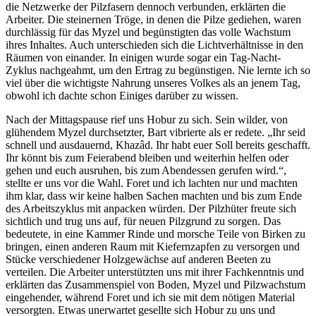
die Netzwerke der Pilzfasern dennoch verbunden, erklärten die
Arbeiter. Die steinernen Tröge, in denen die Pilze gediehen, waren
durchlässig für das Myzel und begünstigten das volle Wachstum
ihres Inhaltes. Auch unterschieden sich die Lichtverhältnisse in den
Räumen von einander. In einigen wurde sogar ein Tag-Nacht-
Zyklus nachgeahmt, um den Ertrag zu begünstigen. Nie lernte ich so
viel über die wichtigste Nahrung unseres Volkes als an jenem Tag,
obwohl ich dachte schon Einiges darüber zu wissen.
Nach der Mittagspause rief uns Hobur zu sich. Sein wilder, von
glühendem Myzel durchsetzter, Bart vibrierte als er redete. „Ihr seid
schnell und ausdauernd, Khazâd. Ihr habt euer Soll bereits geschafft.
Ihr könnt bis zum Feierabend bleiben und weiterhin helfen oder
gehen und euch ausruhen, bis zum Abendessen gerufen wird.“,
stellte er uns vor die Wahl. Foret und ich lachten nur und machten
ihm klar, dass wir keine halben Sachen machten und bis zum Ende
des Arbeitszyklus mit anpacken würden. Der Pilzhüter freute sich
sichtlich und trug uns auf, für neuen Pilzgrund zu sorgen. Das
bedeutete, in eine Kammer Rinde und morsche Teile von Birken zu
bringen, einen anderen Raum mit Kiefernzapfen zu versorgen und
Stücke verschiedener Holzgewächse auf anderen Beeten zu
verteilen. Die Arbeiter unterstützten uns mit ihrer Fachkenntnis und
erklärten das Zusammenspiel von Boden, Myzel und Pilzwachstum
eingehender, während Foret und ich sie mit dem nötigen Material
versorgten. Etwas unerwartet gesellte sich Hobur zu uns und