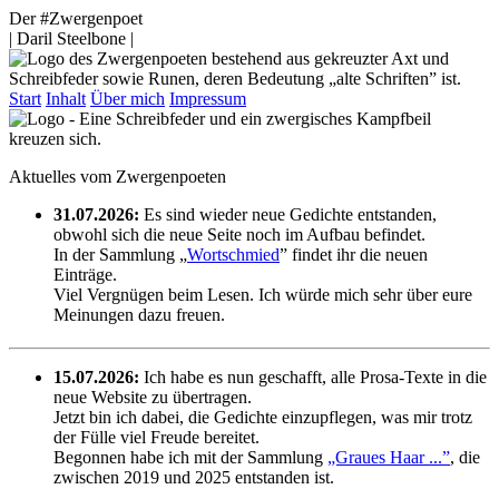
Der #Zwergenpoet
| Daril Steelbone |
Start
Inhalt
Über mich
Impressum
Aktuelles vom Zwergenpoeten
31.07.2026:
Es sind wieder neue Gedichte entstanden,
obwohl sich die neue Seite noch im Aufbau befindet.
In der Sammlung „
Wortschmied
” findet ihr die neuen
Einträge.
Viel Vergnügen beim Lesen. Ich würde mich sehr über eure
Meinungen dazu freuen.
15.07.2026:
Ich habe es nun geschafft, alle Prosa-Texte in die
neue Website zu übertragen.
Jetzt bin ich dabei, die Gedichte einzupflegen, was mir trotz
der Fülle viel Freude bereitet.
Begonnen habe ich mit der Sammlung
„Graues Haar ...”
, die
zwischen 2019 und 2025 entstanden ist.