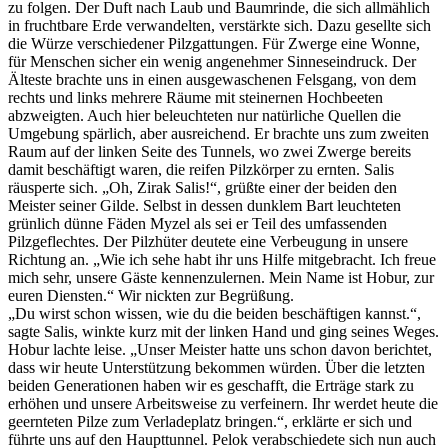
zu folgen. Der Duft nach Laub und Baumrinde, die sich allmählich
in fruchtbare Erde verwandelten, verstärkte sich. Dazu gesellte sich
die Würze verschiedener Pilzgattungen. Für Zwerge eine Wonne,
für Menschen sicher ein wenig angenehmer Sinneseindruck. Der
Älteste brachte uns in einen ausgewaschenen Felsgang, von dem
rechts und links mehrere Räume mit steinernen Hochbeeten
abzweigten. Auch hier beleuchteten nur natürliche Quellen die
Umgebung spärlich, aber ausreichend. Er brachte uns zum zweiten
Raum auf der linken Seite des Tunnels, wo zwei Zwerge bereits
damit beschäftigt waren, die reifen Pilzkörper zu ernten. Salis
räusperte sich. „Oh, Zirak Salis!“, grüßte einer der beiden den
Meister seiner Gilde. Selbst in dessen dunklem Bart leuchteten
grünlich dünne Fäden Myzel als sei er Teil des umfassenden
Pilzgeflechtes. Der Pilzhüter deutete eine Verbeugung in unsere
Richtung an. „Wie ich sehe habt ihr uns Hilfe mitgebracht. Ich freue
mich sehr, unsere Gäste kennenzulernen. Mein Name ist Hobur, zur
euren Diensten.“ Wir nickten zur Begrüßung.
„Du wirst schon wissen, wie du die beiden beschäftigen kannst.“,
sagte Salis, winkte kurz mit der linken Hand und ging seines Weges.
Hobur lachte leise. „Unser Meister hatte uns schon davon berichtet,
dass wir heute Unterstützung bekommen würden. Über die letzten
beiden Generationen haben wir es geschafft, die Erträge stark zu
erhöhen und unsere Arbeitsweise zu verfeinern. Ihr werdet heute die
geernteten Pilze zum Verladeplatz bringen.“, erklärte er sich und
führte uns auf den Haupttunnel. Pelok verabschiedete sich nun auch