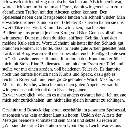
Ich wusch mich und zog mir frische Sachen an. Als ich bereit war,
wartete ich kurz im Vorraum auf Foret, damit wir gemeinsam zum
abendlichen Treffen mit den Ältesten gehen konnten. Den
Speisesaal neben dem Ratsgebäude fanden wir schnell wieder. Man
erwartete uns bereits und an der Tafel der Ratsherren hatten sie uns
zwei Plätze reserviert. Kaum dass wir saßen, brachte eine
Bedienung uns prompt je einen Krug voll Bier. Genussvoll stillten
wir unseren Durst mit dem dunklen, süffigen Gebräu. Amüsiert
meldete Kulo sich zu Wort: „Scheint, als hattet ihr den Schluck gut
brauchen können. Ich hörte, dass ihr heute gute Arbeit geleistet habt.
Larik und Brog waren voll des Lobes über euch. Fleißige Leute seid
ihr.“ Ein zustimmendes Raunen fuhr durch den Raum und erfüllte
mich mit Stolz. Eine Bedienstete kam mit dem Essen zur Tafel und
stellte vor mir einen großen, voll beladenen Teller ab. Es dampfte
noch und duftete köstlich nach Kürbis und Speck, dazu gab es
reichlich Rosenkohl und eine große gebratene Wurst. Maslín, der
Meister der Köche, wünschte uns einen guten Appetit, woraufhin
wir gemeinschaftlich mit dem Essen begannen.
Es war vorzüglich, wie ich es nicht anders erwartet hatte. Ich musste
mich sehr zurückhalten, um nicht alles gleich hinunter zu schlingen.
Geschirr und Besteck klapperten geschäftig im gesamten Speisesaal,
ansonsten war kein anderer Laut zu hören. Uzâdin der Älteste der
Metzger beendete schmatzend sein Mahl und setzte zu reden an:
„Wir sind die dritte Generation von Ubâr Dûm. Leicht war es uns