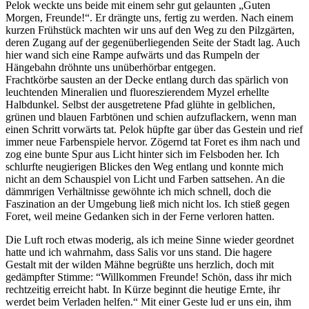
Pelok weckte uns beide mit einem sehr gut gelaunten „Guten
Morgen, Freunde!“. Er drängte uns, fertig zu werden. Nach einem
kurzen Frühstück machten wir uns auf den Weg zu den Pilzgärten,
deren Zugang auf der gegenüberliegenden Seite der Stadt lag. Auch
hier wand sich eine Rampe aufwärts und das Rumpeln der
Hängebahn dröhnte uns unüberhörbar entgegen.
Frachtkörbe sausten an der Decke entlang durch das spärlich von
leuchtenden Mineralien und fluoreszierendem Myzel erhellte
Halbdunkel. Selbst der ausgetretene Pfad glühte in gelblichen,
grünen und blauen Farbtönen und schien aufzuflackern, wenn man
einen Schritt vorwärts tat. Pelok hüpfte gar über das Gestein und rief
immer neue Farbenspiele hervor. Zögernd tat Foret es ihm nach und
zog eine bunte Spur aus Licht hinter sich im Felsboden her. Ich
schlurfte neugierigen Blickes den Weg entlang und konnte mich
nicht an dem Schauspiel von Licht und Farben sattsehen. An die
dämmrigen Verhältnisse gewöhnte ich mich schnell, doch die
Faszination an der Umgebung ließ mich nicht los. Ich stieß gegen
Foret, weil meine Gedanken sich in der Ferne verloren hatten.
Die Luft roch etwas moderig, als ich meine Sinne wieder geordnet
hatte und ich wahrnahm, dass Salis vor uns stand. Die hagere
Gestalt mit der wilden Mähne begrüßte uns herzlich, doch mit
gedämpfter Stimme: “Willkommen Freunde! Schön, dass ihr mich
rechtzeitig erreicht habt. In Kürze beginnt die heutige Ernte, ihr
werdet beim Verladen helfen.“ Mit einer Geste lud er uns ein, ihm