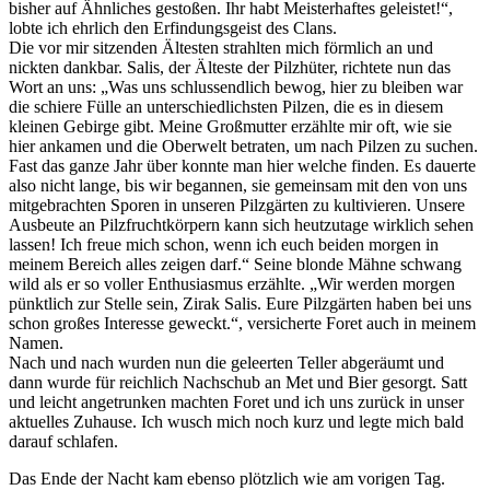
bisher auf Ähnliches gestoßen. Ihr habt Meisterhaftes geleistet!“,
lobte ich ehrlich den Erfindungsgeist des Clans.
Die vor mir sitzenden Ältesten strahlten mich förmlich an und
nickten dankbar. Salis, der Älteste der Pilzhüter, richtete nun das
Wort an uns: „Was uns schlussendlich bewog, hier zu bleiben war
die schiere Fülle an unterschiedlichsten Pilzen, die es in diesem
kleinen Gebirge gibt. Meine Großmutter erzählte mir oft, wie sie
hier ankamen und die Oberwelt betraten, um nach Pilzen zu suchen.
Fast das ganze Jahr über konnte man hier welche finden. Es dauerte
also nicht lange, bis wir begannen, sie gemeinsam mit den von uns
mitgebrachten Sporen in unseren Pilzgärten zu kultivieren. Unsere
Ausbeute an Pilzfruchtkörpern kann sich heutzutage wirklich sehen
lassen! Ich freue mich schon, wenn ich euch beiden morgen in
meinem Bereich alles zeigen darf.“ Seine blonde Mähne schwang
wild als er so voller Enthusiasmus erzählte. „Wir werden morgen
pünktlich zur Stelle sein, Zirak Salis. Eure Pilzgärten haben bei uns
schon großes Interesse geweckt.“, versicherte Foret auch in meinem
Namen.
Nach und nach wurden nun die geleerten Teller abgeräumt und
dann wurde für reichlich Nachschub an Met und Bier gesorgt. Satt
und leicht angetrunken machten Foret und ich uns zurück in unser
aktuelles Zuhause. Ich wusch mich noch kurz und legte mich bald
darauf schlafen.
Das Ende der Nacht kam ebenso plötzlich wie am vorigen Tag.