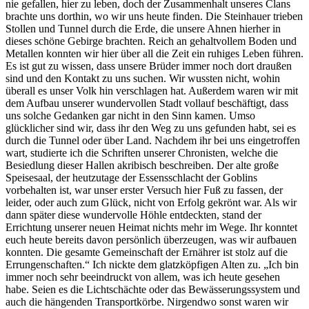
nie gefallen, hier zu leben, doch der Zusammenhalt unseres Clans
brachte uns dorthin, wo wir uns heute finden. Die Steinhauer trieben
Stollen und Tunnel durch die Erde, die unsere Ahnen hierher in
dieses schöne Gebirge brachten. Reich an gehaltvollem Boden und
Metallen konnten wir hier über all die Zeit ein ruhiges Leben führen.
Es ist gut zu wissen, dass unsere Brüder immer noch dort draußen
sind und den Kontakt zu uns suchen. Wir wussten nicht, wohin
überall es unser Volk hin verschlagen hat. Außerdem waren wir mit
dem Aufbau unserer wundervollen Stadt vollauf beschäftigt, dass
uns solche Gedanken gar nicht in den Sinn kamen. Umso
glücklicher sind wir, dass ihr den Weg zu uns gefunden habt, sei es
durch die Tunnel oder über Land. Nachdem ihr bei uns eingetroffen
wart, studierte ich die Schriften unserer Chronisten, welche die
Besiedlung dieser Hallen akribisch beschreiben. Der alte große
Speisesaal, der heutzutage der Essensschlacht der Goblins
vorbehalten ist, war unser erster Versuch hier Fuß zu fassen, der
leider, oder auch zum Glück, nicht von Erfolg gekrönt war. Als wir
dann später diese wundervolle Höhle entdeckten, stand der
Errichtung unserer neuen Heimat nichts mehr im Wege. Ihr konntet
euch heute bereits davon persönlich überzeugen, was wir aufbauen
konnten. Die gesamte Gemeinschaft der Ernährer ist stolz auf die
Errungenschaften.“ Ich nickte dem glatzköpfigen Alten zu. „Ich bin
immer noch sehr beeindruckt von allem, was ich heute gesehen
habe. Seien es die Lichtschächte oder das Bewässerungssystem und
auch die hängenden Transportkörbe. Nirgendwo sonst waren wir