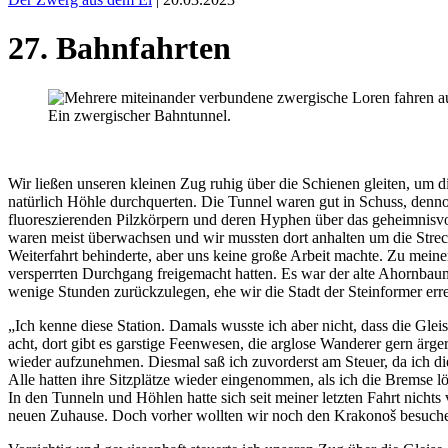
27. Bahnfahrten
Ein zwergischer Bahntunnel.
Wir ließen unseren kleinen Zug ruhig über die Schienen gleiten, um 
natürlich Höhle durchquerten. Die Tunnel waren gut in Schuss, denn
fluoreszierenden Pilzkörpern und deren Hyphen über das geheimnisvoll
waren meist überwachsen und wir mussten dort anhalten um die Strec
Weiterfahrt behinderte, aber uns keine große Arbeit machte. Zu mein
versperrten Durchgang freigemacht hatten. Es war der alte Ahornbau
wenige Stunden zurückzulegen, ehe wir die Stadt der Steinformer erre
„Ich kenne diese Station. Damals wusste ich aber nicht, dass die Gl
acht, dort gibt es garstige Feenwesen, die arglose Wanderer gern ärg
wieder aufzunehmen. Diesmal saß ich zuvorderst am Steuer, da ich die
Alle hatten ihre Sitzplätze wieder eingenommen, als ich die Bremse 
In den Tunneln und Höhlen hatte sich seit meiner letzten Fahrt nicht
neuen Zuhause. Doch vorher wollten wir noch den Krakonoš besuche