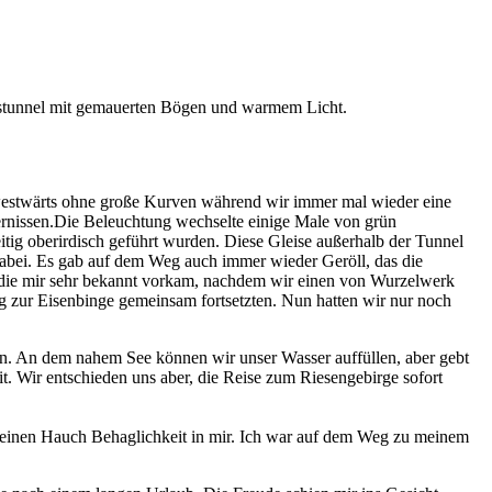
s westwärts ohne große Kurven während wir immer mal wieder eine
ernissen.Die Beleuchtung wechselte einige Male von grün
itig oberirdisch geführt wurden. Diese Gleise außerhalb der Tunnel
abei. Es gab auf dem Weg auch immer wieder Geröll, das die
n, die mir sehr bekannt vorkam, nachdem wir einen von Wurzelwerk
g zur Eisenbinge gemeinsam fortsetzten. Nun hatten wir nur noch
ßen. An dem nahem See können wir unser Wasser auffüllen, aber gebt
it. Wir entschieden uns aber, die Reise zum Riesengebirge sofort
mte einen Hauch Behaglichkeit in mir. Ich war auf dem Weg zu meinem