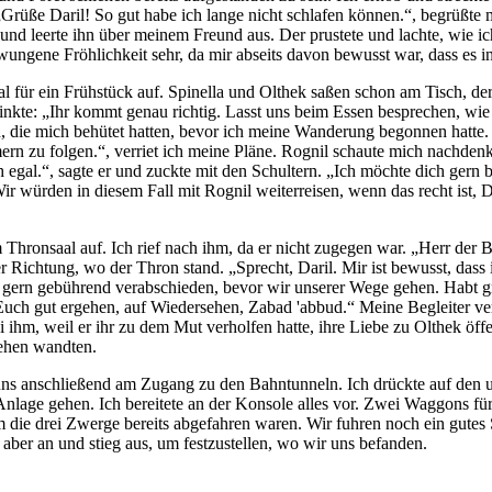
Grüße Daril! So gut habe ich lange nicht schlafen können.“, begrüßte 
b und leerte ihn über meinem Freund aus. Der prustete und lachte, wie ich
wungene Fröhlichkeit sehr, da mir abseits davon bewusst war, dass es 
l für ein Frühstück auf. Spinella und Olthek saßen schon am Tisch, de
nkte: „Ihr kommt genau richtig. Lasst uns beim Essen besprechen, wie
, die mich behütet hatten, bevor ich meine Wanderung begonnen hatte. 
mern zu folgen.“, verriet ich meine Pläne. Rognil schaute mich nachden
gal.“, sagte er und zuckte mit den Schultern. „Ich möchte dich gern b
„Wir würden in diesem Fall mit Rognil weiterreisen, wenn das recht ist,
Thronsaal auf. Ich rief nach ihm, da er nicht zugegen war. „Herr der
ichtung, wo der Thron stand. „Sprecht, Daril. Mir ist bewusst, dass ih
ns gern gebührend verabschieden, bevor wir unserer Wege gehen. Habt 
Euch gut ergehen, auf Wiedersehen, Zabad 'abbud.“ Meine Begleiter ve
ihm, weil er ihr zu dem Mut verholfen hatte, ihre Liebe zu Olthek öff
Gehen wandten.
s anschließend am Zugang zu den Bahntunneln. Ich drückte auf den un
en Anlage gehen. Ich bereitete an der Konsole alles vor. Zwei Waggons 
die drei Zwerge bereits abgefahren waren. Wir fuhren noch ein gutes S
 aber an und stieg aus, um festzustellen, wo wir uns befanden.