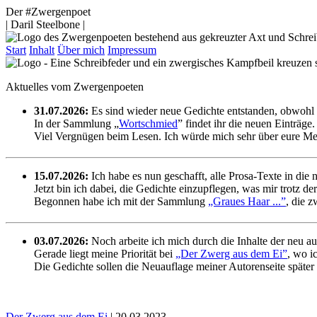
Der #Zwergenpoet
| Daril Steelbone |
Start
Inhalt
Über mich
Impressum
Aktuelles vom Zwergenpoeten
31.07.2026:
Es sind wieder neue Gedichte entstanden, obwohl s
In der Sammlung „
Wortschmied
” findet ihr die neuen Einträge.
Viel Vergnügen beim Lesen. Ich würde mich sehr über eure Me
15.07.2026:
Ich habe es nun geschafft, alle Prosa-Texte in die 
Jetzt bin ich dabei, die Gedichte einzupflegen, was mir trotz der
Begonnen habe ich mit der Sammlung
„Graues Haar ...”
, die 
03.07.2026:
Noch arbeite ich mich durch die Inhalte der neu a
Gerade liegt meine Priorität bei
„Der Zwerg aus dem Ei”
, wo i
Die Gedichte sollen die Neuauflage meiner Autorenseite später
Der Zwerg aus dem Ei
| 20.03.2023