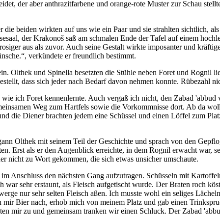
leidet, der aber anthrazitfarbene und orange-rote Muster zur Schau st
r die beiden wirkten auf uns wie ein Paar und sie strahlten sichtlich,
esaal, der Krakonoš saß am schmalen Ende der Tafel auf einem hochleh
rosiger aus als zuvor. Auch seine Gestalt wirkte imposanter und kräfti
nsche.“, verkündete er freundlich bestimmt.
in. Olthek und Spinella besetzten die Stühle neben Foret und Rognil li
stellt, dass sich jeder nach Bedarf davon nehmen konnte. Rübezahl nick
wie ich Foret kennenlernte. Auch vergaß ich nicht, den Zabad 'abbud 
meinsamen Weg zum Hartfels sowie die Vorkommnisse dort. Ab da wollte
 die Diener brachten jedem eine Schüssel und einen Löffel zum Platz. 
gann Olthek mit seinem Teil der Geschichte und sprach von den Gepflo
en. Erst als er den Augenblick erreichte, in dem Rognil erwacht war, se
sher nicht zu Wort gekommen, die sich etwas unsicher umschaute.
m Anschluss den nächsten Gang aufzutragen. Schüsseln mit Kartoffeln
h war sehr erstaunt, als Fleisch aufgetischt wurde. Der Braten roch kös
erge nur sehr selten Fleisch aßen. Ich musste wohl ein seliges Lächel
ich mir Bier nach, erhob mich von meinem Platz und gab einen Trinksp
eten mir zu und gemeinsam tranken wir einen Schluck. Der Zabad 'abbu