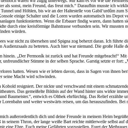
e, dennoch waren wir zügig unterwegs. Mir kam es vor wie die Heimrei
ter als sonst, mein Freund, das freut mich.“ Daraufhin musste ich wirkl
die Tunnel und Höhlen, bis wir an der Haltestelle von Gabil‘urdûm zum
 Konsole einige Schalter und die Loren wurden automatisch ins Depot ve
nanlagen funktionierten. Wenn die Erbauer findig waren, dann hatten si
ädte durch eine kreisförmige Bahntrasse verbunden sein. Wir mussten
sfinden würden.
es war nicht zu übersehen und Spigna zog beherzt daran. Ich führte die
n Audienzsaals zu betreten. Auch hier war niemand. Die große Halle d
aum hinein. „Der Permoník ist zurück und hat Freunde mitgebracht!“ Mit
er, unfreundlicher Stimme in der selben Sprache. Garstig setzte er fo
rloren hatten. Wesen wie er lebten davon, dass in Sagen von ihnen ber
er seine Macht wird schwinden.
den Kobold resigniert. Der nickte und verschwand mit einem schmatzend
theaters. Das gemeißelte Bildnis auf der Wand hinter uns wirkte imme
r und Baumeister.“, entwich es Olthek ehrfürchtig. Das Relief erzählte 
ur Lorenbahn und weiter westwärts reisen, um das herauszufinden. Bei
eue mich außerordentlich dich und deine Freunde in meinem Heim begrüße
 in seinem Thron, der lange weiße Bart reichte mittlerweile selbst auf
mir eine Ehre, Euch meine Gefährten vorzustellen. Foret der Metbrauer