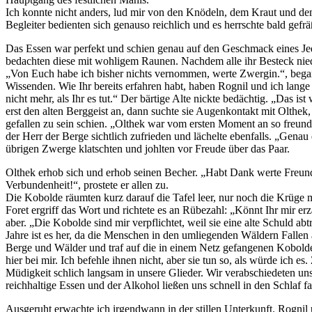
Ich konnte nicht anders, lud mir von den Knödeln, dem Kraut und dem
Begleiter bedienten sich genauso reichlich und es herrschte bald gef
Das Essen war perfekt und schien genau auf den Geschmack eines Je
bedachten diese mit wohligem Raunen. Nachdem alle ihr Besteck niede
„Von Euch habe ich bisher nichts vernommen, werte Zwergin.“, begann 
Wissenden. Wie Ihr bereits erfahren habt, haben Rognil und ich lange 
nicht mehr, als Ihr es tut.“ Der bärtige Alte nickte bedächtig. „Das 
erst den alten Berggeist an, dann suchte sie Augenkontakt mit Olthek, 
gefallen zu sein schien. „Olthek war vom ersten Moment an so freundl
der Herr der Berge sichtlich zufrieden und lächelte ebenfalls. „Gena
übrigen Zwerge klatschten und johlten vor Freude über das Paar.
Olthek erhob sich und erhob seinen Becher. „Habt Dank werte Freun
Verbundenheit!“, prostete er allen zu.
Die Kobolde räumten kurz darauf die Tafel leer, nur noch die Krüge m
Foret ergriff das Wort und richtete es an Rübezahl: „Könnt Ihr mir e
aber. „Die Kobolde sind mir verpflichtet, weil sie eine alte Schuld abtra
Jahre ist es her, da die Menschen in den umliegenden Wäldern Fallen 
Berge und Wälder und traf auf die in einem Netz gefangenen Kobolde.
hier bei mir. Ich befehle ihnen nicht, aber sie tun so, als würde ich 
Müdigkeit schlich langsam in unsere Glieder. Wir verabschiedeten u
reichhaltige Essen und der Alkohol ließen uns schnell in den Schlaf fa
Ausgeruht erwachte ich irgendwann in der stillen Unterkunft. Rognil 