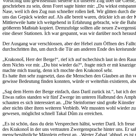
Vorsichtig und gewissenhaft steuerte ich unseren Zug über die Gleis
geschrieben zu sein, denn Foret sagte hinter mir: „Du wirkst entspann
Nase, weil ich den Zug nun schneller rollen ließ. Wir glitten durch 
uns das Gepäck wieder auf. Als alle bereit waren, drückte ich an der
Mittlerweile hatte ich weitgehend in Erfahrung gebracht, wie die Bah
größerem Maßstab kopiert. Demzufolge sollten alle neuen Zwergenst
eine dieser Stationen. Ich war gespannt, was wir darüber noch herau
Der Ausgang war verschlossen, aber der Hebel zum Öffnen des Falltor
durchschritten ihn, um durch die Tür am anderen Ende des kreisrunde
„Krakonoš, Herr der Berge!“, rief ich auf tschechisch laut in den R
dem Nichts vor mir. „Du bist wieder da?“, fragte mich er mit knarzig
machte mich traurig, denn ich mochte den Krakonoš sehr.
Es hatte ihm sehr zugesetzt, dass die Menschen den Glauben an ihn ve
gewisse Bedeutung finden konnten, würde er weiterhin existieren, ab
„Sag dem Herrn der Berge einfach, dass Daril zurück ist.“, bat ich 
Etwas ratlos standen wir fünf Zwerge im unteren Halbrund des Amphi
schauten es sich interessiert an. „Die Steinformer sind große Künstle
aber nichts über ihren weiteren Verbleib. Wir mussten wohl wieder z
gewesen, möglichst schnell Takal Dûm zu erreichen.
„Es ist schön, dass du dein Versprechen hältst, werter Daril. Ich fr
des Krakonoš in der uns vertrauten Zwergensprache hinter uns. Er saß
menschenähnliche Männlein erfreut an. „Werter Zabad ‘abbud, es ist 