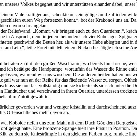
en unseres Volkes begegnet und wir unterstützen einander dabei, unse
mit einem Male kräftiger aus, schenkte uns ein gütiges und zufrieden wi
usgeschlafen euren Weg fortsetzen könnt.“, bot der Krakonoš uns an. D
hien davon sehr angetan.
er Reliefwand. „Kommt, wir bringen euch zu den Quartieren.“, krächzt
me in Anspruch, denn in jedem befanden sich vier Ruhelager. Spigna 
chteten geschwind die Betten her, als wir unsere Habe ablegten und in
n am Leib.“, teilte Foret mit. Mit einem Nicken bestätigte ich seine 
 betraten zu dritt den großen Waschraum, wo bereits fünf frische, wei
 und ich betätigte die Handpumpe, woraufhin das Wasser die Rinne ent
gelassen, während wir uns wuschen. Die anderen beiden hatten uns wohl
Rognil war nun an der Reihe für das fließende Wasser zu sorgen. Olthek
chloss sie nun fast vollständig und sie kicherte als sie sich unter die 
oßen Handtücher und verschwand in ihrem Quartier, unterdessen trockne
lla ihm Zutritt gewährte.
türlicher geworden war und weniger kristallin und durchscheinend ausz
chts Offensichtliches mehr davon an.
 Zwei Kobolde riefen uns zum Mahl mit dem Duch Gór, dem Berggeist de
f gelegt hatte. Eine bronzene Spange hielt ihre Frisur in Position. Da
ilt, zu dem sie Kniestrümpfe in den gleichen Farben trug, rundete ihr