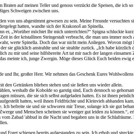
 Braten auf meinen Teller und genoss verzückt die Speisen, die ich so 
räßiges Schweigen zwischen uns.
den von uns abgestimmt gewesen zu sein. Meine Freunde versuchten si
rgelegt hatten, wandte sich der Krakonoš an Spinella.
er, „Worüber möchtet Ihr mich unterrichten?“ Spigna schluckte kurz un
Zeit in der kristallinen Steingestalt verbracht, die man uns immer noc
ist wahr, werte Spinella. Doch das war nicht mein Anliegen. Wovon mögt 
der sie glücklich anstrahlte und sie strahlte zurück. „Ich habe kürzlic
ich zu mir und seine hilfsbereite Art tat mir nach der langen einsamen 
u das meinte ich, junge Zwergin. Möge dieses Glück Euch beiden ewig ei
de und Ihr, großer Herr. Wir nehmen das Geschenk Eures Wohlwollens 
it den Getränken blieben stehen und sie ließen uns wieder allein.
rzählen, weshalb die Kobolde so garstig sind, Euch dennoch so gehorsa
gen müssen, die sie sich selbst aufgeladen hatten. Es ist ihnen peinlich, 
aufgestellt hatten, weil ihnen Feldfrüchte und Kleinvieh abhanden kam.
 Ich befreite sie und sie schworen mir Treue, solange ich sie gut beh
es. Zwerge und Menschen scheinen sie weniger gut leiden zu können.“, erk
ns vom Zabad 'abbud in die Nacht und begaben uns in die Schlafräume
llen.
und Foret schienen bereits aufgestanden zu sein. Ich erhob und streck