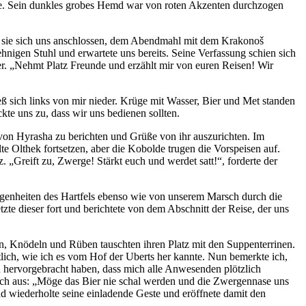
ellte. Sein dunkles grobes Hemd war von roten Akzenten durchzogen
 als sie sich uns anschlossen, dem Abendmahl mit dem Krakonoš
nigen Stuhl und erwartete uns bereits. Seine Verfassung schien sich
ger. „Nehmt Platz Freunde und erzählt mir von euren Reisen! Wir
eß sich links von mir nieder. Krüge mit Wasser, Bier und Met standen
te uns zu, dass wir uns bedienen sollten.
von Hyrasha zu berichten und Grüße von ihr auszurichten. Im
 Olthek fortsetzen, aber die Kobolde trugen die Vorspeisen auf.
„Greift zu, Zwerge! Stärkt euch und werdet satt!“, forderte der
genheiten des Hartfels ebenso wie von unserem Marsch durch die
tzte dieser fort und berichtete von dem Abschnitt der Reise, der uns
, Knödeln und Rüben tauschten ihren Platz mit den Suppenterrinen.
tlich, wie ich es vom Hof der Uberts her kannte. Nun bemerkte ich,
n hervorgebracht haben, dass mich alle Anwesenden plötzlich
ruch aus: „Möge das Bier nie schal werden und die Zwergennase uns
d wiederholte seine einladende Geste und eröffnete damit den