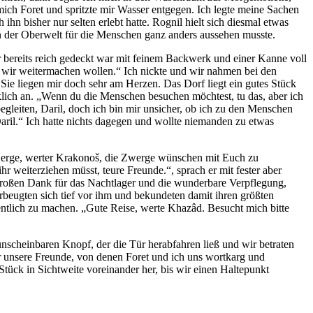
mich Foret und spritzte mir Wasser entgegen. Ich legte meine Sachen
 ihn bisher nur selten erlebt hatte. Rognil hielt sich diesmal etwas
in der Oberwelt für die Menschen ganz anders aussehen musste.
r bereits reich gedeckt war mit feinem Backwerk und einer Kanne voll
 wir weitermachen wollen.“ Ich nickte und wir nahmen bei den
Sie liegen mir doch sehr am Herzen. Das Dorf liegt ein gutes Stück
klich an. „Wenn du die Menschen besuchen möchtest, tu das, aber ich
egleiten, Daril, doch ich bin mir unsicher, ob ich zu den Menschen
 Daril.“ Ich hatte nichts dagegen und wollte niemanden zu etwas
 Berge, werter Krakonoš, die Zwerge wünschen mit Euch zu
r weiterziehen müsst, teure Freunde.“, sprach er mit fester aber
großen Dank für das Nachtlager und die wunderbare Verpflegung,
rbeugten sich tief vor ihm und bekundeten damit ihren größten
entlich zu machen. „Gute Reise, werte Khazâd. Besucht mich bitte
scheinbaren Knopf, der die Tür herabfahren ließ und wir betraten
für unsere Freunde, von denen Foret und ich uns wortkarg und
tück in Sichtweite voreinander her, bis wir einen Haltepunkt