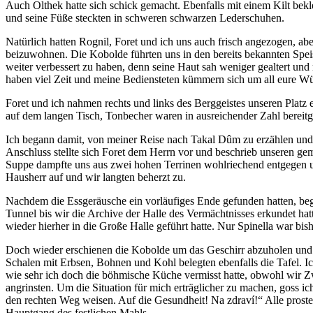
Auch Olthek hatte sich schick gemacht. Ebenfalls mit einem Kilt bek
und seine Füße steckten in schweren schwarzen Lederschuhen.
Natürlich hatten Rognil, Foret und ich uns auch frisch angezogen, abe
beizuwohnen. Die Kobolde führten uns in den bereits bekannten Speis
weiter verbessert zu haben, denn seine Haut sah weniger gealtert und 
haben viel Zeit und meine Bediensteten kümmern sich um all eure Wü
Foret und ich nahmen rechts und links des Berggeistes unseren Platz e
auf dem langen Tisch, Tonbecher waren in ausreichender Zahl bereitge
Ich begann damit, von meiner Reise nach Takal Dûm zu erzählen und 
Anschluss stellte sich Foret dem Herrn vor und beschrieb unseren ge
Suppe dampfte uns aus zwei hohen Terrinen wohlriechend entgegen und
Hausherr auf und wir langten beherzt zu.
Nachdem die Essgeräusche ein vorläufiges Ende gefunden hatten, be
Tunnel bis wir die Archive der Halle des Vermächtnisses erkundet hatt
wieder hierher in die Große Halle geführt hatte. Nur Spinella war bi
Doch wieder erschienen die Kobolde um das Geschirr abzuholen und i
Schalen mit Erbsen, Bohnen und Kohl belegten ebenfalls die Tafel. Ic
wie sehr ich doch die böhmische Küche vermisst hatte, obwohl wir Zw
angrinsten. Um die Situation für mich erträglicher zu machen, goss 
den rechten Weg weisen. Auf die Gesundheit! Na zdraví!“ Alle prost
Hauptgang des festlichen Mahls.