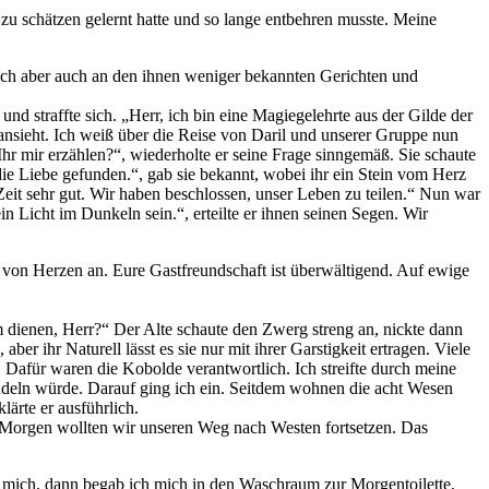
zu schätzen gelernt hatte und so lange entbehren musste. Meine
ch aber auch an den ihnen weniger bekannten Gerichten und
d straffte sich. „Herr, ich bin eine Magiegelehrte aus der Gilde der
h ansieht. Ich weiß über die Reise von Daril und unserer Gruppe nun
Ihr mir erzählen?“, wiederholte er seine Frage sinngemäß. Sie schaute
h die Liebe gefunden.“, gab sie bekannt, wobei ihr ein Stein vom Herz
Zeit sehr gut. Wir haben beschlossen, unser Leben zu teilen.“ Nun war
n Licht im Dunkeln sein.“, erteilte er ihnen seinen Segen. Wir
von Herzen an. Eure Gastfreundschaft ist überwältigend. Auf ewige
m dienen, Herr?“ Der Alte schaute den Zwerg streng an, nickte dann
aber ihr Naturell lässt es sie nur mit ihrer Garstigkeit ertragen. Viele
 Dafür waren die Kobolde verantwortlich. Ich streifte durch meine
andeln würde. Darauf ging ich ein. Seitdem wohnen die acht Wesen
lärte er ausführlich.
. Morgen wollten wir unseren Weg nach Westen fortsetzen. Das
te mich, dann begab ich mich in den Waschraum zur Morgentoilette,