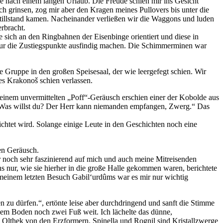
se nach einem langen Urlaub. Die Freude schien mir ins Gesicht
ich grinsen, zog mir aber den Kragen meines Pullovers bis unter die
 Stillstand kamen. Nacheinander verließen wir die Waggons und luden
rbracht.
e sich an den Ringbahnen der Eisenbinge orientiert und diese in
 nur die Zustiegspunkte ausfindig machen. Die Schimmerminen war
 Gruppe in den großen Speisesaal, der wie leergefegt schien. Wir
es Krakonoš schien verlassen.
 einem unvermittelten „Poff“-Geräusch erschien einer der Kobolde aus
rt: „Was willst du? Der Herr kann niemanden empfangen, Zwerg.“ Das
ichtet wird. Solange einige Leute in den Geschichten noch eine
en Geräusch.
r noch sehr faszinierend auf mich und auch meine Mitreisenden
uns nur, wie sie hierher in die große Halle gekommen waren, berichtete
 meinem letzten Besuch Gabil‘urdûms war es mir nur wichtig
n zu dürfen.“, ertönte leise aber durchdringend und sanft die Stimme
 dem Boden noch zwei Fuß weit. Ich lächelte das dünne,
, Olthek von den Erzformern. Spinella und Rognil sind Kristallzwerge