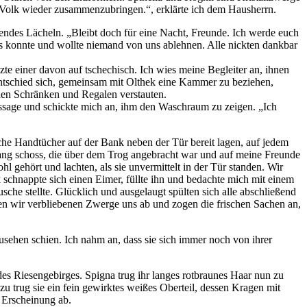
r Volk wieder zusammenzubringen.“, erklärte ich dem Hausherrn.
rkendes Lächeln. „Bleibt doch für eine Nacht, Freunde. Ich werde euch
as konnte und wollte niemand von uns ablehnen. Alle nickten dankbar
e einer davon auf tschechisch. Ich wies meine Begleiter an, ihnen
entschied sich, gemeinsam mit Olthek eine Kammer zu beziehen,
 den Schränken und Regalen verstauten.
Aussage und schickte mich an, ihm den Waschraum zu zeigen. „Ich
che Handtücher auf der Bank neben der Tür bereit lagen, auf jedem
lang schoss, die über dem Trog angebracht war und auf meine Freunde
 gehört und lachten, als sie unvermittelt in der Tür standen. Wir
 schnappte sich einen Eimer, füllte ihn und bedachte mich mit einem
Dusche stellte. Glücklich und ausgelaugt spülten sich alle abschließend
ten wir verbliebenen Zwerge uns ab und zogen die frischen Sachen an,
usehen schien. Ich nahm an, dass sie sich immer noch von ihrer
s Riesengebirges. Spigna trug ihr langes rotbraunes Haar nun zu
zu trug sie ein fein gewirktes weißes Oberteil, dessen Kragen mit
e Erscheinung ab.