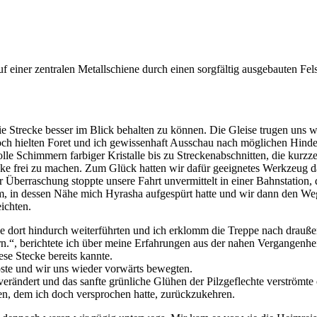
die Strecke besser im Blick behalten zu können. Die Gleise trugen un
och hielten Foret und ich gewissenhaft Ausschau nach möglichen Hind
e Schimmern farbiger Kristalle bis zu Streckenabschnitten, die kurzze
ke frei zu machen. Zum Glück hatten wir dafür geeignetes Werkzeug d
er Überraschung stoppte unsere Fahrt unvermittelt in einer Bahnstatio
m, in dessen Nähe mich Hyrasha aufgespürt hatte und wir dann den We
ichten.
eise dort hindurch weiterführten und ich erklomm die Treppe nach drau
ern.“, berichtete ich über meine Erfahrungen aus der nahen Vergangenhe
se Stecke bereits kannte.
löste und wir uns wieder vorwärts bewegten.
s verändert und das sanfte grünliche Glühen der Pilzgeflechte verströ
n, dem ich doch versprochen hatte, zurückzukehren.