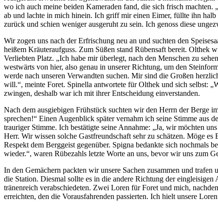
wo ich auch meine beiden Kameraden fand, die sich frisch machten. „
ab und lachte in mich hinein. Ich griff mir einen Eimer, füllte ihn hal
zurück und schien weniger ausgeruht zu sein. Ich genoss diese ungez
Wir zogen uns nach der Erfrischung neu an und suchten den Speisesaa
heißem Kräuteraufguss. Zum Süßen stand Rübensaft bereit. Olthek wi
Verliebten Platz. „Ich habe mir überlegt, nach den Menschen zu sehen
westwärts von hier, also genau in unserer Richtung, um den Steinfor
werde nach unseren Verwandten suchen. Mir sind die Großen herzlich e
will.“, meinte Foret. Spinella antwortete für Olthek und sich selbst: 
zwingen, deshalb war ich mit ihrer Entscheidung einverstanden.
Nach dem ausgiebigen Frühstück suchten wir den Herrn der Berge im 
sprechen!“ Einen Augenblick später vernahm ich seine Stimme aus der R
trauriger Stimme. Ich bestätigte seine Annahme: „Ja, wir möchten u
Herr. Wir wissen solche Gastfreundschaft sehr zu schätzen. Möge es 
Respekt dem Berggeist gegenüber. Spigna bedankte sich nochmals bei 
wieder.“, waren Rübezahls letzte Worte an uns, bevor wir uns zum 
In den Gemächern packten wir unsere Sachen zusammen und trafen un
die Station. Diesmal sollte es in die andere Richtung der eingleisig
tränenreich verabschiedeten. Zwei Loren für Foret und mich, nachdem 
erreichten, den die Vorausfahrenden passierten. Ich hielt unsere Loren