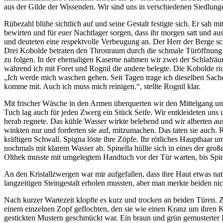
aus der Gilde der Wissenden. Wir sind uns in verschiedenen Siedlung
Rübezahl blühe sichtlich auf und seine Gestalt festigte sich. Er sah 
bewirten und für euer Nachtlager sorgen, dass ihr morgen satt und a
und deuteten eine respektvolle Verbeugung an. Der Herr der Berge sc
Drei Kobolde betraten den Thronraum durch die schmale Türöffnung d
zu folgen. In der ehemaligen Kaserne nahmen wir zwei der Schlafräu
während ich mit Foret und Rognil die andere belegte. Die Kobolde ri
„Ich werde mich waschen gehen. Seit Tagen trage ich dieselben Sache
komme mit. Auch ich muss mich reinigen.“, stellte Rognil klar.
Mit frischer Wäsche in den Armen überquerten wir den Mittelgang und
Tuch lag auch für jeden Zwerg ein Stück Seife. Wir entkleideten uns
herab regnete. Das kühle Wasser wirkte belebend und wir alberten aus
winkten nur und forderten sie auf, mitzumachen. Das taten sie auch. 
kräftigen Schwall. Spigna löste ihre Zöpfe. Ihr rötliches Haupthaar ums
nochmals mit klarem Wasser ab. Spinella hüllte sich in eines der gr
Olthek musste mit umgelegtem Handtuch vor der Tür warten, bis Spine
An den Kristallzwergen war mir aufgefallen, dass ihre Haut etwas na
langzeitigen Steingestalt erholen mussten, aber man merkte beiden ni
Nach kurzer Wartezeit klopfte es kurz und trocken an beiden Türen.
einem einzelnen Zopf geflochten, den sie wie einen Kranz um ihren Kop
gestickten Mustern geschmückt war. Ein braun und grün gemusterter K