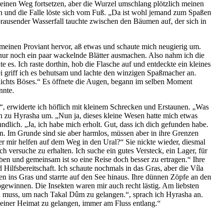
 meinen Weg fortsetzen, aber die Wurzel umschlang plötzlich meinen
h und die Falle löste sich vom Fuß. „Da ist wohl jemand zum Spaßen
 brausender Wasserfall tauchte zwischen den Bäumen auf, der sich in
e meinen Proviant hervor, aß etwas und schaute mich neugierig um.
 nur noch ein paar wackelnde Blätter ausmachen. Also nahm ich die
e es. Ich raste dorthin, hob die Flasche auf und entdeckte ein kleines
 griff ich es behutsam und lachte den winzigen Spaßmacher an.
 ja nichts Böses.“ Es öffnete die Augen, begann im selben Moment
nnte.
“, erwiderte ich höflich mit kleinem Schrecken und Erstaunen. „Was
ich zu Hyrasha um. „Nun ja, dieses kleine Wesen hatte mich etwas
eundlich. „Ja, ich habe mich erholt. Gut, dass ich dich gefunden habe.
n. Im Grunde sind sie aber harmlos, müssen aber in ihre Grenzen
der mir helfen auf dem Weg in den Ural?“ Sie nickte wieder, diesmal
versuche zu erhalten. Ich suche ein gutes Versteck, ein Lager, für
ben und gemeinsam ist so eine Reise doch besser zu ertragen.“ Ihre
ilfsbereitschaft. Ich schaute nochmals in das Gras, aber die Víla
en ins Gras und starrte auf den See hinaus. Ihre dünnen Zöpfe an den
gewinnen. Die Insekten waren mir auch recht lästig. Am liebsten
hen muss, um nach Takal Dûm zu gelangen.“, sprach ich Hyrasha an.
einer Heimat zu gelangen, immer am Fluss entlang.“