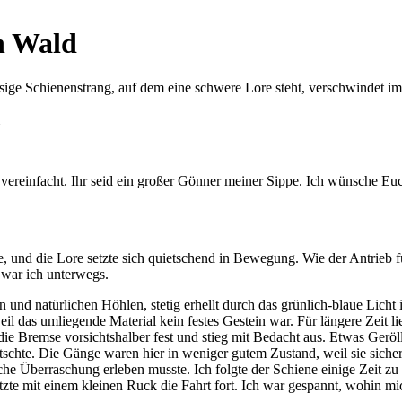
en Wald
vereinfacht. Ihr seid ein großer Gönner meiner Sippe. Ich wünsche Eu
e, und die Lore setzte sich quietschend in Bewegung. Wie der Antrieb f
 war ich unterwegs.
 und natürlichen Höhlen, stetig erhellt durch das grünlich-blaue Lich
 das umliegende Material kein festes Gestein war. Für längere Zeit lie
ie Bremse vorsichtshalber fest und stieg mit Bedacht aus. Etwas Geröll 
tschte. Die Gänge waren hier in weniger gutem Zustand, weil sie sicher
iche Überraschung erleben musste. Ich folgte der Schiene einige Zeit z
tzte mit einem kleinen Ruck die Fahrt fort. Ich war gespannt, wohin m