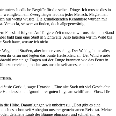
unterschiedliche Begriffe für die selben Dinge. Ich musste dies in
h, wenngleich ein Zwerg länger lebt als jeder Mensch. Magie hielt
r ich nur wenig wusste. Die grundlegenden Kenntnisse wurden mir
. Versteckt, schwer zu finden, doch allgegenwärtig.
m Flusslauf folgten. Auf längere Zeit mussten wir uns nicht am Stand
ber bald kam eine Stadt in Sichtweite. Also lagerten wir im Wald bis
tadt hatte, wusste ich nicht.
Wege und Straßen, aber immer vorsichtig. Der Wald gab uns alles,
oren ihr Grün und legten das bunte Herbstkleid an. Der Wind wurde
 obwohl mir einige Fragen auf der Zunge brannten wie das Feuer in
ûm zu erreichen, machte aus uns ein seltsames, einander
frieren.
sie Gorki.“, sagte Hyrasha. „Eine alte Stadt mit viel Geschichte.
e Handelsstadt aufgrund ihrer guten Lage am schiffbaren Fluss. Die
 die Höhe. Darauf gingen wir unbeirrt zu. „Dort gibt es eine
wie ich es schon seit Anbeginn unserer gemeinsamen Reise tat. Meine
zu Boden gefallene Laub der Bäume plumpsen und schlief ein, so