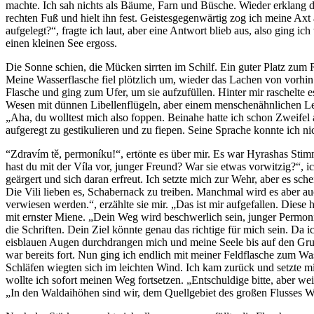
machte. Ich sah nichts als Bäume, Farn und Büsche. Wieder erklang da
rechten Fuß und hielt ihn fest. Geistesgegenwärtig zog ich meine A
aufgelegt?“, fragte ich laut, aber eine Antwort blieb aus, also ging 
einen kleinen See ergoss.
Die Sonne schien, die Mücken sirrten im Schilf. Ein guter Platz zum 
Meine Wasserflasche fiel plötzlich um, wieder das Lachen von vorhin
Flasche und ging zum Ufer, um sie aufzufüllen. Hinter mir raschelte es
Wesen mit dünnen Libellenflügeln, aber einem menschenähnlichen Lei
„Aha, du wolltest mich also foppen. Beinahe hatte ich schon Zweifel an
aufgeregt zu gestikulieren und zu fiepen. Seine Sprache konnte ich nic
“Zdravím tě, permoníku!“, ertönte es über mir. Es war Hyrashas Stim
hast du mit der Víla vor, junger Freund? War sie etwas vorwitzig?“, 
geärgert und sich daran erfreut. Ich setzte mich zur Wehr, aber es sche
Die Vili lieben es, Schabernack zu treiben. Manchmal wird es aber 
verwiesen werden.“, erzählte sie mir. „Das ist mir aufgefallen. Diese
mit ernster Miene. „Dein Weg wird beschwerlich sein, junger Permoní
die Schriften. Dein Ziel könnte genau das richtige für mich sein. Da
eisblauen Augen durchdrangen mich und meine Seele bis auf den Grund
war bereits fort. Nun ging ich endlich mit meiner Feldflasche zum Wa
Schläfen wiegten sich im leichten Wind. Ich kam zurück und setzte 
wollte ich sofort meinen Weg fortsetzen. „Entschuldige bitte, aber w
„In den Waldaihöhen sind wir, dem Quellgebiet des großen Flusses W