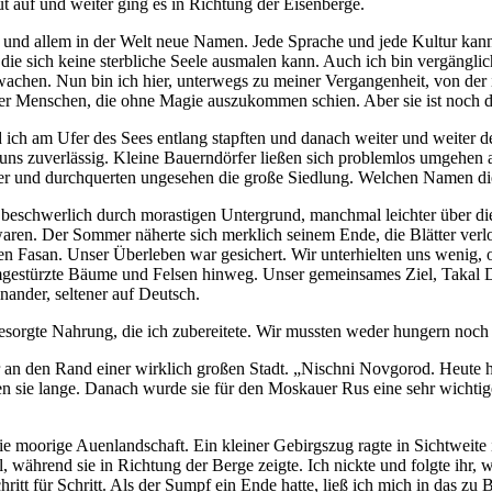
ut auf und weiter ging es in Richtung der Eisenberge.
nd allem in der Welt neue Namen. Jede Sprache und jede Kultur kannte 
ie sich keine sterbliche Seele ausmalen kann. Auch ich bin vergänglic
wachen. Nun bin ich hier, unterwegs zu meiner Vergangenheit, von de
der Menschen, die ohne Magie auszukommen schien. Aber sie ist noch da
ich am Ufer des Sees entlang stapften und danach weiter und weiter de
 uns zuverlässig. Kleine Bauerndörfer ließen sich problemlos umgehen a
r und durchquerten ungesehen die große Siedlung. Welchen Namen die S
eschwerlich durch morastigen Untergrund, manchmal leichter über die 
aren. Der Sommer näherte sich merklich seinem Ende, die Blätter verl
nen Fasan. Unser Überleben war gesichert. Wir unterhielten uns wenig,
umgestürzte Bäume und Felsen hinweg. Unser gemeinsames Ziel, Takal D
nander, seltener auf Deutsch.
besorgte Nahrung, die ich zubereitete. Wir mussten weder hungern noch 
en Rand einer wirklich großen Stadt. „Nischni Novgorod. Heute heißt 
en sie lange. Danach wurde sie für den Moskauer Rus eine sehr wichtig
 moorige Auenlandschaft. Ein kleiner Gebirgszug ragte in Sichtweite in
während sie in Richtung der Berge zeigte. Ich nickte und folgte ihr, 
chritt für Schritt. Als der Sumpf ein Ende hatte, ließ ich mich in das 