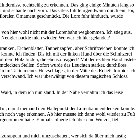
indernisse rechtzeitig zu erkennen. Das ging einige Minuten lang so
und schaute nach vorn. Das Gleis führte irgendwann durch ein Tor,
 floralen Ornament geschmückt. Die Lore fuhr hindurch, wurde
von hier wohl nicht mit der Lorenbahn wegkommen. Ich stieg aus,
 Neugier packte mich wieder. Wo war ich hier gelandet?
ranken, Eichenblätter, Tannenzapfen, aber Schriftzeichen konnte ich
konnte ich finden. Bis ich mit der linken Hand über die Schnitzerei
auf dem Holz finden, die ebenso reagiert? Mit der rechten Hand tastete
 entdeckten Stellen. Sofort wurde das Leuchten stärker, durchfloss
ün im Takte meines Herzschlages, in der Mitte des Reliefs formte sich
nd verschwand. Ich war überwältigt von diesem magischen Schloss.
er Wald, in dem ich nun stand. In der Nähe vernahm ich das leise
e Tür, damit niemand den Haltepunkt der Lorenbahn entdecken konnte.
 ich noch vage erkennen. Ab hier musste ich dann wohl wieder zu Fuß
rgenommen hatte. Einmal stolperte ich über eine Wurzel, fiel
 aufzurappeln und mich umzuschauen, wer sich da über mich lustig