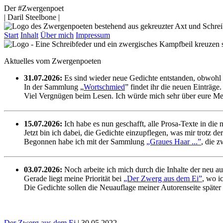
Der #Zwergenpoet
| Daril Steelbone |
Start
Inhalt
Über mich
Impressum
Aktuelles vom Zwergenpoeten
31.07.2026:
Es sind wieder neue Gedichte entstanden, obwohl s
In der Sammlung „
Wortschmied
” findet ihr die neuen Einträge.
Viel Vergnügen beim Lesen. Ich würde mich sehr über eure Me
15.07.2026:
Ich habe es nun geschafft, alle Prosa-Texte in die 
Jetzt bin ich dabei, die Gedichte einzupflegen, was mir trotz der
Begonnen habe ich mit der Sammlung
„Graues Haar ...”
, die 
03.07.2026:
Noch arbeite ich mich durch die Inhalte der neu a
Gerade liegt meine Priorität bei
„Der Zwerg aus dem Ei”
, wo i
Die Gedichte sollen die Neuauflage meiner Autorenseite später
Der Zwerg aus dem Ei
| 30.05.2022