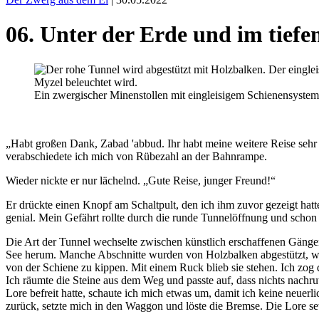
06. Unter der Erde und im tief
Ein zwergischer Minenstollen mit eingleisigem Schienensystem
„Habt großen Dank, Zabad 'abbud. Ihr habt meine weitere Reise sehr 
verabschiedete ich mich von Rübezahl an der Bahnrampe.
Wieder nickte er nur lächelnd. „Gute Reise, junger Freund!“
Er drückte einen Knopf am Schaltpult, den ich ihm zuvor gezeigt hatt
genial. Mein Gefährt rollte durch die runde Tunnelöffnung und schon
Die Art der Tunnel wechselte zwischen künstlich erschaffenen Gängen
See herum. Manche Abschnitte wurden von Holzbalken abgestützt, weil
von der Schiene zu kippen. Mit einem Ruck blieb sie stehen. Ich zog d
Ich räumte die Steine aus dem Weg und passte auf, dass nichts nachru
Lore befreit hatte, schaute ich mich etwas um, damit ich keine neuerl
zurück, setzte mich in den Waggon und löste die Bremse. Die Lore se