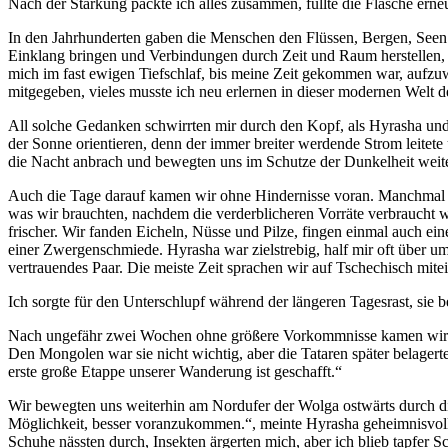
Nach der Stärkung packte ich alles zusammen, füllte die Flasche erne
In den Jahrhunderten gaben die Menschen den Flüssen, Bergen, Seen u
Einklang bringen und Verbindungen durch Zeit und Raum herstellen, d
mich im fast ewigen Tiefschlaf, bis meine Zeit gekommen war, aufzu
mitgegeben, vieles musste ich neu erlernen in dieser modernen Welt 
All solche Gedanken schwirrten mir durch den Kopf, als Hyrasha und 
der Sonne orientieren, denn der immer breiter werdende Strom leitete
die Nacht anbrach und bewegten uns im Schutze der Dunkelheit weite
Auch die Tage darauf kamen wir ohne Hindernisse voran. Manchmal b
was wir brauchten, nachdem die verderblicheren Vorräte verbraucht w
frischer. Wir fanden Eicheln, Nüsse und Pilze, fingen einmal auch ei
einer Zwergenschmiede. Hyrasha war zielstrebig, half mir oft über 
vertrauendes Paar. Die meiste Zeit sprachen wir auf Tschechisch mitei
Ich sorgte für den Unterschlupf während der längeren Tagesrast, sie 
Nach ungefähr zwei Wochen ohne größere Vorkommnisse kamen wir an d
Den Mongolen war sie nicht wichtig, aber die Tataren später belagert
erste große Etappe unserer Wanderung ist geschafft.“
Wir bewegten uns weiterhin am Nordufer der Wolga ostwärts durch die
Möglichkeit, besser voranzukommen.“, meinte Hyrasha geheimnisvoll, 
Schuhe nässten durch, Insekten ärgerten mich, aber ich blieb tapfer S