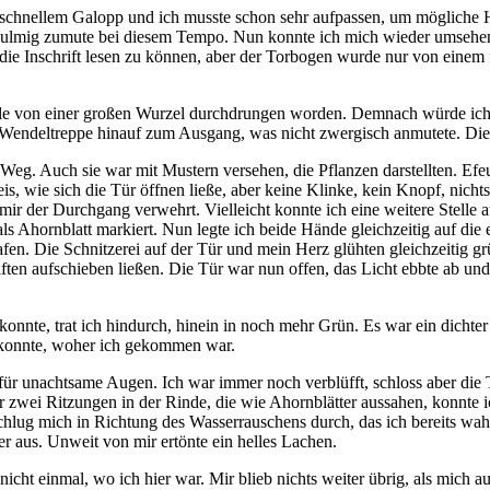
n schnellem Galopp und ich musste schon sehr aufpassen, um mögliche H
 mulmig zumute bei diesem Tempo. Nun konnte ich mich wieder umsehen 
ie Inschrift lesen zu können, aber der Torbogen wurde nur von einem
le von einer großen Wurzel durchdrungen worden. Demnach würde ich 
 Wendeltreppe hinauf zum Ausgang, was nicht zwergisch anmutete. Die
eg. Auch sie war mit Mustern versehen, die Pflanzen darstellten. Efeu
wie sich die Tür öffnen ließe, aber keine Klinke, kein Knopf, nichts 
 mir der Durchgang verwehrt. Vielleicht konnte ich eine weitere Stelle 
als Ahornblatt markiert. Nun legte ich beide Hände gleichzeitig auf die
afen. Die Schnitzerei auf der Tür und mein Herz glühten gleichzeitig gr
älften aufschieben ließen. Die Tür war nun offen, das Licht ebbte ab u
ch konnte, trat ich hindurch, hinein in noch mehr Grün. Es war ein dicht
 konnte, woher ich gekommen war.
 für unachtsame Augen. Ich war immer noch verblüfft, schloss aber di
r zwei Ritzungen in der Rinde, die wie Ahornblätter aussahen, konnte
chlug mich in Richtung des Wasserrauschens durch, das ich bereits wah
r aus. Unweit von mir ertönte ein helles Lachen.
icht einmal, wo ich hier war. Mir blieb nichts weiter übrig, als mich