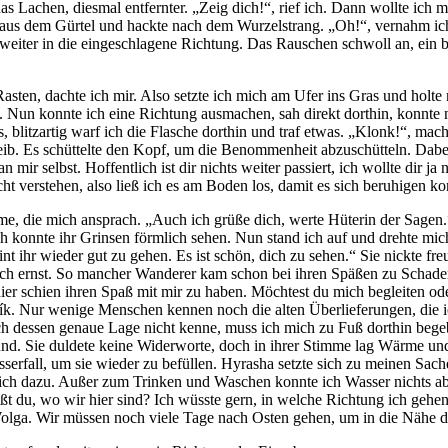
s Lachen, diesmal entfernter. „Zeig dich!“, rief ich. Dann wollte ich
xt aus dem Gürtel und hackte nach dem Wurzelstrang. „Oh!“, vernahm ic
ich weiter in die eingeschlagene Richtung. Das Rauschen schwoll an, ein
Rasten, dachte ich mir. Also setzte ich mich am Ufer ins Gras und holt
. Nun konnte ich eine Richtung ausmachen, sah direkt dorthin, konnte
, blitzartig warf ich die Flasche dorthin und traf etwas. „Klonk!“, macht
b. Es schüttelte den Kopf, um die Benommenheit abzuschütteln. Dabei
 mir selbst. Hoffentlich ist dir nichts weiter passiert, ich wollte dir
ht verstehen, also ließ ich es am Boden los, damit es sich beruhigen ko
me, die mich ansprach. „Auch ich grüße dich, werte Hüterin der Sagen.
ich konnte ihr Grinsen förmlich sehen. Nun stand ich auf und drehte m
int ihr wieder gut zu gehen. Es ist schön, dich zu sehen.“ Sie nickte fr
auch ernst. So mancher Wanderer kam schon bei ihren Späßen zu Schade
 hier schien ihren Spaß mit mir zu haben. Möchtest du mich begleiten o
k. Nur wenige Menschen kennen noch die alten Überlieferungen, die ich 
 ich dessen genaue Lage nicht kenne, muss ich mich zu Fuß dorthin bege
. Sie duldete keine Widerworte, doch in ihrer Stimme lag Wärme und H
sserfall, um sie wieder zu befüllen. Hyrasha setzte sich zu meinen Sach
mich dazu. Außer zum Trinken und Waschen konnte ich Wasser nichts ab
eißt du, wo wir hier sind? Ich wüsste gern, in welche Richtung ich ge
olga. Wir müssen noch viele Tage nach Osten gehen, um in die Nähe d