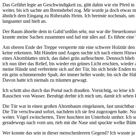
Das Gefährt legte an Geschwindigkeit zu, glitt dahin wie ein Pferd i
weiter, bis ich sachte am Bremshebel zog. Mir wurde ja doch etwas
ähnlich dem Eingang zu Rübezahls Heim. Ich bremste nochmals, um d
langsamer und hielt an.
Der Raum ähnelte dem in Gabil‘urdûm sehr, nur war die Steuerkonso
kramte meine Sachen zusammen und lud mir alles auf. Es führte eine
Am oberen Ende der Treppe versperrte mir eine schwere Holztür den W
keine erkennen. Mit Händen und Augen suchte ich nach einem Hinweis, 
eines Ahornblattes strich, das dabei grün aufleuchtete. Dennoch blieb
ich nun über das Relief, bis wieder ein grünes Licht erschien, wieder 
meine Hände und verbreitete sich auf der Tür, bis sich beide Enden tr
ein grün schimmernder Spalt, der immer heller wurde, bis sich die H
Davon hatte ich niemals zu träumen gewagt.
Ich schritt also durch das Portal nach draußen. Vorsichtig, so leise i
Rauschen von Wasser. Beruhigt drehte ich mich um, damit ich sehen
Die Tür war in einen großen Ahornbaum eingelassen, fast unsichtbar
Die Tür verschwand sofort, nachdem ich sie fest zugezogen hatte. Nu
weiter. Vögel zwitscherten, Tiere huschten im Unterholz umher. Ich s
geradewegs nach vorn um, rieb mir die Nase und spuckte welke Blätte
Wer konnte das sein in dieser menschenleeren Gegend? Ich wusste ja n