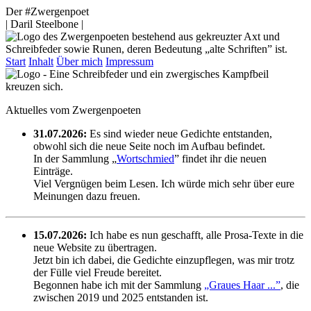
Der #Zwergenpoet
| Daril Steelbone |
Start
Inhalt
Über mich
Impressum
Aktuelles vom Zwergenpoeten
31.07.2026:
Es sind wieder neue Gedichte entstanden,
obwohl sich die neue Seite noch im Aufbau befindet.
In der Sammlung „
Wortschmied
” findet ihr die neuen
Einträge.
Viel Vergnügen beim Lesen. Ich würde mich sehr über eure
Meinungen dazu freuen.
15.07.2026:
Ich habe es nun geschafft, alle Prosa-Texte in die
neue Website zu übertragen.
Jetzt bin ich dabei, die Gedichte einzupflegen, was mir trotz
der Fülle viel Freude bereitet.
Begonnen habe ich mit der Sammlung
„Graues Haar ...”
, die
zwischen 2019 und 2025 entstanden ist.