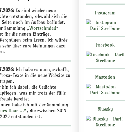
7.2026:
Es sind wieder neue
Instagram
chte entstanden, obwohl sich die
 Seite noch im Aufbau befindet.
er Sammlung „
Wortschmied
”
et ihr die neuen Einträge.
 Vergnügen beim Lesen. Ich würde
Facebook
 sehr über eure Meinungen dazu
en.
7.2026:
Ich habe es nun geschafft,
 Prosa-Texte in die neue Website zu
Mastodon
tragen.
t bin ich dabei, die Gedichte
upflegen, was mir trotz der Fülle
 Freude bereitet.
nnen habe ich mit der Sammlung
Bluesky
ues Haar ...”
, die zwischen 2019
2025 entstanden ist.