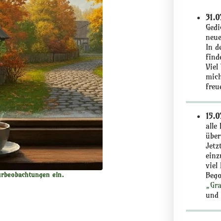
31.0
Gedi
neue
In d
find
Viel
mich
freu
15.0
alle
über
Jetz
einz
viel
Bego
urbeobachtungen ein.
„Gra
und 