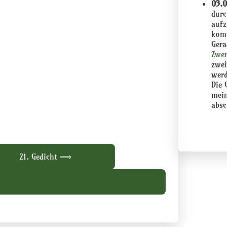
03.0
durc
aufz
kom
Gera
Zwer
zwei
werd
Die 
mein
absc
21. Gedicht ⟹